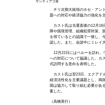
サンティアゴ発
チリ次期大統領のホセ・アント
題への対応や経済協力の強化を
カスト氏は当選直後の12月1
障や国境管理、組織犯罪対策、
を得ているとの認識で一致し、
認した。また、会談中にミレイ大
12月22日にはペルーを訪れ
への対応について協議した。カス
式訪問する意向を表明した。
カスト氏は翌23日、エクア
経済活性化を主要議題とし、両
国は協力して取り組む必要があ
案した。
（高橋英行）