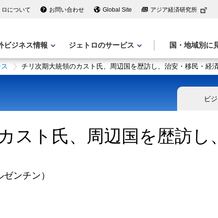
トロについて
お問い合わせ
Global Site
アジア経済研究所
外ビジネス情報
ジェトロのサービス
国・地域別に
ース
チリ次期大統領のカスト氏、周辺国を歴訪し、治安・移民・経
ビジ
カスト氏、周辺国を歴訪し
ルゼンチン）