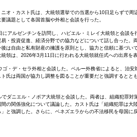
ニオ・カスト氏は、大統領選挙での当選から10日足らずで周
主要議題として各国首脳や外相と会談を行った。
6日にアルゼンチンを訪問し、ハビエル・ミレイ大統領と会談を
貿易・投資促進、経済分野での協力などについて話し合った。
今後は自由と私有財産の擁護を原則とし、協力と信頼に基づい
統領は、2026年3月11日に行われる大統領就任式への出席を
、ウゴ・デ・セラ外相と会談した。ペルー外務省によると、治安
ト氏は両国が協力し調整を図ることが重要だと強調するとともに
ドルでダニエル・ノボア大統領と会談した。両者は、組織犯罪対
国間の関係強化について議論した。カスト氏は「組織犯罪は大
る」と強調した。さらに、ベネズエラからの不法移民を母国に