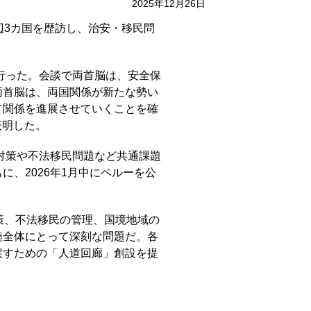
2025年12月26日
辺3カ国を歴訪し、治安・移民問
行った。会談で両首脳は、安全保
両首脳は、両国関係が新たな勢い
て関係を進展させていくことを確
表明した。
対策や不法移民問題など共通課題
、2026年1月中にペルーを公
策、不法移民の管理、国境地域の
陸全体にとって深刻な問題だ。各
戻すための「人道回廊」創設を提