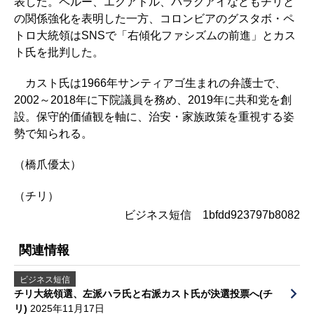
表した。ペルー、エクアドル、パラグアイなどもチリと
の関係強化を表明した一方、コロンビアのグスタボ・ペ
トロ大統領はSNSで「右傾化ファシズムの前進」とカス
ト氏を批判した。
カスト氏は1966年サンティアゴ生まれの弁護士で、
2002～2018年に下院議員を務め、2019年に共和党を創
設。保守的価値観を軸に、治安・家族政策を重視する姿
勢で知られる。
（橋爪優太）
（チリ）
ビジネス短信 1bfdd923797b8082
関連情報
ビジネス短信
チリ大統領選、左派ハラ氏と右派カスト氏が決選投票へ(チ
リ)
2025年11月17日