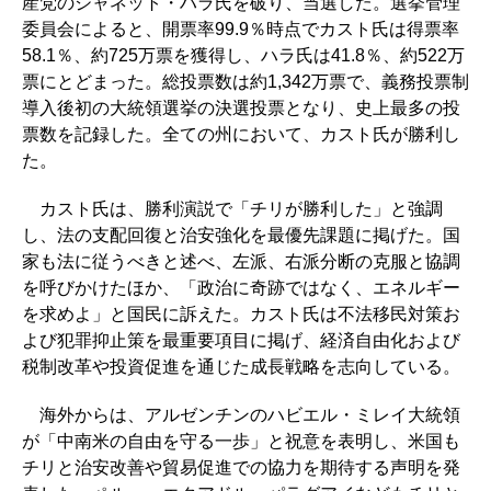
産党のジャネット・ハラ氏を破り、当選した。選挙管理
委員会によると、開票率99.9％時点でカスト氏は得票率
58.1％、約725万票を獲得し、ハラ氏は41.8％、約522万
票にとどまった。総投票数は約1,342万票で、義務投票制
導入後初の大統領選挙の決選投票となり、史上最多の投
票数を記録した。全ての州において、カスト氏が勝利し
た。
カスト氏は、勝利演説で「チリが勝利した」と強調
し、法の支配回復と治安強化を最優先課題に掲げた。国
家も法に従うべきと述べ、左派、右派分断の克服と協調
を呼びかけたほか、「政治に奇跡ではなく、エネルギー
を求めよ」と国民に訴えた。カスト氏は不法移民対策お
よび犯罪抑止策を最重要項目に掲げ、経済自由化および
税制改革や投資促進を通じた成長戦略を志向している。
海外からは、アルゼンチンのハビエル・ミレイ大統領
が「中南米の自由を守る一歩」と祝意を表明し、米国も
チリと治安改善や貿易促進での協力を期待する声明を発