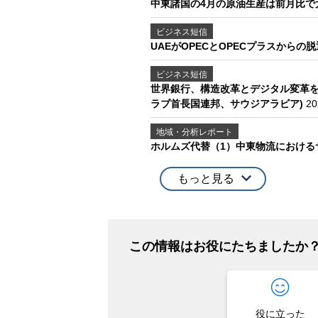
中東諸国の4月の原油生産は前月比で
ビジネス短信
UAEがOPECとOPECプラスから
ビジネス短信
世界銀行、構造改革とデジタル変革を
ラブ首長国連邦、サウジアラビア)
2
地域・分析レポート
ホルムズ代替（1）中東物流におけ
もっと見る
この情報はお役にたちましたか
役に立った