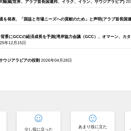
大幅減(世界、アラブ首長国連邦、イラク、イラン、サウジアラビア)
2
の脱退を発表、「国益と市場ニーズへの貢献のため」と声明(アラブ首長国連
背景にGCCの経済成長を予測(湾岸協力会議（GCC）、オマーン、カ
025年12月15日
るサウジアラビアの役割
2026年04月28日
？
あまり役に立た
少し役に立った