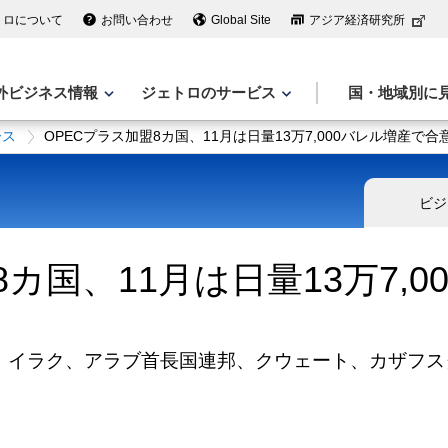
トロについて
お問い合わせ
Global Site
アジア経済研究所
外ビジネス情報
ジェトロのサービス
国・地域別に
ース
OPECプラス加盟8カ国、11月は日量13万7,000バレル増産で合
ビジ
8カ国、11月は日量13万7,
、イラク、アラブ首長国連邦、クウェート、カザフス