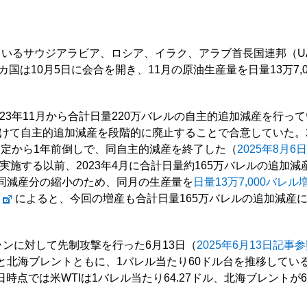
ているサウジアラビア、ロシア、イラク、アラブ首長国連邦（U
国は10月5日に会合を開き、11月の原油生産量を日量13万7,
23年11月から合計日量220万バレルの自主的追加減産を行って
末にかけて自主的追加減産を段階的に廃止することで合意していた。
の予定から1年前倒しで、同自主的減産を終了した（
2025年8月
実施する以前、2023年4月に合計日量約165万バレルの追加
らは同減産分の縮小のため、同月の生産量を
日量13万7,000バレ
によると、今回の増産も合計日量165万バレルの追加減産
ンに対して先制攻撃を行った6月13日（
2025年6月13日記事
Iと北海ブレントともに、1バレル当たり60ドル台を推移してい
9日時点では米WTIは1バレル当たり64.27ドル、北海ブレント