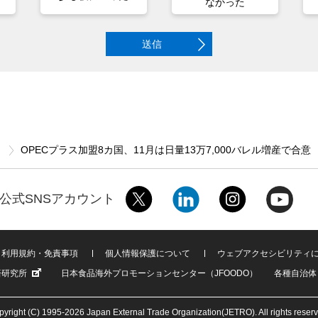
なかった
送信
ス
OPECプラス加盟8カ国、11月は日量13万7,000バレル増産で合意
公式SNSアカウント
利用規約・免責事項
個人情報保護について
ウェブアクセシビリティ
済研究所
日本食品海外プロモーションセンター（JFOODO）
各種自治体
yright (C) 1995-2026 Japan External Trade Organization(JETRO). All rights reser