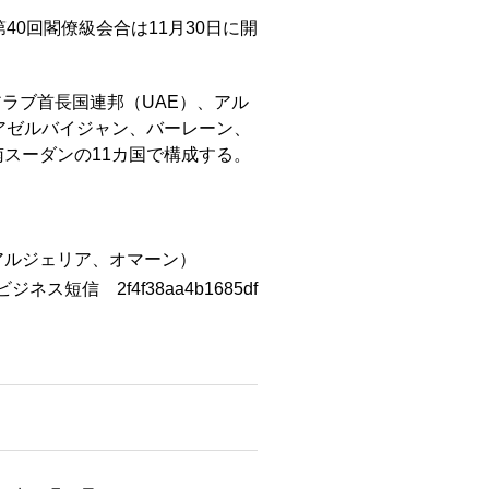
40回閣僚級会合は11月30日に開
ラブ首長国連邦（UAE）、アル
アゼルバイジャン、バーレーン、
スーダンの11カ国で構成する。
アルジェリア、オマーン）
ビジネス短信 2f4f38aa4b1685df