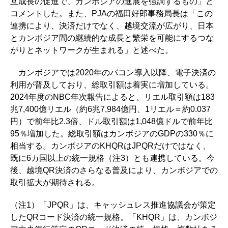
互成長の促進で、カンボジアの進展を強調するもの」と
コメントした。また、PJAの福田好郎事務局長は「この
連携により、決済だけでなく、越境交流が広がり、日本
とカンボジア間の継続的な成長と繁栄を可能にするつな
がりとネットワークが生まれる」と述べた。
カンボジアでは2020年のバコン導入以降、電子決済の
利用が普及しており、総取引額は着実に増加している。
2024年度のNBC年次報告によると、リエル取引額は183
兆7,400億リエル（約6兆7,984億円、1リエル＝約0.037
円）で前年比2.3倍、ドル取引額は1,048億ドルで前年比
95％増加した。総取引額はカンボジアのGDPの330％に
相当する。カンボジアのKHQRはJPQRだけではなく、
既に6カ国以上の統一規格（注3）とも連携している。今
後、越境QR決済のさらなる普及により、カンボジアでの
取引拡大が期待される。
（注1）「JPQR」は、キャッシュレス推進協議会が策定
したQRコード決済の統一規格。「KHQR」は、カンボジ