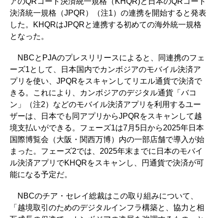
アのQRコード決済統一規格（KHQR)と日本のQRコード
決済統一規格（JPQR）（注1）の連携を開始すると発表
した。KHQRはJPQRと連携する初めての海外統一規格
となった。
NBCとPJAのプレスリリースによると、同連携のフェ
ーズ1として、日本国内でカンボジアのモバイル決済ア
プリを使い、JPQRをスキャンしてリエル通貨で決済で
きる。これにより、カンボジアのデジタル通貨「バコ
ン」（注2）などのモバイル決済アプリを利用するユー
ザーは、日本でも同アプリからJPQRをスキャンして越
境支払いができる。フェーズ1は7月5日から2025年日本
国際博覧会（大阪・関西万博）内の一部店舗で導入が始
まった。フェーズ2では、2025年末までに日本のモバイ
ル決済アプリでKHQRをスキャンし、円通貨で決済が可
能になる予定だ。
NBCのチア・セレイ総裁はこの取り組みについて、
「越境取引のためのデジタルインフラ構築と、協力と相