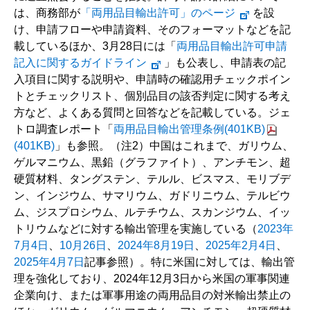
は、商務部が
「両用品目輸出許可」のページ
を設
け、申請フローや申請資料、そのフォーマットなどを記
載しているほか、3月28日には「
両用品目輸出許可申請
記入に関するガイドライン
」も公表し、申請表の記
入項目に関する説明や、申請時の確認用チェックポイン
トとチェックリスト、個別品目の該否判定に関する考え
方など、よくある質問と回答などを記載している。ジェ
トロ調査レポート「
両用品目輸出管理条例(401KB)
(401KB)
」も参照。（注2）中国はこれまで、ガリウム、
ゲルマニウム、黒鉛（グラファイト）、アンチモン、超
硬質材料、タングステン、テルル、ビスマス、モリブデ
ン、インジウム、サマリウム、ガドリニウム、テルビウ
ム、ジスプロシウム、ルテチウム、スカンジウム、イッ
トリウムなどに対する輸出管理を実施している（
2023年
7月4日
、
10月26日
、
2024年8月19日
、
2025年2月4日
、
2025年4月7日
記事参照）。特に米国に対しては、輸出管
理を強化しており、2024年12月3日から米国の軍事関連
企業向け、または軍事用途の両用品目の対米輸出禁止の