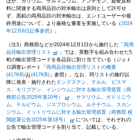
ほか、ガリウム、ゲルマニウム、アンチモン、超硬質材
料に関連する両用品目の対米輸出は原則として許可せ
ず、黒鉛の両用品目の対米輸出は、エンドユーザーや最
終用途について、より厳格な審査を実施している（
2024
年12月6日記事参照
）。
（注3）商務部などが2024年12月1日から施行した「
両用
品目輸出管理リスト
」では、英数字を組み合わせた5
桁の輸出管理コードを各品目に割り当てている（ジェト
ロ調査レポート「
両用品目輸出管理リストの概要
(417KB)
(417KB)
」参照）。なお、同リストの施行以
降に発表・施行された
タングステン、テルル、ビスマ
ス、モリブデン、インジウムに対する輸出管理措置（商
務部公告2025年第10号）
、
サマリウム、ガドリニウ
ム、テルビウム、ジスプロシウム、ルテチウム、スカン
ジウム、イットリウムに対する輸出管理措置（商務部 税
関総署公告2025年第18号）
については、それぞれの
公告で輸出管理コードを割り当て、記載している。