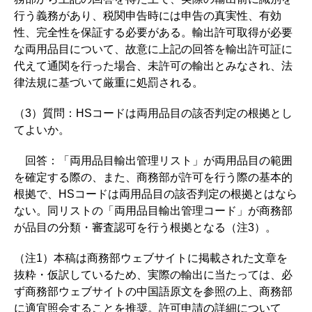
行う義務があり、税関申告時には申告の真実性、有効
性、完全性を保証する必要がある。輸出許可取得が必要
な両用品目について、故意に上記の回答を輸出許可証に
代えて通関を行った場合、未許可の輸出とみなされ、法
律法規に基づいて厳重に処罰される。
（3）質問：HSコードは両用品目の該否判定の根拠とし
てよいか。
回答：「両用品目輸出管理リスト」が両用品目の範囲
を確定する際の、また、商務部が許可を行う際の基本的
根拠で、HSコードは両用品目の該否判定の根拠とはなら
ない。同リストの「両用品目輸出管理コード」が商務部
が品目の分類・審査認可を行う根拠となる（注3）。
（注1）本稿は商務部ウェブサイトに掲載された文章を
抜粋・仮訳しているため、実際の輸出に当たっては、必
ず商務部ウェブサイトの中国語原文を参照の上、商務部
に適宜照会することを推奨。許可申請の詳細について