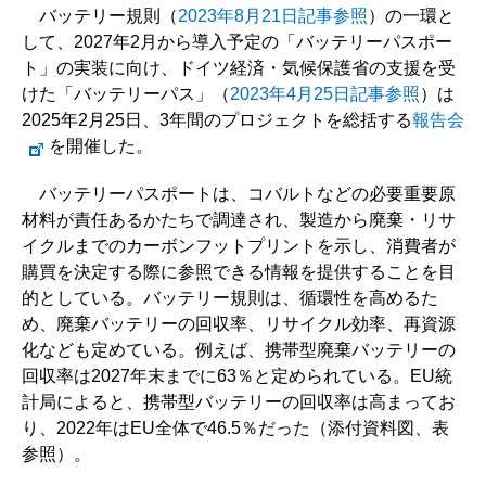
バッテリー規則（
2023年8月21日記事参照
）の一環と
して、2027年2月から導入予定の「バッテリーパスポー
ト」の実装に向け、ドイツ経済・気候保護省の支援を受
けた「バッテリーパス」（
2023年4月25日記事参照
）は
2025年2月25日、3年間のプロジェクトを総括する
報告会
を開催した。
バッテリーパスポートは、コバルトなどの必要重要原
材料が責任あるかたちで調達され、製造から廃棄・リサ
イクルまでのカーボンフットプリントを示し、消費者が
購買を決定する際に参照できる情報を提供することを目
的としている。バッテリー規則は、循環性を高めるた
め、廃棄バッテリーの回収率、リサイクル効率、再資源
化なども定めている。例えば、携帯型廃棄バッテリーの
回収率は2027年末までに63％と定められている。EU統
計局によると、携帯型バッテリーの回収率は高まってお
り、2022年はEU全体で46.5％だった（添付資料図、表
参照）。