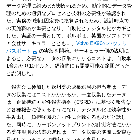
データ管理に約55％が割かれるため、効率的なデータ管
理のための適切なプロセスと技術の必要性が確認され
た。実務の9割は固定費に換算されるため、設計時点で
の実施戦略が重要となり、自動化とデジタル化がカギと
した。実証の一環として、ボルボは、英国のソフトウエ
ア会社サーキュラーとともに、
Volvo EX90のバッテリー
パスポート
の実装を開始。サーキュラー側の説明に
よると、必要なデータの収集にかかるコストは、自動車
1台あたり10ドルと、経済的にも開発可能な範囲だった
と説明した。
報告会に参加した欧州委の成長総局の担当者は、デー
タの収集にはコストがかかるが、一度収集したデータ
は、企業持続可能性報告指令（CSRD）に基づく報告な
ど各種報告に使えるようになり、デジタル化は効率性を
生み出し、負担軽減の方向性に合致するものだと話し
た。同時に、カーボンフットプリントの計測方法にかか
る委任規則の発表の遅れは、データ収集の準備に影響を
及ぼしていることは認識していると言及した。