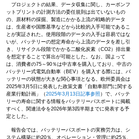
プロジェクトの結果、データ収集に関し、カーボンフ
ットプリントの計測方法の委任規則は出ていないもの
の、原材料の採掘、製造にかかる上流の戦略的データ
は、生産者や国際基準などから比較的入手可能であるこ
とが実証された。使用段階のデータの入手は容易ではな
いが、バッテリーの想定寿命から上流のデータを差し引
き、リサイクル段階でかかる二酸化炭素（CO2）排出量
を想定することで算出が可能とした。なお、国よって
は、消費者の75～90％は中古車を購入しており、中古の
バッテリー式電気自動車（BEV）を購入する際には、バ
ッテリーの状態が大きな関心事項となる。欧州委員会は
2025年3月5日に発表した政策文書「自動車部門に関する
産業行動計画」（
2025年3月13日記事参照
）で、バッテ
リーの寿命に関する情報をバッテリーパスポートに掲載
すべく、関連法令を2026年第3四半期までに発表する予
定とした。
報告会では、バッテリーパスポートの実務労力は、シ
ステム構築に約20％、オペレーション・管理に約25％、