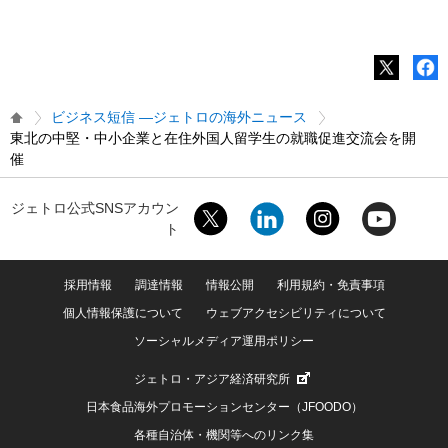
ビジネス短信 ―ジェトロの海外ニュース
東北の中堅・中小企業と在住外国人留学生の就職促進交流会を開
催
ジェトロ公式SNSアカウン
ト
採用情報
調達情報
情報公開
利用規約・免責事項
個人情報保護について
ウェブアクセシビリティについて
ソーシャルメディア運用ポリシー
ジェトロ・アジア経済研究所
日本食品海外プロモーションセンター（JFOODO）
各種自治体・機関等へのリンク集