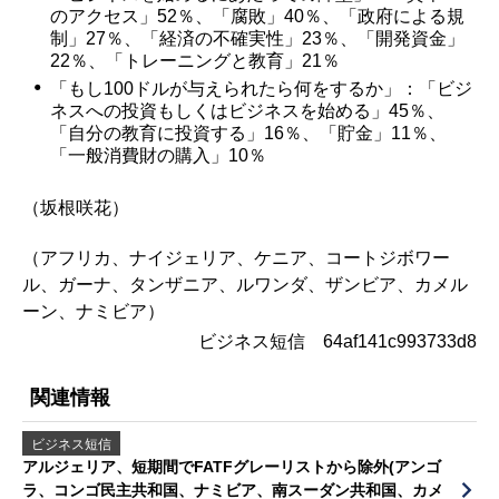
のアクセス」52％、「腐敗」40％、「政府による規
制」27％、「経済の不確実性」23％、「開発資金」
22％、「トレーニングと教育」21％
「もし100ドルが与えられたら何をするか」：「ビジ
ネスへの投資もしくはビジネスを始める」45％、
「自分の教育に投資する」16％、「貯金」11％、
「一般消費財の購入」10％
（坂根咲花）
（アフリカ、ナイジェリア、ケニア、コートジボワー
ル、ガーナ、タンザニア、ルワンダ、ザンビア、カメル
ーン、ナミビア）
ビジネス短信 64af141c993733d8
関連情報
ビジネス短信
アルジェリア、短期間でFATFグレーリストから除外(アンゴ
ラ、コンゴ民主共和国、ナミビア、南スーダン共和国、カメ