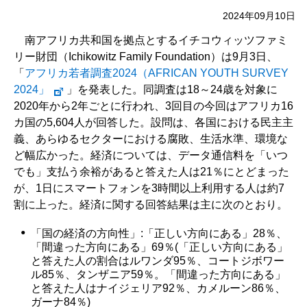
2024年09月10日
南アフリカ共和国を拠点とするイチコウィッツファミ
リー財団（Ichikowitz Family Foundation）は9月3日、
「
アフリカ若者調査2024（AFRICAN YOUTH SURVEY
2024」
」を発表した。同調査は18～24歳を対象に
2020年から2年ごとに行われ、3回目の今回はアフリカ16
カ国の5,604人が回答した。設問は、各国における民主主
義、あらゆるセクターにおける腐敗、生活水準、環境な
ど幅広かった。経済については、データ通信料を「いつ
でも」支払う余裕があると答えた人は21％にとどまった
が、1日にスマートフォンを3時間以上利用する人は約7
割に上った。経済に関する回答結果は主に次のとおり。
「国の経済の方向性」:「正しい方向にある」28％、
「間違った方向にある」69％(「正しい方向にある」
と答えた人の割合はルワンダ95％、コートジボワー
ル85％、タンザニア59％。「間違った方向にある」
と答えた人はナイジェリア92％、カメルーン86％、
ガーナ84％)