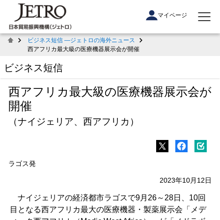
マイページ
ビジネス短信 ―ジェトロの海外ニュース
西アフリカ最大級の医療機器展示会が開催
ビジネス短信
西アフリカ最大級の医療機器展示会が
開催
（ナイジェリア、西アフリカ）
ラゴス発
2023年10月12日
ナイジェリアの経済都市ラゴスで
9
月
26
～
28
日、
10
回
目となる西アフリカ最大の医療機器・製薬展示会「メデ