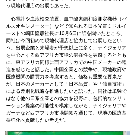
う現地代理店の出展もあった。
心電計や血液検査装置、血中酸素飽和度測定機器（パ
ルスオキシメーター）などで知られる日本光電ミドルイ
ーストの嶋田隆彦社長に
10
月
6
日に話を聞いたところ、
同社は今回初めて現地代理店と協力して出展したとい
う。出展企業と来場者が予想以上に多く、ナイジェリア
を中心とする西アフリカ市場の潜在性を実感するととも
に、東アフリカ同様に西アフリカでの中国メーカーの躍
進を感じたと話した。中国企業との競争や、現地政府や
医療機関の購買力を考慮すると、価格も重要な要素だ
が、日本のメーカーとして「日本品質」や「独自技術」
による差別化戦略を推進したいと語った。同社は単独で
はなく他の日系企業との協力を視野に、包括的なソリュ
ーション提案の可能性を模索しながら、ナイジェリアや
ガーナなど西アフリカ市場開拓を通じて、現地の医療基
盤強化へ貢献したい考えだ。