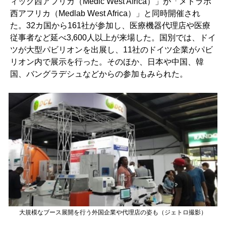
ィック西アフリカ（
Medic West Africa
）」が「メドラボ
西アフリカ（
Medlab West Africa
）」と同時開催され
た。
32
カ国から
161
社が参加し、医療機器代理店や医療
従事者など延べ
3,600
人以上が来場した。国別では、ドイ
ツが大型パビリオンを出展し、
11
社のドイツ企業がパビ
リオン内で展示を行った。そのほか、日本や中国、韓
国、バングラデシュなどからの参加もみられた。
大規模なブース展開を行う外国企業や代理店の姿も（ジェトロ撮影）