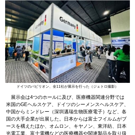
ドイツのパビリオン、全11社が展示を行った（ジェトロ撮影）
展示会は
4
つのホールに及び、医療機器関連分野では
米国の
GE
ヘルスケア、ドイツのシーメンスヘルスケア、
中国からミンドレー（深圳邁瑞生物医療電子）など、各
国の大手企業が出展した。日本からは富士フイルムがブ
ースを構えたほか、オムロン、キヤノン、東洋紡、日本
光電工業、富士電機などの医療機器や関連製品を取り扱