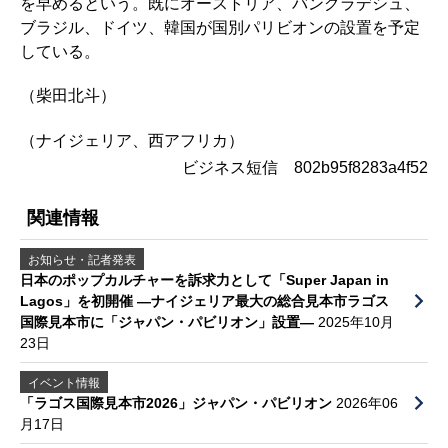
を早めるという。既にオーストリア、バングラデシュ、
ブラジル、ドイツ、韓国が国別パリビオンの設置を予定
している。
（柴田北斗）
（ナイジェリア、西アフリカ）
ビジネス短信 802b95f8283a4f52
関連情報
お知らせ・記者発表
日本のポップカルチャーを訴求力として「Super Japan in
Lagos」を初開催 ―ナイジェリア最大の総合見本市ラゴス
国際見本市に「ジャパン・パビリオン」設置―
2025年10月
23日
イベント情報
「ラゴス国際見本市2026」ジャパン・パビリオン
2026年06
月17日