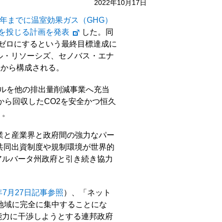
2022年10月17日
30年までに温室効果ガス（GHG）
）を投じる計画を発表
した。同
トゼロにするという最終目標達成に
ル・リソーシズ、セノバス・エナ
社から構成される。
ドルを他の排出量削減事業へ充当
から回収したCO2を安全かつ恒久
う。
業と産業界と政府間の強力なパー
共同出資制度や規制環境が世界的
アルバータ州政府と引き続き協力
2年7月27日記事参照
）、「ネット
地域に完全に集中することにな
能力に干渉しようとする連邦政府