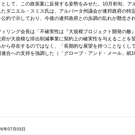
」として、この政策案に反発する姿勢をみせた。10月初旬、ア
れたダニエル・スミス氏は、アルバータ州議会が連邦政府の特
を公約で示しており、今後の連邦政府との歩調の乱れが懸念さ
ディリング会長は「不確実性は『大規模プロジェクト開発の敵
政府が大規模な排出削減事業に契約上の確実性を与えることを
るから存在するのではなく、「長期的な展望を持つことなくし
連合への支持を強調した（「グローブ・アンド・メール」紙10
26年07月03日