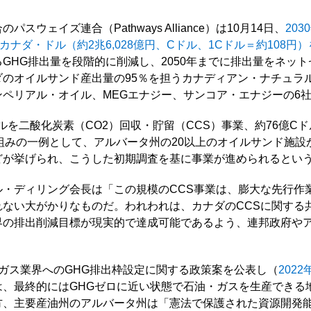
ウェイズ連合（Pathways Alliance）は10月14日、
20
カナダ・ドル（約2兆6,028億円、Cドル、1Cドル＝約108円
GHG排出量を段階的に削減し、2050年までに排出量をネッ
ダのオイルサンド産出量の95％を担うカナディアン・ナチュラ
ペリアル・オイル、MEGエナジー、サンコア・エナジーの6
ドルを二酸化炭素（CO2）回収・貯留（CCS）事業、約76億C
組みの一例として、アルバータ州の20以上のオイルサンド施設
どが挙げられ、こうした初期調査を基に事業が進められるとい
ル・ディリング会長は「この規模のCCS事業は、膨大な先行作
れない大がかりなものだ。われわれは、カナダのCCSに関する
界の排出削減目標が現実的で達成可能であるよう、連邦政府や
ガス業界へのGHG排出枠設定に関する政策案を公表し（
202
は、最終的にはGHGゼロに近い状態で石油・ガスを生産できる
方、主要産油州のアルバータ州は「憲法で保護された資源開発