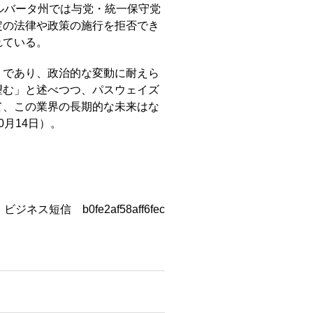
ルバータ州では与党・統一保守党
定の法律や政策の施行を拒否でき
れている。
』であり、政治的な変動に耐えら
望む」と述べつつ、パスウェイズ
て、この業界の長期的な未来はな
月14日）。
ビジネス短信 b0fe2af58aff6fec