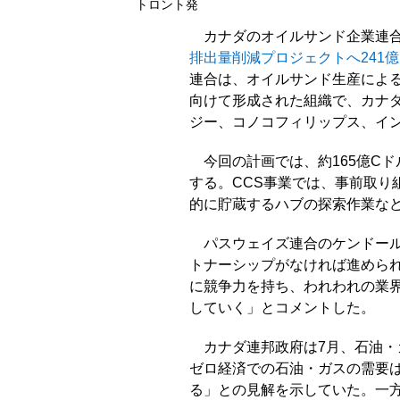
トロント発
カナダのオイルサンド企業連合のパス
排出量削減プロジェクトへ241億
連合は、オイルサンド生産による
向けて形成された組織で、カナ
ジー、コノコフィリップス、イン
今回の計画では、約165億C
する。CCS事業では、事前取り
的に貯蔵するハブの探索作業な
パスウェイズ連合のケンドー
トナーシップがなければ進めら
に競争力を持ち、われわれの業
していく」とコメントした。
カナダ連邦政府は7月、石油・
ゼロ経済での石油・ガスの需要
る」との見解を示していた。一