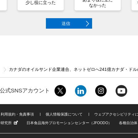
少し役に立った
なかった
送信
ス
カナダのオイルサンド企業連合、ネットゼロへ241億カナダ・ド
公式SNSアカウント
利用規約・免責事項
個人情報保護について
ウェブアクセシビリティ
済研究所
日本食品海外プロモーションセンター（JFOODO）
各種自治体