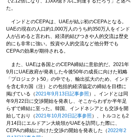
で2.12倍になり、1,000億ドルに到達するだろう」と述べ
た。
インドとのCEPAは、UAEが結ぶ初のCEPAとなる。
UAEの現在の人口約1,000万人のうち約350万人をインド
人が占めると言われ、経済的結びつきや人的交流は歴史
的にも非常に強い。投資や人的交流など他分野でも
CEPAの効果が期待される。
また、UAEは各国とのCEPA締結に意欲的だ。2021年
9月にUAE政府が発表した今後50年の成長に向けた戦略
「プロジェクト50」の中でも、輸出拡大のため、インド
を含む8カ国（注）との包括的経済協定の締結を目標に
掲げている（
2021年9月13日記事参照
）。インドとは同
年9月22日に交渉開始を発表し、そこからわずか半年足
らずで締結に至った。韓国、インドネシアとも交渉を開
始しており（
2021年10月20日記事参照
）、トルコとも2
月14日にエルドアン大統領がUAEを訪問した際に、
CEPAの締結に向けた交渉の開始を発表した（
2022年2