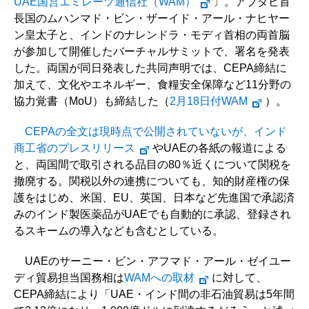
UAE国営エミレーツ通信社（WAM）
〕。アブダビ首
長国のムハンマド・ビン・ザーイド・アール・ナヒヤー
ン皇太子と、インドのナレンドラ・モディ首相の両首脳
が参加して開催したバーチャルサミットで、署名を発表
した。両国が同日発表した共同声明では、CEPA締結に
加えて、文化やエネルギー、食糧安全保障など11分野の
協力覚書（MoU）も締結した（
2月18日付WAM
）。
CEPAの全文は現時点で公開されていないが、インド
商工省のプレスリリース
やUAEの各紙の報道による
と、両国間で取引される品目の80％近くについて関税を
撤廃する。関税以外の連携についても、知的財産権の保
護をはじめ、米国、EU、英国、日本など先進国で承認済
みのインド製医薬品がUAEでも自動的に承認、登録され
るスキームの導入なども含むとしている。
UAEのサーニー・ビン・アフマド・アール・ゼイユー
ディ貿易担当国務相は
WAMへの取材
に対して、
CEPA締結により「UAE・インド間の非石油貿易は5年間