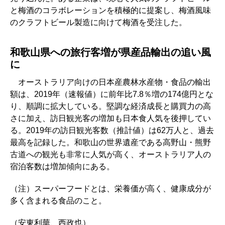
と梅酒のコラボレーションを積極的に提案し、梅酒風味
のクラフトビール製造に向けて梅酒を受注した。
和歌山県への旅行客増が県産品輸出の追い風
に
オーストラリア向けの日本産農林水産物・食品の輸出
額は、2019年（速報値）に前年比7.8％増の174億円とな
り、順調に拡大している。堅調な経済成長と購買力の高
さに加え、訪日観光客の増加も日本食人気を後押してい
る。2019年の訪日観光客数（推計値）は62万人と、過去
最高を記録した。和歌山の世界遺産である高野山・熊野
古道への観光も非常に人気が高く、オーストラリア人の
宿泊客数は増加傾向にある。
（注）スーパーフードとは、栄養価が高く、健康成分が
多く含まれる食品のこと。
（安東利華、西政也）