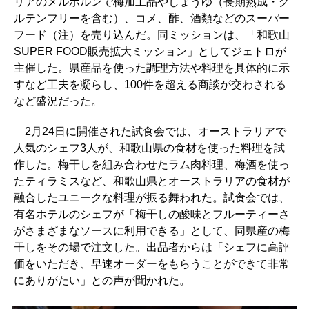
リアのメルボルンで梅加工品やしょうゆ（長期熟成・グ
ルテンフリーを含む）、コメ、酢、酒類などのスーパー
フード（注）を売り込んだ。同ミッションは、「和歌山
SUPER FOOD販売拡大ミッション」としてジェトロが
主催した。県産品を使った調理方法や料理を具体的に示
すなど工夫を凝らし、100件を超える商談が交わされる
など盛況だった。
2月24日に開催された試食会では、オーストラリアで
人気のシェフ3人が、和歌山県の食材を使った料理を試
作した。梅干しを組み合わせたラム肉料理、梅酒を使っ
たティラミスなど、和歌山県とオーストラリアの食材が
融合したユニークな料理が振る舞われた。試食会では、
有名ホテルのシェフが「梅干しの酸味とフルーティーさ
がさまざまなソースに利用できる」として、同県産の梅
干しをその場で注文した。出品者からは「シェフに高評
価をいただき、早速オーダーをもらうことができて非常
にありがたい」との声が聞かれた。