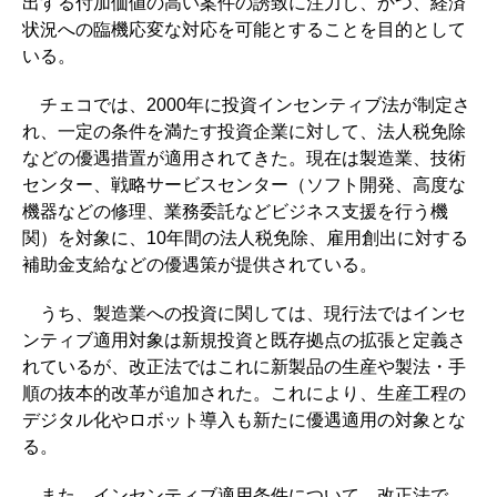
出する付加価値の高い案件の誘致に注力し、かつ、経済
状況への臨機応変な対応を可能とすることを目的として
いる。
チェコでは、2000年に投資インセンティブ法が制定さ
れ、一定の条件を満たす投資企業に対して、法人税免除
などの優遇措置が適用されてきた。現在は製造業、技術
センター、戦略サービスセンター（ソフト開発、高度な
機器などの修理、業務委託などビジネス支援を行う機
関）を対象に、10年間の法人税免除、雇用創出に対する
補助金支給などの優遇策が提供されている。
うち、製造業への投資に関しては、現行法ではインセ
ンティブ適用対象は新規投資と既存拠点の拡張と定義さ
れているが、改正法ではこれに新製品の生産や製法・手
順の抜本的改革が追加された。これにより、生産工程の
デジタル化やロボット導入も新たに優遇適用の対象とな
る。
また、インセンティブ適用条件について、改正法で