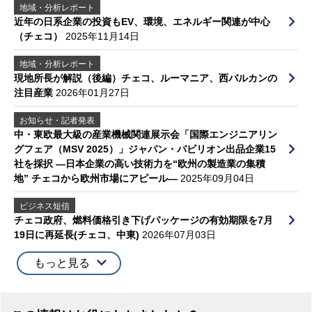
地域・分析レポート
近年の日系企業の投資もEV、環境、エネルギー関連が中心
（チェコ）
2025年11月14日
地域・分析レポート
現地所長が解説（後編）チェコ、ルーマニア、西バルカンの
注目産業
2026年01月27日
お知らせ・記者発表
中・東欧最大級の産業機械関連展示会「国際エンジニアリン
グフェア（MSV 2025）」ジャパン・パビリオン出品企業15
社を採択 ―日本企業の高い技術力を“欧州の製造業の集積
地” チェコから欧州市場にアピール―
2025年09月04日
ビジネス短信
チェコ政府、燃料価格引き下げパッケージの有効期限を7月
19日に再延長(チェコ、中東)
2026年07月03日
もっと見る