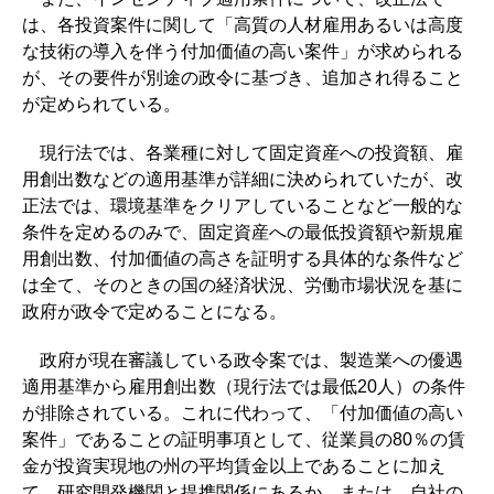
は、各投資案件に関して「高質の人材雇用あるいは高度
な技術の導入を伴う付加価値の高い案件」が求められる
が、その要件が別途の政令に基づき、追加され得ること
が定められている。
現行法では、各業種に対して固定資産への投資額、雇
用創出数などの適用基準が詳細に決められていたが、改
正法では、環境基準をクリアしていることなど一般的な
条件を定めるのみで、固定資産への最低投資額や新規雇
用創出数、付加価値の高さを証明する具体的な条件など
は全て、そのときの国の経済状況、労働市場状況を基に
政府が政令で定めることになる。
政府が現在審議している政令案では、製造業への優遇
適用基準から雇用創出数（現行法では最低20人）の条件
が排除されている。これに代わって、「付加価値の高い
案件」であることの証明事項として、従業員の80％の賃
金が投資実現地の州の平均賃金以上であることに加え
て、研究開発機関と提携関係にあるか、または、自社の