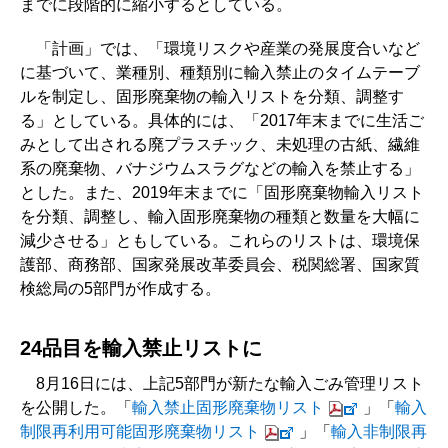
までに段階的に縮小するとしている。
「計画」では、「環境リスクや産業の発展度合いなど
に基づいて、業種別、種類別に輸入禁止のタイムテーブ
ルを制定し、固形廃棄物の輸入リストを分類、調整す
る」としている。具体的には、「2017年末までに生活ご
みとして出される廃プラスチック、未処理の古紙、繊維
系の廃棄物、バナジウムスラグなどの輸入を禁止する」
とした。また、2019年末までに「固形廃棄物輸入リスト
を分類、調整し、輸入固形廃棄物の種類と数量を大幅に
減少させる」ともしている。これらのリストは、環境保
護部、商務部、国家発展改革委員会、税関総署、国家質
検総局の5部門が作成する。
24品目を輸入禁止リストに
8月16日には、上記5部門が新たな輸入ごみ管理リスト
を公開した。「
輸入禁止固形廃棄物リスト
」「
輸入
制限再利用可能固形廃棄物リスト
」「
輸入非制限再