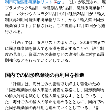
利用可能固形廃棄物リスト
」（注）が改定され、廃
プラスチック8品目、未選別古紙1品目、繊維系廃棄物11
品目、バナジウムスラグ4品目の計4種類24品目が「輸入
制限再利用可能固形廃棄物リスト」から「輸入禁止固形
廃棄物リスト」に移された。この措置は12月31日から施
行される。
「計画」では、管理リストのほかにも、2018年末まで
に固形廃棄物を輸入できる港を限定することや、許可制
度の見直し、資源ごみの密輸などの違法行為に対する罰
則強化なども行っていくとしている。
国内での固形廃棄物の再利用を推進
「計画」は、海外ごみの密輸取り締まり強化のため
「固形廃棄物の輸入申請の審査を厳格にし、固形廃棄物
の輸入許可を減らして輸入量を減らす」としている。ま
た、海外ごみの輸入の禁止を進めるとともに、国内で出
た固形廃棄物の再利用も進めていくとしている。「計