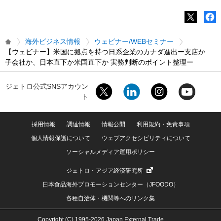
海外ビジネス情報
ウェビナー/WEBセミナー
【ウェビナー】米国に拠点を持つ日系企業のカナダ進出ー支店か
子会社か、日本直下か米国直下か 実務判断のポイント整理ー
ジェトロ公式SNSアカウン
ト
採用情報
調達情報
情報公開
利用規約・免責事項
個人情報保護について
ウェブアクセシビリティについて
ソーシャルメディア運用ポリシー
ジェトロ・アジア経済研究所
日本食品海外プロモーションセンター（JFOODO）
各種自治体・機関等へのリンク集
Copyright (C) 1995-2026 Japan External Trade