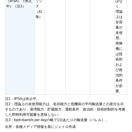
（IPSA）（休止
ッジ
はな
中）（注1）
ズ
く、
（紅
理論
海）
上は
全容
量が
未使
用。
再稼
働に
は技
術的
およ
び政
治的
条件
が必
要。
注1：IPSAは休止中。
注2：理論上の未使用能力は、名目能力と危機前の平均輸送量との差分を示
すものであり、港湾能力、貯蔵能力、運航条件、政治的・技術的制約を考慮
した即時利用可能量を意味しない。
注3：bpd=barrels per dayの略で1日あたりの輸送量（バレル）。
出所：各種メディア情報を基にジェトロ作成