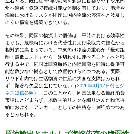
左右する。既に紅海側の港湾を起点に首都リヤドや東部
州へ道路・鉄道で接続可能な体制を有しており、港湾や
海峡におけるリスクが即座に国内物流の停滞へと波及し
にくい構造を構築できている。
その結果、同国の物流上の価値は、平時における効率性
よりも、危機時における代替性および吸収力の観点から
相対的に高まっている。中東向け物流の重心が「最短距
離・最低コスト」から「途切れずに運べること」へと移
行する中で、同国は回避航路と内陸回廊を同時に提供可
能な数少ない拠点として位置付けられつつある。実際、
リヤド市内では生活物資の供給に大きな支障はみられ
ず、顕著な欠品は生じていない（
2026年4月17日付ビジ
ネス短信参照
）。このことから、同国は単なる最終消費
市場にとどまらず、地政学的リスクを織り込んだ物流再
編における「アンカー」としての性格を一層強めつつあ
るとみられる。
原油輸出とホルムズ海峡依存の脆弱性