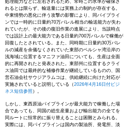
処理能力などに左右されるため、常時この水準が確保さ
れるとは限らず、輸送量には実務上の制約が存在する。
中東情勢の悪化に伴う攻撃の影響により、同パイプライ
ンでは一時的に日量約70万バレル相当の輸送能力が失わ
れていたが、その後の復旧作業の進展により、当該時点
では設計上の最大能力である日量約700万バレルで稼働が
回復したとされている。また、同時期に日量約30万バレ
ルの減産を余儀なくされていた東部のペルシャ湾沿岸の
浅海域に位置するマニファ油田についても、生産は全面
的に再開されたと発表された。東部州に位置するクライ
ス油田では最終的な補修作業が継続しているものの、国
営石油会社サウジアラムコは、供給継続に向けた対応が
実施されていると説明している（
2026年4月16日付ビジ
ネス短信参照
）。
しかし、東西原油パイプラインが最大能力で稼働した場
合であっても、同国の総生産量および輸出能力の全てを
同ルートに恒常的に振り替えることは困難とみられる。
実際には、同パイプラインは国内の製油所、発電所、淡