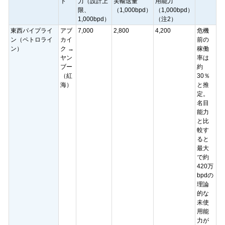
ト
力（設計上
実輸送量
用能力
限、
（1,000bpd）
（1,000bpd）
1,000bpd）
（注2）
東西パイプライ
アブ
7,000
2,800
4,200
危機
ン（ペトロライ
カイ
前の
ン）
ク →
稼働
ヤン
率は
ブー
約
（紅
30％
海）
と推
定。
名目
能力
と比
較す
ると
最大
で約
420万
bpdの
理論
的な
未使
用能
力が