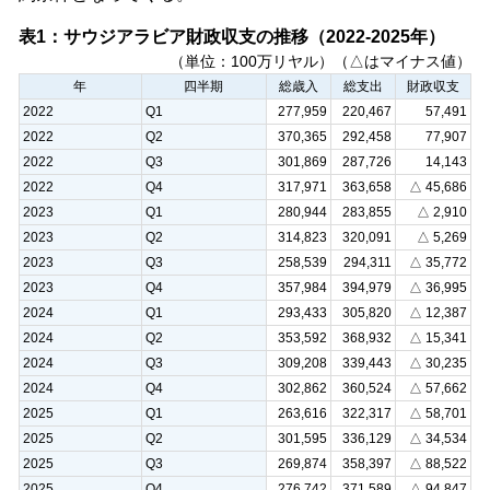
注：財
表1：サウジアラビア財政収支の推移（2022-2025年）
（単位：100万リヤル）（△はマイナス値）
年
四半期
総歳入
総支出
財政収支
2022
Q1
277,959
220,467
57,491
2022
Q2
370,365
292,458
77,907
2022
Q3
301,869
287,726
14,143
2022
Q4
317,971
363,658
△ 45,686
2023
Q1
280,944
283,855
△ 2,910
2023
Q2
314,823
320,091
△ 5,269
2023
Q3
258,539
294,311
△ 35,772
2023
Q4
357,984
394,979
△ 36,995
2024
Q1
293,433
305,820
△ 12,387
2024
Q2
353,592
368,932
△ 15,341
2024
Q3
309,208
339,443
△ 30,235
2024
Q4
302,862
360,524
△ 57,662
2025
Q1
263,616
322,317
△ 58,701
2025
Q2
301,595
336,129
△ 34,534
2025
Q3
269,874
358,397
△ 88,522
2025
Q4
276,742
371,589
△ 94,847