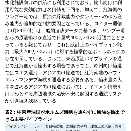
水化施設向けの供給にも利用されており、輸出向けに利
用可能な実効能力は名目値を下回る。加えて、紅海側の
ヤンブー港では、原油の貯蔵能力やタンカーへの積み込
み能力が追加的な制約要因となっている。ロイター通信
（3月24日付）は、船舶追跡データに基づき、ヤンブー港
からの原油輸出が直近で日量約400万バレル近辺にとどま
っていると報じており、これは設計上のパイプライン能
力（最大700万バレル）に対する恒常的なボトルネックの
存在を示している。さらに、東西原油パイプラインを通
じて紅海側から輸出する場合であっても、欧州向け輸送
ではスエズ運河、アジア向け輸送では紅海南端のバブ・
エル・マンデブ海峡を通過する必要がある。輸出量の大
半を占めるアジア向け輸送においては、イエメン情勢を
はじめとする周辺地域の治安不安に起因する通航リスク
が引き続き残存している。
表2：中東産油国がホルムズ海峡を通らずに原油を輸出で
注1：IPSAは休止中。 注2：理論上の未
きる主要パイプライン
パイプライン
ルー
名目輸送能
危機前の平均
理論上の未使
備考