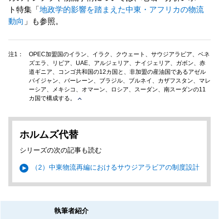
ト特集「
地政学的影響を踏まえた中東・アフリカの物流
動向
」も参照。
注1：
OPEC加盟国のイラン、イラク、クウェート、サウジアラビア、ベネ
ズエラ、リビア、UAE、アルジェリア、ナイジェリア、ガボン、赤
道ギニア、コンゴ共和国の12カ国と、非加盟の産油国であるアゼル
バイジャン、バーレーン、ブラジル、ブルネイ、カザフスタン、マレ
ーシア、メキシコ、オマーン、ロシア、スーダン、南スーダンの11
カ国で構成する。
ホルムズ代替
シリーズの次の記事も読む
（2）中東物流再編におけるサウジアラビアの制度設計
執筆者紹介