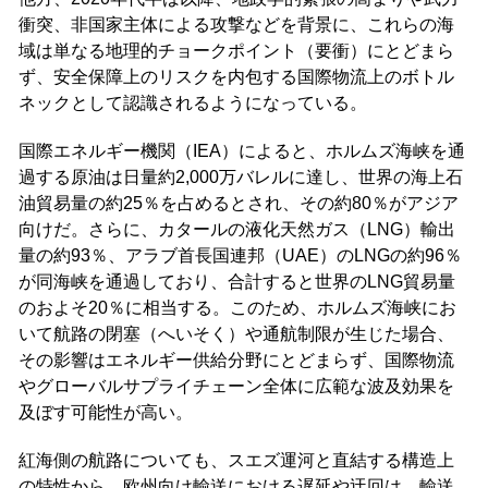
衝突、非国家主体による攻撃などを背景に、これらの海
域は単なる地理的チョークポイント（要衝）にとどまら
ず、安全保障上のリスクを内包する国際物流上のボトル
ネックとして認識されるようになっている。
国際エネルギー機関（IEA）によると、ホルムズ海峡を通
過する原油は日量約2,000万バレルに達し、世界の海上石
油貿易量の約25％を占めるとされ、その約80％がアジア
向けだ。さらに、カタールの液化天然ガス（LNG）輸出
量の約93％、アラブ首長国連邦（UAE）のLNGの約96％
が同海峡を通過しており、合計すると世界のLNG貿易量
のおよそ20％に相当する。このため、ホルムズ海峡にお
いて航路の閉塞（へいそく）や通航制限が生じた場合、
その影響はエネルギー供給分野にとどまらず、国際物流
やグローバルサプライチェーン全体に広範な波及効果を
及ぼす可能性が高い。
紅海側の航路についても、スエズ運河と直結する構造上
の特性から、欧州向け輸送における遅延や迂回は、輸送