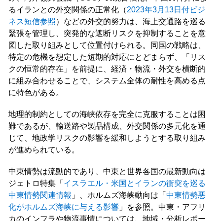
るイランとの外交関係の正常化（
2023年3月13日付ビジ
ネス短信参照
）などの外交的努力は、海上交通路を巡る
緊張を管理し、突発的な遮断リスクを抑制することを意
図した取り組みとして位置付けられる。同国の戦略は、
特定の危機を想定した短期的対応にとどまらず、「リス
クの恒常的存在」を前提に、経済・物流・外交を横断的
に組み合わせることで、システム全体の耐性を高める点
に特色がある。
地理的制約としての海峡依存を完全に克服することは困
難であるが、輸送路や製品構成、外交関係の多元化を通
じて、地政学リスクの影響を緩和しようとする取り組み
が進められている。
中東情勢は流動的であり、中東と世界各国の最新動向は
ジェトロ特集「
イスラエル・米国とイランの衝突を巡る
中東情勢関連情報
」、ホルムズ海峡動向は「
中東情勢悪
化がホルムズ海峡に与える影響
」を参照。中東・アフリ
カのインフラや物流事情については、地域・分析レポー