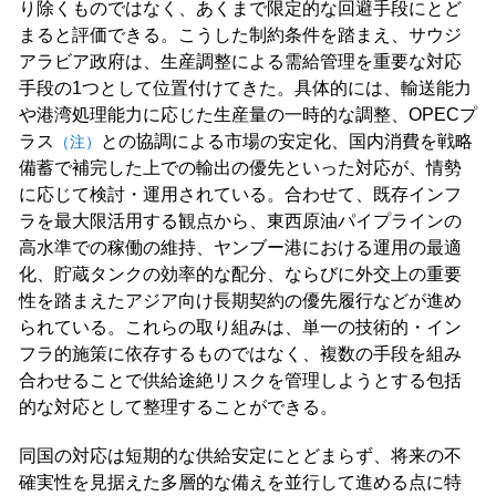
り除くものではなく、あくまで限定的な回避手段にとど
まると評価できる。こうした制約条件を踏まえ、サウジ
アラビア政府は、生産調整による需給管理を重要な対応
手段の1つとして位置付けてきた。具体的には、輸送能力
や港湾処理能力に応じた生産量の一時的な調整、OPECプ
ラス
との協調による市場の安定化、国内消費を戦略
（注）
備蓄で補完した上での輸出の優先といった対応が、情勢
に応じて検討・運用されている。合わせて、既存インフ
ラを最大限活用する観点から、東西原油パイプラインの
高水準での稼働の維持、ヤンブー港における運用の最適
化、貯蔵タンクの効率的な配分、ならびに外交上の重要
性を踏まえたアジア向け長期契約の優先履行などが進め
られている。これらの取り組みは、単一の技術的・イン
フラ的施策に依存するものではなく、複数の手段を組み
合わせることで供給途絶リスクを管理しようとする包括
的な対応として整理することができる。
同国の対応は短期的な供給安定にとどまらず、将来の不
確実性を見据えた多層的な備えを並行して進める点に特