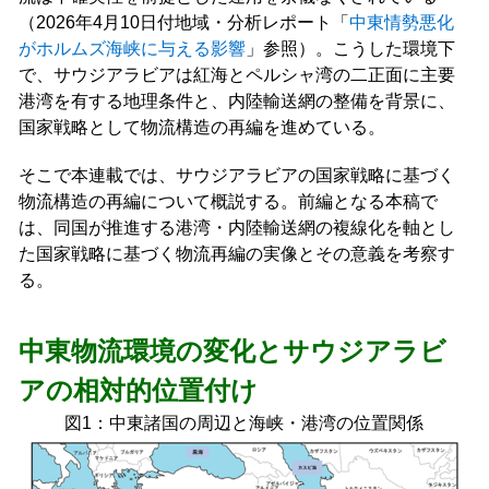
（2026年4月10日付地域・分析レポート「
中東情勢悪化
がホルムズ海峡に与える影響
」参照）。こうした環境下
で、サウジアラビアは紅海とペルシャ湾の二正面に主要
港湾を有する地理条件と、内陸輸送網の整備を背景に、
国家戦略として物流構造の再編を進めている。
そこで本連載では、サウジアラビアの国家戦略に基づく
物流構造の再編について概説する。前編となる本稿で
は、同国が推進する港湾・内陸輸送網の複線化を軸とし
た国家戦略に基づく物流再編の実像とその意義を考察す
る。
中東物流環境の変化とサウジアラビ
アの相対的位置付け
図1：中東諸国の周辺と海峡・港湾の位置関係