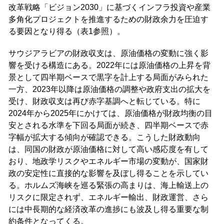
改革戦略「ビジョン2030」に基づくインフラ投資や産業
多角化プロジェクトを推進するための財政余力を圧迫す
る要因となり得る（表1参照）。
サウジアラビアの財政収支は、原油価格の変動に強く影
響を受ける構造にある。2022年には原油価格の上昇を背
景として四半期ベースで黒字を計上する局面がみられた
一方、2023年以降は原油価格の調整や政府支出の拡大を
受け、財政収支は再び赤字基調へと転じている。特に
2024年から2025年にかけては、原油価格が財政均衡の目
安とされる水準を下回る局面が続き、四半期ベースで赤
字幅が拡大する傾向が確認できる。こうした財政動向
は、同国の財政が原油価格に対して高い感応度を有して
おり、地政学リスクやエネルギー市場の変動が、国家財
政の安定性に直接的な影響を及ぼし得ることを示してい
る。ホルムズ海峡を巡る緊張の高まりは、海上輸送上の
リスクに限定されず、エネルギー輸出、財政運営、さら
には中長期的な経済改革の進捗にも波及し得る重要な制
約条件となってくる。