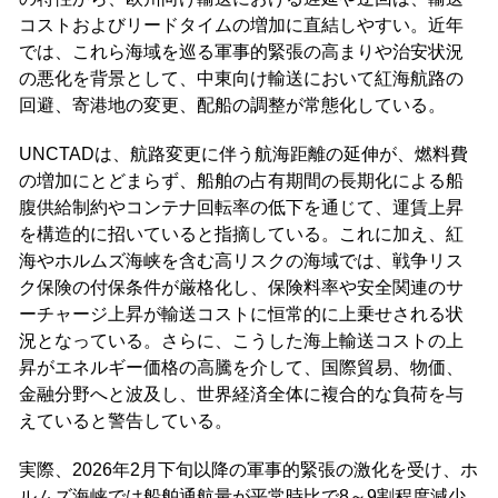
コストおよびリードタイムの増加に直結しやすい。近年
では、これら海域を巡る軍事的緊張の高まりや治安状況
の悪化を背景として、中東向け輸送において紅海航路の
回避、寄港地の変更、配船の調整が常態化している。
UNCTADは、航路変更に伴う航海距離の延伸が、燃料費
の増加にとどまらず、船舶の占有期間の長期化による船
腹供給制約やコンテナ回転率の低下を通じて、運賃上昇
を構造的に招いていると指摘している。これに加え、紅
海やホルムズ海峡を含む高リスクの海域では、戦争リス
ク保険の付保条件が厳格化し、保険料率や安全関連のサ
ーチャージ上昇が輸送コストに恒常的に上乗せされる状
況となっている。さらに、こうした海上輸送コストの上
昇がエネルギー価格の高騰を介して、国際貿易、物価、
金融分野へと波及し、世界経済全体に複合的な負荷を与
えていると警告している。
実際、2026年2月下旬以降の軍事的緊張の激化を受け、ホ
ルムズ海峡では船舶通航量が平常時比で8～9割程度減少