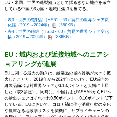
EU・米国、世界の縫製拠点として揺るぎない地位を確立
している中国の3カ国・地域に焦点を当てる。
表3：世界の縫製品（HS61～63）貿易の世界シェア変
化幅（2019→2024年）
（380KB）
表4：世界の繊維（HS50～60）貿易の世界シェア変化
幅（2019→2024年）
（386KB）
EU：域内および近接地域へのニアシ
ョアリングが進展
EUに関する最大の動きは、縫製品の域内貿易が大きく拡
大したことだ。2019年から2024年にかけて、EU域内の
縫製品輸出は対世界シェアが3.13ポイントと大幅に上昇
した（表3参照）。同時に、中国およびASEANからEUへ
の輸出シェアはそれぞれ0.50ポイント、0.10ポイント低下
している。EUにおいて、コロナ禍に伴う消費行動の変化
や度重なる地政学リスクを契機に、サプライチェーンの
近接化（ニアショアリング）やリードタイム短縮の必要