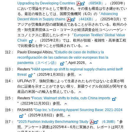
Upgrading by Developing Countries
（685KB）
」（2003年）
において理論モデルとして整理され、その後も構造は引き継がれてい
る。最近の報告としては、国際労働機関（ILO）の「
Advancing
Decent Work in Supply chains
（441KB）
」（2025年3月）で
アジアが労働集約型の縫製拠点であることが示されている。欧州の小
売・卸売業界団体ユーロ・コマースが経済調査会社コペンハーゲン・
エコノミクスに委託したレポート「
European Textiles’ Global Value
Chain
」（2025年2月）では、欧州が技能・複雑性・高単価工程
で比較優位を持つことが指摘されている。
注2：
Paulo Elosegui Albizu, “
Estudio de caso de Inditex y la
reconfiguración de las cadenas de valor europeas tras la
pandemia（スペイン語）
”, April 2026。
注3：
Reuters “
H&M speeds up shift to regional supply chains amid tariff
threat
”（2025年1月30日）参照。
注4：
UFLPAの下、強制労働によって生産されたものではないと企業が明
白に証拠を示すことができない限り、新疆ウイグル自治区が関与する
産品の米国への輸入を禁止している。
注5：
Reuters “
Focus: Walmart shifts to India, cuts China imports
”（2023年11月30日）参照。
注6：
FASH455 “
Gap Inc.’s Evolving Apparel Sourcing Base: 2021-2024
”（2025年3月6日）参照。
注7：
“
2025 Fashion Industry Benchmarking Study
（6.3MB）
” 参
照。アンケート調査は2025年4～6月に実施され、レポートは同7月