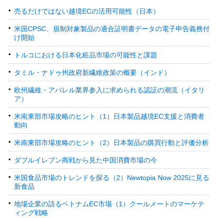
売るだけではない越境ECの活用可能性（日本）
米国CPSC、規制対象製品の適合証明書データの電子申告義務付
け開始
トルコにおける日本化粧品市場の可能性と課題
タミル・ナドゥ州政府新繊維政策の概要（インド）
欧州繊維・アパレル業界参入に求められる認証の潮流（イタリ
ア）
米南東部市場攻略のヒント（1）日本製品越境EC支援と消費者
動向
米南東部市場攻略のヒント（2）日本製品の購買行動と評価分析
ダブルイレブン商戦から見た中国消費市場の今
米国食品市場のトレンドを探る（2）Newtopia Now 2025に見る
新食品
地場企業の語るベトナムEC市場（1）クールメートのマーケテ
ィング戦略