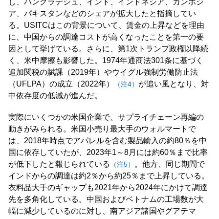
し、バングラデシュ、インド、インドネシア、カンボジ
ア、パキスタンなどのシェアが拡大したと指摘してい
る。USITCはこの背景について、賃金の上昇などを理由
に、中国からの調達コストが高くなったことを第一の要
因として挙げている。さらに、第1次トランプ政権以降続
く、米中摩擦も影響した。1974年通商法301条に基づく
追加関税の賦課（2019年）やウイグル強制労働防止法
（UFLPA）の成立（2022年）
が追い風となり、対
（注4）
中依存度の低減が進んだ。
実際にいくつかの米国企業で、サプライチェーン再編の
動きがみられる。米国小売り最大手のウォルマートで
は、2018年時点でアパレルを含む製品輸入の約80％を中
国に依存していたが、2023年1～8月には約60％まで比率
が低下したと報じられている
。他方、同じ期間で
（注5）
インドからの調達は約2％から約25％まで上昇している。
衣料品大手のギャップも2021年から2024年にかけて調達
先を多角化している。中国およびベトナムの工場数が大
幅に減少しているのに対し、南アジア諸国やグアテマ