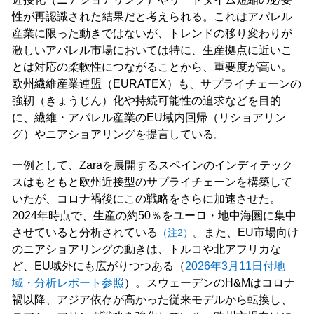
性が再認識された結果だと考えられる。これはアパレル
産業に限った動きではないが、トレンドの移り変わりが
激しいアパレル市場においては特に、生産拠点に近いこ
とは対応の柔軟性につながることから、重要度が高い。
欧州繊維産業連盟（EURATEX）も、サプライチェーンの
強靭（きょうじん）化や持続可能性の追求などを目的
に、繊維・アパレル産業のEU域内回帰（リショアリン
グ）やニアショアリングを提言している。
一例として、Zaraを展開するスペインのインディテック
スはもともと欧州近接型のサプライチェーンを構築して
いたが、コロナ禍後にこの戦略をさらに加速させた。
2024年時点で、生産の約50％をユーロ・地中海圏に集中
させていると分析されている
。また、EU市場向け
（注2）
のニアショアリングの動きは、トルコや北アフリカな
ど、EU域外にも広がりつつある（
2026年3月11日付地
域・分析レポート参照
）。スウェーデンのH&Mはコロナ
禍以降、アジア依存が高かった従来モデルから転換し、