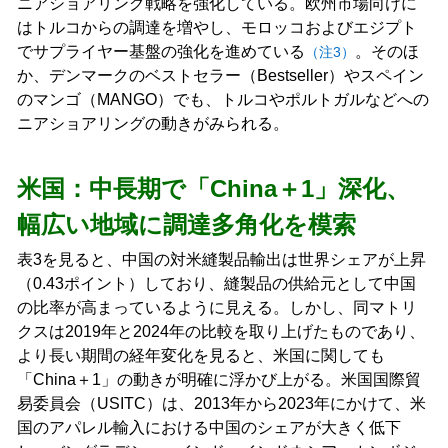
ニアショアリング戦略を強化している。欧州市場向けに
はトルコからの調達を増やし、モロッコおよびエジプト
でサプライヤー基盤の強化を進めている
。そのほ
（注3）
か、デンマークのベストセラー（Bestseller）やスペイン
のマンゴ（MANGO）でも、トルコやポルトガルなどへの
ニアショアリングの動きがみられる。
米国：中長期で「China＋1」深化、
幅広い地域に調達多角化を模索
表3を見ると、中国の対米縫製品輸出は世界シェアが上昇
（0.43ポイント）しており、縫製品の供給元として中国
の比率が高まっているように見える。しかし、同マトリ
クスは2019年と2024年の比較を取り上げたものであり、
より長い期間の経年変化を見ると、米国に関しても
「China＋1」の動きが明確に浮かび上がる。米国国際貿
易委員会（USITC）は、2013年から2023年にかけて、米
国のアパレル輸入における中国のシェアが大きく低下