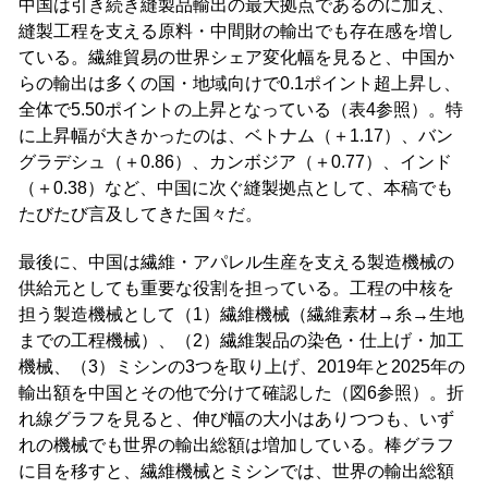
中国は引き続き縫製品輸出の最大拠点であるのに加え、
縫製工程を支える原料・中間財の輸出でも存在感を増し
ている。繊維貿易の世界シェア変化幅を見ると、中国か
らの輸出は多くの国・地域向けで0.1ポイント超上昇し、
全体で5.50ポイントの上昇となっている（表4参照）。特
に上昇幅が大きかったのは、ベトナム（＋1.17）、バン
グラデシュ（＋0.86）、カンボジア（＋0.77）、インド
（＋0.38）など、中国に次ぐ縫製拠点として、本稿でも
たびたび言及してきた国々だ。
最後に、中国は繊維・アパレル生産を支える製造機械の
供給元としても重要な役割を担っている。工程の中核を
担う製造機械として（1）繊維機械（繊維素材→糸→生地
までの工程機械）、（2）繊維製品の染色・仕上げ・加工
機械、（3）ミシンの3つを取り上げ、2019年と2025年の
輸出額を中国とその他で分けて確認した（図6参照）。折
れ線グラフを見ると、伸び幅の大小はありつつも、いず
れの機械でも世界の輸出総額は増加している。棒グラフ
に目を移すと、繊維機械とミシンでは、世界の輸出総額