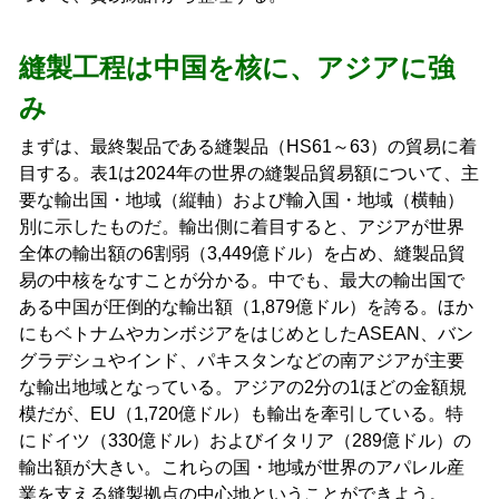
縫製工程は中国を核に、アジアに強
み
まずは、最終製品である縫製品（HS61～63）の貿易に着
目する。表1は2024年の世界の縫製品貿易額について、主
要な輸出国・地域（縦軸）および輸入国・地域（横軸）
別に示したものだ。輸出側に着目すると、アジアが世界
全体の輸出額の6割弱（3,449億ドル）を占め、縫製品貿
易の中核をなすことが分かる。中でも、最大の輸出国で
ある中国が圧倒的な輸出額（1,879億ドル）を誇る。ほか
にもベトナムやカンボジアをはじめとしたASEAN、バン
グラデシュやインド、パキスタンなどの南アジアが主要
な輸出地域となっている。アジアの2分の1ほどの金額規
模だが、EU（1,720億ドル）も輸出を牽引している。特
にドイツ（330億ドル）およびイタリア（289億ドル）の
輸出額が大きい。これらの国・地域が世界のアパレル産
業を支える縫製拠点の中心地ということができよう。