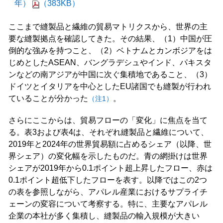
年）
（383KB）
ここまで縫製品と繊維の貿易マトリクスから、世界の主
要な縫製拠点を確認してきた。その結果、（1）中国が圧
倒的な強みを持つこと、（2）ベトナムとカンボジアをは
じめとしたASEAN、バングラデシュやインド、パキスタ
ンなどの南アジアが中国に次ぐ集積地であること、（3）
ドイツとイタリアを中心としたEU諸国でも縫製が行われ
ていることが分かった
。
（注1）
さらにここからは、貿易フローの「変化」に焦点を当て
る。表3および表4は、それぞれ縫製品と繊維について、
2019年と2024年の世界貿易額に占めるシェア（以降、世
界シェア）の変化幅を示したものだ。青の網掛けは世界
シェアが2019年から0.1ポイント超上昇したフロー、赤は
0.1ポイント超低下したフローを表す。以降ではこの2つ
の表を参照しながら、アパレル産業におけるサプライチ
ェーンの変容について考察する。特に、主要なアパレル
企業の本社が多く集積し、縫製品の輸入規模が大きい