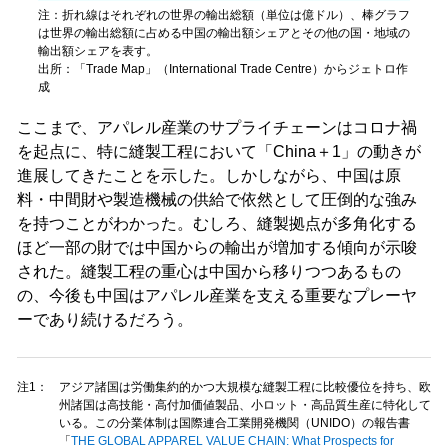
注：折れ線はそれぞれの世界の輸出総額（単位は億ドル）、棒グラフ
は世界の輸出総額に占める中国の輸出額シェアとその他の国・地域の
輸出額シェアを表す。
出所：「Trade Map」（International Trade Centre）からジェトロ作
成
ここまで、アパレル産業のサプライチェーンはコロナ禍
を起点に、特に縫製工程において「China＋1」の動きが
進展してきたことを示した。しかしながら、中国は原
料・中間財や製造機械の供給で依然として圧倒的な強み
を持つことがわかった。むしろ、縫製拠点が多角化する
ほど一部の財では中国からの輸出が増加する傾向が示唆
された。縫製工程の重心は中国から移りつつあるもの
の、今後も中国はアパレル産業を支える重要なプレーヤ
ーであり続けるだろう。
注1：
アジア諸国は労働集約的かつ大規模な縫製工程に比較優位を持ち、欧
州諸国は高技能・高付加価値製品、小ロット・高品質生産に特化して
いる。この分業体制は国際連合工業開発機関（UNIDO）の報告書
「
THE GLOBAL APPAREL VALUE CHAIN: What Prospects for