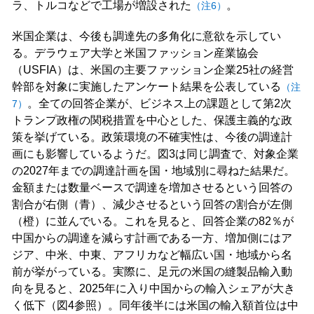
ラ、トルコなどで工場が増設された
。
（注6）
米国企業は、今後も調達先の多角化に意欲を示してい
る。デラウェア大学と米国ファッション産業協会
（USFIA）は、米国の主要ファッション企業25社の経営
幹部を対象に実施したアンケート結果を公表している
（注
。全ての回答企業が、ビジネス上の課題として第2次
7）
トランプ政権の関税措置を中心とした、保護主義的な政
策を挙げている。政策環境の不確実性は、今後の調達計
画にも影響しているようだ。図3は同じ調査で、対象企業
の2027年までの調達計画を国・地域別に尋ねた結果だ。
金額または数量ベースで調達を増加させるという回答の
割合が右側（青）、減少させるという回答の割合が左側
（橙）に並んでいる。これを見ると、回答企業の82％が
中国からの調達を減らす計画である一方、増加側にはア
ジア、中米、中東、アフリカなど幅広い国・地域から名
前が挙がっている。実際に、足元の米国の縫製品輸入動
向を見ると、2025年に入り中国からの輸入シェアが大き
く低下（図4参照）。同年後半には米国の輸入額首位は中