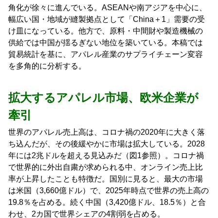
角化が徐々に進んでいる。ASEANや南アジアを中心に、
幅広い国・地域が縫製拠点として「China＋1」需要の受
け皿になっている。他方で、原料・中間財や製造機械の
供給では中国が揺るぎない地位を築いている。本稿では
貿易統計を基に、アパレル産業のサプライチェーン変容
を多角的に分析する。
拡大するアパレル市場、欧米企業が
牽引
世界のアパレル売上高は、コロナ禍の2020年に大きく落
ち込んだが、その後緩やかに市場は拡大している。2028
年には2兆ドルを超える見込みだ（図1参照）。コロナ禍
で世界的に外出自粛が求められる中、オンライン売上比
率が上昇したことも特徴だ。国別に見ると、最大の市場
は米国（3,660億ドル）で、2025年時点で世界の売上高の
19.8％を占める。続く中国（3,420億ドル、18.5％）と合
わせ、2カ国で世界シェアの4割弱を占める。