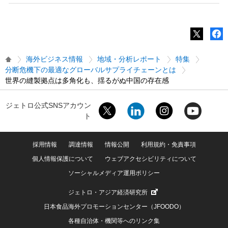
海外ビジネス情報
地域・分析レポート
特集
分断危機下の最適なグローバルサプライチェーンとは
世界の縫製拠点は多角化も、揺るがぬ中国の存在感
ジェトロ公式SNSアカウン
ト
採用情報
調達情報
情報公開
利用規約・免責事項
個人情報保護について
ウェブアクセシビリティについて
ソーシャルメディア運用ポリシー
ジェトロ・アジア経済研究所
日本食品海外プロモーションセンター（JFOODO）
各種自治体・機関等へのリンク集