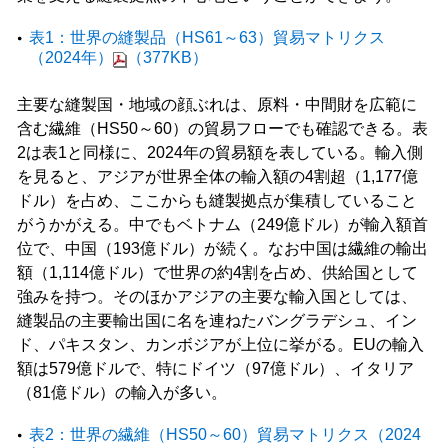
表1：世界の縫製品（HS61～63）貿易マトリクス
（2024年）
（377KB）
主要な縫製国・地域の顔ぶれは、原料・中間財を広範に
含む繊維（HS50～60）の貿易フローでも確認できる。表
2は表1と同様に、2024年の貿易額を表している。輸入側
を見ると、アジアが世界全体の輸入額の4割超（1,177億
ドル）を占め、ここからも縫製拠点が集積していること
がうかがえる。中でもベトナム（249億ドル）が輸入額首
位で、中国（193億ドル）が続く。なお中国は繊維の輸出
額（1,114億ドル）で世界の約4割を占め、供給国として
強みを持つ。そのほかアジアの主要な輸入国としては、
縫製品の主要輸出国に名を連ねたバングラデシュ、イン
ド、パキスタン、カンボジアが上位に挙がる。EUの輸入
額は579億ドルで、特にドイツ（97億ドル）、イタリア
（81億ドル）の輸入が多い。
表2：世界の繊維（HS50～60）貿易マトリクス（2024