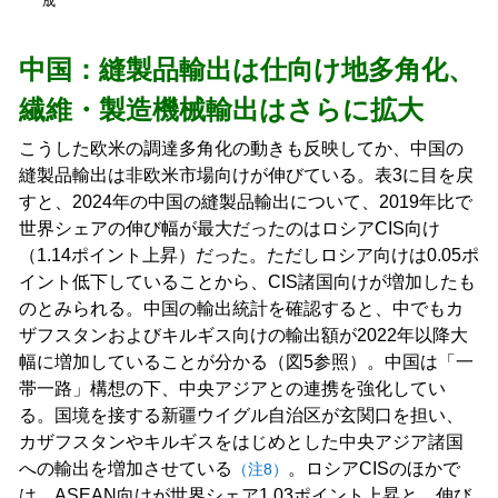
成
中国：縫製品輸出は仕向け地多角化、
繊維・製造機械輸出はさらに拡大
こうした欧米の調達多角化の動きも反映してか、中国の
縫製品輸出は非欧米市場向けが伸びている。表3に目を戻
すと、2024年の中国の縫製品輸出について、2019年比で
世界シェアの伸び幅が最大だったのはロシアCIS向け
（1.14ポイント上昇）だった。ただしロシア向けは0.05ポ
イント低下していることから、CIS諸国向けが増加したも
のとみられる。中国の輸出統計を確認すると、中でもカ
ザフスタンおよびキルギス向けの輸出額が2022年以降大
幅に増加していることが分かる（図5参照）。中国は「一
帯一路」構想の下、中央アジアとの連携を強化してい
る。国境を接する新疆ウイグル自治区が玄関口を担い、
カザフスタンやキルギスをはじめとした中央アジア諸国
への輸出を増加させている
。ロシアCISのほかで
（注8）
は、ASEAN向けが世界シェア1.03ポイント上昇と、伸び