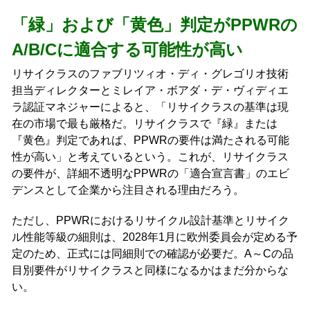
「緑」および「黄色」判定がPPWRの
A/B/Cに適合する可能性が高い
リサイクラスのファブリツィオ・ディ・グレゴリオ技術
担当ディレクターとミレイア・ボアダ・デ・ヴィディエ
ラ認証マネジャーによると、「リサイクラスの基準は現
在の市場で最も厳格だ。リサイクラスで『緑』または
『黄色』判定であれば、PPWRの要件は満たされる可能
性が高い」と考えているという。これが、リサイクラス
の要件が、詳細不透明なPPWRの「適合宣言書」のエビ
デンスとして企業から注目される理由だろう。
ただし、PPWRにおけるリサイクル設計基準とリサイク
ル性能等級の細則は、2028年1月に欧州委員会が定める予
定のため、正式には同細則での確認が必要だ。A～Cの品
目別要件がリサイクラスと同様になるかはまだ分からな
い。