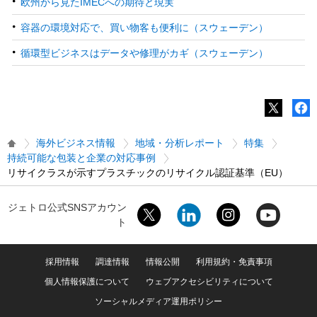
欧州から見たIMECへの期待と現実
容器の環境対応で、買い物客も便利に（スウェーデン）
循環型ビジネスはデータや修理がカギ（スウェーデン）
海外ビジネス情報
地域・分析レポート
特集
持続可能な包装と企業の対応事例
リサイクラスが示すプラスチックのリサイクル認証基準（EU）
ジェトロ公式SNSアカウン
ト
採用情報
調達情報
情報公開
利用規約・免責事項
個人情報保護について
ウェブアクセシビリティについて
ソーシャルメディア運用ポリシー