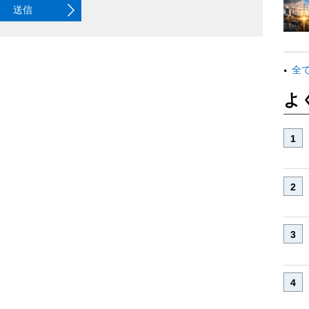
送信
全
よ