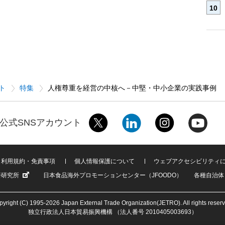
ト
特集
人権尊重を経営の中核へ－中堅・中小企業の実践事例
公式SNSアカウント
利用規約・免責事項
個人情報保護について
ウェブアクセシビリティ
済研究所
日本食品海外プロモーションセンター（JFOODO）
各種自治体
yright (C) 1995-2026 Japan External Trade Organization(JETRO). All rights reser
独立行政法人日本貿易振興機構 （法人番号 2010405003693）