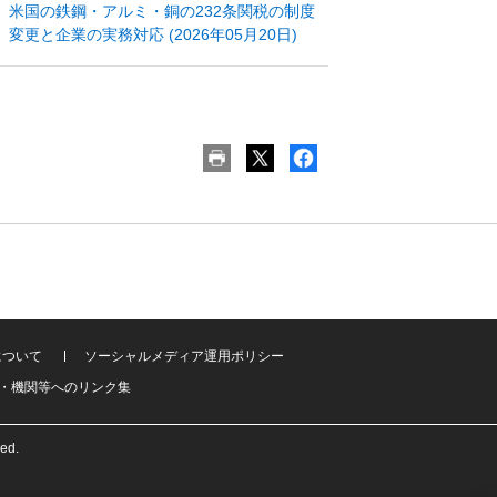
米国の鉄鋼・アルミ・銅の232条関税の制度
変更と企業の実務対応 (2026年05月20日)
について
ソーシャルメディア運用ポリシー
・機関等へのリンク集
ved.