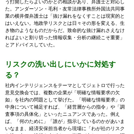
う打開したらよいのかとの相談があり、弁護士と対応し
た。アンダーソン・毛利・友常法律事務所外国法共同事
業の横井傑弁護士は「抜け漏れをなくすことは現実的と
はいえない。地政学リスクとは日々その形を変える、生
き物のようなものだからだ。致命的な抜け漏れさえなけ
ればよいと割り切った情報収集・分析の継続こそ重要」
とアドバイスしていた。
リスクの洗い出しにいかに対処す
る？
社内インテリジェンスをテーマとしてジェトロで行った
意見交換会では、複数の企業が「明確な情報要求の欠
如」を社内の問題として挙げた。「明確な情報要求」の
中身について補足すれば、「経営層からの指令」や「調
査事項の具体化」といったニュアンスであった。例え
ば、「何のために」「誰が」指示しているのかがあいま
いなまま、経済安保担当者から現場に「わが社のリスク