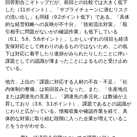
回答割合こそトップだが、前回との比較では大きく低下
した（11ポイント）。「サプライチェーンに潜むリスク
の洗い出し」も同様（9.2ポイント低下）である。「具体
的な経営戦略への反映が不十分」「技術流出対策」「取
引相手に問題がないかの確認作業」も低下している
（6.1、5.6、5.6ポイント）。しかしいずれの項目も経済
安保対応として終わりのあるものではないため、この低
下は対応に着手したり進捗がみられたりしたことに伴い
課題としての認識が薄まったことによるものと受け止め
ている。
他方、上位の「課題に対応する人材の不在・不足」「社
内体制の整備」は前回並みとなった。また、「生産地点
または調達先の見直し」「調達先の多元化」は数値が上
昇しており（3.6、3.1ポイント）、課題であるとの認識が
じわりと広がっている。情報収集や確認作業を経て、具
体的な対策に取り組む段階に入った企業が増えているこ
とをうかがわせる。