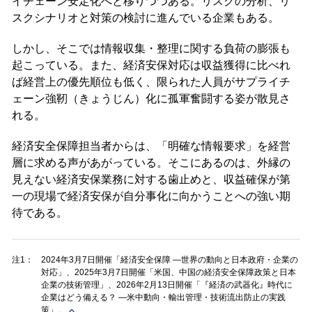
イチェーン安定化へと移りつつある。リスクの分析、リ
スクシナリオと対策の検討に進んでいる企業もある。
しかし、そこでは情報収集・整理に関する負荷の膨張も
起こっている。また、経済安保対応は収益獲得に比べれ
ば経営上の優先順位も低く、限られた人員がサプライチ
ェーン強靭（きょうじん）化に孤軍奮闘する姿が散見さ
れる。
経済安全保障担当者からは、「明確な情報要求」を経営
層に求める声があがっている。そこにあるのは、外縁の
見えない経済安保業務に対する歯止めと、収益確保が第
一の現場で経済安保が自分事化に向かうことへの強い期
待である。
注1：
2024年3月7日開催「経済安全保障 ―世界の動向と日本政府・企業の
対応」、2025年3月7日開催「米国、中国の経済安全保障政策と日本
企業の技術管理」、2026年2月13日開催「『経済の武器化』時代に
企業はどう備える？ ―米中動向・輸出管理・技術流出防止の実践
策」。