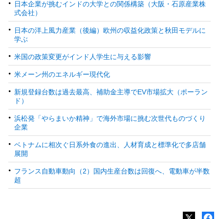
日本企業が挑むインドの大学との関係構築（大阪・石原産業株
式会社）
日本の洋上風力産業（後編）欧州の収益化政策と秋田モデルに
学ぶ
米国の政策変更がインド人学生に与える影響
米メーン州のエネルギー現代化
新規登録台数は過去最高、補助金主導でEV市場拡大（ポーラン
ド）
浜松発「やらまいか精神」で海外市場に挑む次世代ものづくり
企業
ベトナムに相次ぐ日系外食の進出、人材育成と標準化で多店舗
展開
フランス自動車動向（2）国内生産台数は回復へ、電動車が半数
超