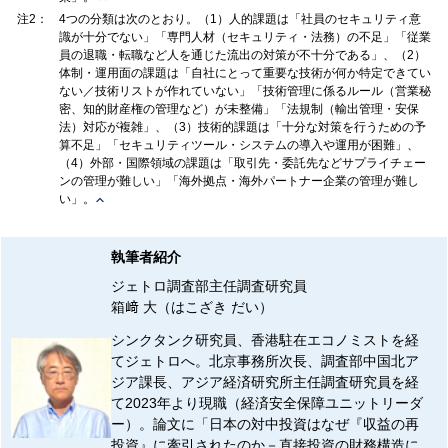
注2：
4つの分類は次のとおり。（1）人的課題は「社員のセキュリティ意
識が十分でない」「専門人材（セキュリティ・法務）の不足」「従業
員の退職・転職など人を通じた流出の対策が不十分である」、（2）
体制・運用面の課題は「自社にとって重要な技術が何か特定できてい
ない／技術リストが作れていない」「技術管理に係るルール（営業秘
密、知的財産権の管理など）が未整備」「法規制（輸出管理・安保
法）対応が複雑」、（3）技術的課題は「十分な対策を行うための予
算不足」「セキュリティツール・システムの導入や運用が困難」、
（4）外部・国際領域の課題は「取引先・委託先などサプライチェー
ンの管理が難しい」「海外拠点・海外パートナー企業の管理が難し
い」。
執筆者紹介
ジェトロ調査部主任調査研究員
箱﨑 大（はこざき だい）
シンクタンク研究員、香港駐在エコノミストを経
てジェトロへ。北京事務所次長、調査部中国北ア
ジア課長、アジア経済研究所主任調査研究員を経
て2023年より現職（経済安全保障ユニットリーダ
ー）。論文に「日本の対中投資はなぜ『収益の再
投資』に牽引されたのか－直接投資の財務構造に