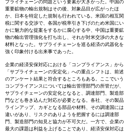
プライチェーンの問題という要素が大きかった。中国の
重要鉱物の輸出規制はその後、対象品目が広がったほ
か、日本を特定した規制も行われている。米国の相互関
税に関する交渉で、各国が税率引き下げのため米国にい
かに魅力的な提案をするかに腐心する中、中国は重要鉱
物の輸出管理強化を打ち出し、それが対米交渉の大きな
材料となった。サプライチェーンを巡る経済の武器化を
強く印象付ける出来事であった。
企業の経済安保対応における「コンプライアンス」から
「サプライチェーンの安定化」への重点シフトは、前述
のアンケート結果と符合するところもある。ここでいう
コンプライアンスについては輸出管理部門の所管だが、
サプライチェーンの安定化となると、調達部門、製造部
門なども巻き込んだ対応が必要となる。各社、その製品
ラインアップ、カギとなる部品や材料、その調達国には
違いがあり、リスクのありようを把握するには調達部
門、製造部門の知見と協力が不可欠だ。一方で、企業の
最大の課題は利益を上げることであり、経済安保対応は