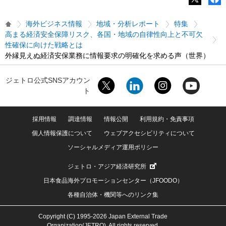
海外ビジネス情報
地域・分析レポート
特集
高まる経済安全保障リスク、各国・地域の自律性向上と不可欠
性確保に向けた戦略とは
外縁見えぬ経済安保業務に情報要求の明確化を求める声（世界）
ジェトロ公式SNSアカウン
ト
採用情報
調達情報
情報公開
利用規約・免責事項
個人情報保護について
ウェブアクセシビリティについて
ソーシャルメディア運用ポリシー
ジェトロ・アジア経済研究所
日本食品海外プロモーションセンター（JFOODO）
各種自治体・機関等へのリンク集
Copyright (C) 1995-2026 Japan External Trade
Organization(JETRO). All rights reserved.