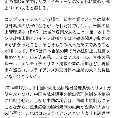
応の進む企業ではサプライチェーンの安定化に関心が高
まりつつあると感じる。
コンプライアンスという場合、日本企業にとっての基本
は外為法の順守になるが、それだけではない。米国の輸
出管理規則（EAR）は域外適用があること、第一次トラ
ンプ政権末期とバイデン政権期では半導体関連規制の改
正が多かったこと、そもそもこみ入った英文であること
が相まって、EARは日本企業の間で外為法以上に注目を
集めてきた。組み込み品、デミニミスルール、直接製品
ルール、エンティティリスト掲載企業の増加など、再輸
出を巡るコンプライアンス対応は日本企業の大きな負担
となってきていた。
2024年12月には中国の両用品目輸出管理条例のリストが
明らかとなり、中国も域外適用の輸出管理体制を本格的
に始動させた。しかし中国の場合は、再輸出規制もさる
ことながら、重要鉱物の輸出規制の動向が企業の大きな
関心事で、これはコンプライアンスというよりも調達サ