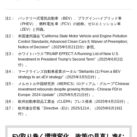
注1：
バッテリー式電気自動車 （BEV）、プラグインハイブリッド車
（PHEV）、燃料電池 車（FCV）の総称。ゼロエミッション車
（ZEV）と同義。
注2：
米国連邦議会 "California State Motor Vehicle and Engine Pollution
Control Standards; Advanced Clean Cars II; Waiver of Preemption;
Notice of Decision"（2025年5月21日付）参照。
注3：
ホワイトハウス“TRUMP EFFECT: A Running List of New U.S.
Investment in President Trump’s Second Term”（2025年6月2日
付）。
注4：
マークラインズ自動車産業ポータル “Stellantis (1) From a BEV
strategy to an xEV strategy”（2025年3月5日付）。
注5：
メルカトル中国研究所（MERICS）/ロディアム・グループ“Chinese
investment rebounds despite growing frictions - Chinese FDI in
Europe: 2024 Update”（2025年5月21日付）。
注6：
欧州自動車部品工業会（CLEPA）プレス発表（2025年4月2日付）。
注7：
欧州連合官報「Directive（EU）2025/1214」（2025年6月19日
付）。
EV取り巻く環境変化、政策の見直し進む