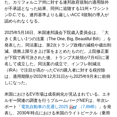
た。カリフォルニア州に対する連邦政府規制の適用除外
が不承認となった結果、同州に追随する11州＋ワシント
ンD.C.でも、連邦基準よりも厳しいACC II規制の導入が
認められなくなる。
2025年5月16日、米国連邦議会下院歳入委員会は、「大
きく美しい1つの法案（The One, Big, Beautiful Bill）」を
発表した。同法案は、第2次トランプ政権の減税や歳出削
減、債務上限引き上げ策をまとめたものだ。上院修正案
が下院で再可決された後、トランプ大統領が7月4日に署
名して成立した。同法案の成立で、インフレ削減法
（IRA）で注目が高かったCVの購入者に対する税控除
は、適用期限が2032年12月31日から2025年9月末に前倒
しになった
。
米国におけるEV市場は成長鈍化が見込まれている。エネ
ルギー関連の調査を行うブルームバーグNEFは、年次レ
ポート「
電気自動車の見通し2025
（7.8MB）
」を発
表し、2030年時点における米国のライトビークル（乗用