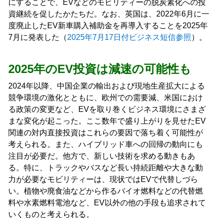
にすることで、EVなどのモビリティーの脱炭素化への投
資継続を促したかたちだ。なお、英国は、2022年6月に一
度廃止したEV新車購入補助金を再導入することを2025年
7月に発表した（
2025年7月17日付ビジネス短信参照
）。
2025年のEV投資は減速の可能性も
2024年以降、中国企業の輸出および現地生産拡大による
競争環境の激化とともに、欧州での需要減、米国におけ
る政策の変更など、EVを取り巻くビジネス環境にさまざ
まな変化が起こった。ここ数年で盛り上がりを見せたEV
関連の対内直接投資はこれらの要因で落ち着く可能性が
考えられる。また、ハイブリッド車への回帰の動向にも
注目が必要だ。他方で、新しい技術を求める動きもあ
る。特に、トラックやバスなど長い持続距離や大きな動
力が必要なモビリティーは、現状ではEVで代替しづら
い。植物や廃食油などから作るバイオ燃料などの代替燃
料や水素燃料電池など、EV以外の他の手段も追求されて
いくものと考えられる。