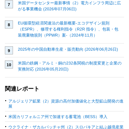
米国データセンター最新事情（2）電力インフラ周辺に広
がる事業機会 (2026年07月06日)
EU循環型経済関連法の最新概要‐エコデザイン規則
（ESPR）、修理する権利指令（R2R 指令）、包装・包
装廃棄物規則（PPWR）案‐（2024年11月）
2025年の中国自動車生産・販売動向 (2026年06月26日)
米国の鉄鋼・アルミ・銅の232条関税の制度変更と企業の
実務対応 (2026年05月20日)
関連レポート
アルジェリア鉱業（2）資源の高付加価値化と大型鉱山開発の進
展
米国カリフォルニア州で加速する蓄電池（BESS）導入
ウクライナ・ザカルパッチャ州（2）スロバキアと結ぶ越境産業