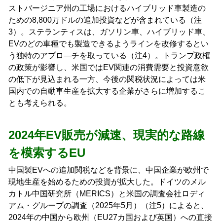
ストバージニア州の工場におけるハイブリッド車製造の
ための8,800万ドルの追加投資などが含まれている（注
3）。ステランティスは、ガソリン車、ハイブリッド車、
EVのどの車種でも製造できるようラインを改修するとい
う独特のアプロ―チを取っている（注4）。トランプ政権
の政策が影響し、米国ではEV関連の消費需要と投資意欲
の低下が見込まれる一方、今後の関税状況によっては米
国内での自動車生産を拡大する企業がさらに増加するこ
とも考えられる。
2024年EV販売が減速、現実的な路線
を模索するEU
中国製EVへの追加関税などを背景に、中国企業が欧州で
現地生産を始めるための投資が拡大した。ドイツのメル
カトル中国研究所（MERICS）と米国の調査会社ロディ
アム・グループの調査（2025年5月）（注5）によると、
2024年の中国から欧州（EU27カ国および英国）への直接