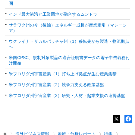
圏
インド最大港湾と工業団地が融合するムンドラ
サラワク州の今（後編）エネルギー成長が産業牽引（マレーシ
ア）
ウクライナ・ザカルパッチャ州（1）移転先から製造・物流拠点
へ
米国CPSC、規制対象製品の適合証明書データの電子申告義務付
け開始
米フロリダ州宇宙産業（1）打ち上げ拠点が生む産業集積
米フロリダ州宇宙産業（2）競争力支える政策基盤
米フロリダ州宇宙産業（3）研究・人材・起業支援の連携基盤
海外ビジネス情報
地域・分析レポート
特集