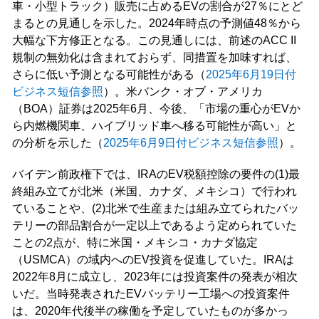
車・小型トラック）販売に占めるEVの割合が27％にとど
まるとの見通しを示した。2024年時点の予測値48％から
大幅な下方修正となる。この見通しには、前述のACC II
規制の無効化は含まれておらず、同措置を加味すれば、
さらに低い予測となる可能性がある（
2025年6月19日付
ビジネス短信参照
）。米バンク・オブ・アメリカ
（BOA）証券は2025年6月、今後、「市場の重心がEVか
ら内燃機関車、ハイブリッド車へ移る可能性が高い」と
の分析を示した（
2025年6月9日付ビジネス短信参照
）。
バイデン前政権下では、IRAのEV税額控除の要件の(1)最
終組み立てが北米（米国、カナダ、メキシコ）で行われ
ていることや、(2)北米で生産または組み立てられたバッ
テリーの部品割合が一定以上であるよう定められていた
ことの2点が、特に米国・メキシコ・カナダ協定
（USMCA）の域内へのEV投資を促進していた。IRAは
2022年8月に成立し、2023年には投資案件の発表が相次
いだ。当時発表されたEVバッテリー工場への投資案件
は、2020年代後半の稼働を予定していたものが多かっ