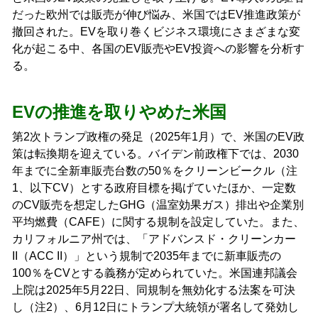
だった欧州では販売が伸び悩み、米国ではEV推進政策が
撤回された。EVを取り巻くビジネス環境にさまざまな変
化が起こる中、各国のEV販売やEV投資への影響を分析す
る。
EVの推進を取りやめた米国
第2次トランプ政権の発足（2025年1月）で、米国のEV政
策は転換期を迎えている。バイデン前政権下では、2030
年までに全新車販売台数の50％をクリーンビークル（注
1、以下CV）とする政府目標を掲げていたほか、一定数
のCV販売を想定したGHG（温室効果ガス）排出や企業別
平均燃費（CAFE）に関する規制を設定していた。また、
カリフォルニア州では、「アドバンスド・クリーンカー
II（ACC II）」という規制で2035年までに新車販売の
100％をCVとする義務が定められていた。米国連邦議会
上院は2025年5月22日、同規制を無効化する法案を可決
し（注2）、6月12日にトランプ大統領が署名して発効し