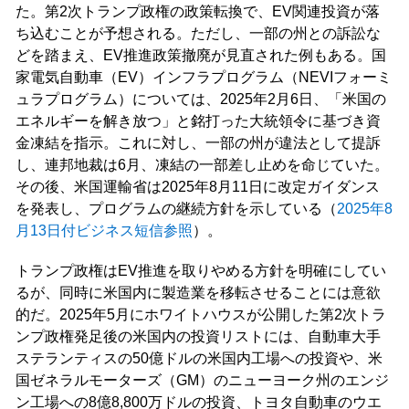
た。第2次トランプ政権の政策転換で、EV関連投資が落
ち込むことが予想される。ただし、一部の州との訴訟な
どを踏まえ、EV推進政策撤廃が見直された例もある。国
家電気自動車（EV）インフラプログラム（NEVIフォーミ
ュラプログラム）については、2025年2月6日、「米国の
エネルギーを解き放つ」と銘打った大統領令に基づき資
金凍結を指示。これに対し、一部の州が違法として提訴
し、連邦地裁は6月、凍結の一部差し止めを命じていた。
その後、米国運輸省は2025年8月11日に改定ガイダンス
を発表し、プログラムの継続方針を示している（
2025年8
月13日付ビジネス短信参照
）。
トランプ政権はEV推進を取りやめる方針を明確にしてい
るが、同時に米国内に製造業を移転させることには意欲
的だ。2025年5月にホワイトハウスが公開した第2次トラ
ンプ政権発足後の米国内の投資リストには、自動車大手
ステランティスの50億ドルの米国内工場への投資や、米
国ゼネラルモーターズ（GM）のニューヨーク州のエンジ
ン工場への8億8,800万ドルの投資、トヨタ自動車のウエ