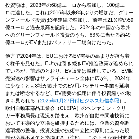
投資額は、2023年の68億ユーロから増加し、100億ユー
ロに達した。これは2016年以来8年ぶりの増加だ。グリー
ンフィールド投資は3年連続で増加し、前年比21％増の59
億ユーロと過去最高を記録した。2024年の中国から欧州
へのグリーンフィールド投資のうち、83％に当たる約49
億ユーロがEVまたはバッテリー工場向けだった。
他方で2024年は、EUにおけるEV需要の高まりが落ち着
く様子を見せた。EUでは引き続きEV推進政策が進められ
ているが、前述のとおり、EV販売は減速している。EV販
売減速の影響はサプライチェーン全体に広がり、2024年
に少なくとも8社が欧州でのEV用バッテリー事業を延期
または断念するなど、EV需要の低迷に伴う投資縮小の動
きも見られる（
2025年1月27日付ビジネス短信参照
）。
欧州自動車部品工業会（CLEPA）のベンヤミン・クリー
ガー事務局長は現況を踏まえ、欧州が自動車関連技術に
おいて主導的な立場を維持するためには、企業の資金調
達環境の整備、投資支援や技術中立性の原則に立った規
制が必要不可欠と指摘する（注6）。このような欧州市場