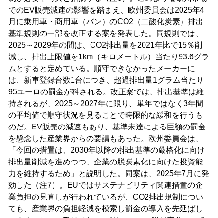
でのEV販売減速の影響を踏まえ、欧州委員会は2025年4
月に乗用車・商用車（バン）のCO2（二酸化炭素）排出
基準規則の一部を改正する案を発表した。同規則では、
2025～2029年の間は、CO2排出量を2021年比で15％削
減し、排出上限値を1km（キロメートル）当たり93.6グラ
ムとすると定めている。順守できなかったメーカーに
は、新車登録台数1台につき、超過排出量1グラム当たり
95ユーロの罰金が科される。改正案では、排出基準は維
持されるが、2025～2027年に限り、単年ではなく3年間
の平均値で順守状況を見ることで時限的な緩和を行うも
のだ。EV販売の減速もあり、基準未達による巨額の罰金
を懸念した産業界からの要請もあった。欧州委員会は、
「今回の措置は、2030年以降の排出基準の厳格化に向け
排出量削減を進めつつ、企業の脱炭素化に向けた投資能
力を維持するため」と説明した。同案は、2025年7月に発
効した（注7）。EUではサステナビリティ関連措置の企
業負担の見直しが行われているが、CO2排出規制につい
ても、産業界の負担軽減を模索し罰金の導入を先延ばし