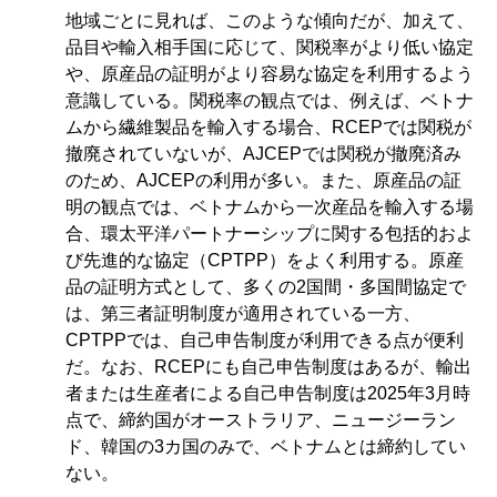
地域ごとに見れば、このような傾向だが、加えて、
品目や輸入相手国に応じて、関税率がより低い協定
や、原産品の証明がより容易な協定を利用するよう
意識している。関税率の観点では、例えば、ベトナ
ムから繊維製品を輸入する場合、RCEPでは関税が
撤廃されていないが、AJCEPでは関税が撤廃済み
のため、AJCEPの利用が多い。また、原産品の証
明の観点では、ベトナムから一次産品を輸入する場
合、環太平洋パートナーシップに関する包括的およ
び先進的な協定（CPTPP）をよく利用する。原産
品の証明方式として、多くの2国間・多国間協定で
は、第三者証明制度が適用されている一方、
CPTPPでは、自己申告制度が利用できる点が便利
だ。なお、RCEPにも自己申告制度はあるが、輸出
者または生産者による自己申告制度は2025年3月時
点で、締約国がオーストラリア、ニュージーラン
ド、韓国の3カ国のみで、ベトナムとは締約してい
ない。