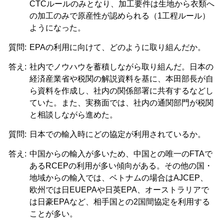
CTCルールのみとなり、加工要件は生地から衣類へ
の加工のみで原産性が認められる（1工程ルール）
ようになった。
質問:
EPAの利用に向けて、どのように取り組んだか。
答え:
社内でノウハウを蓄積しながら取り組んだ。日本の
経済産業省や税関の解説資料を基に、本田部長が自
ら資料を作成し、社内の関係部署に共有するなどし
ていた。また、実務面では、社内の通関部門が税関
と相談しながら進めた。
質問:
日本での輸入時にどの協定が利用されているか。
答え:
中国からの輸入が多いため、中国との唯一のFTAで
あるRCEPの利用が多い傾向がある。その他の国・
地域からの輸入では、ベトナムの場合はAJCEP、
欧州では日EUEPAや日英EPA、オーストラリアで
は日豪EPAなど、相手国との2国間協定を利用する
ことが多い。