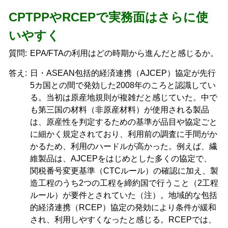
CPTPPやRCEPで実務面はさらに使
いやすく
質問:
EPA/FTAの利用はどの時期から進んだと感じるか。
答え:
日・ASEAN包括的経済連携（AJCEP）協定が先行
5カ国との間で発効した2008年のころと認識してい
る。当初は原産地規則が複雑だと感じていた。中で
も第三国の材料（非原産材料）が使用される製品
は、原産性を判定するための基準が品目や協定ごと
に細かく規定されており、利用前の調査に手間がか
かるため、利用のハードルが高かった。例えば、繊
維製品は、AJCEPをはじめとした多くの協定で、
関税番号変更基準（CTCルール）の確認に加え、製
造工程のうち2つの工程を締約国で行うこと（2工程
ルール）が要件とされていた（注）。地域的な包括
的経済連携（RCEP）協定の発効により条件が緩和
され、利用しやすくなったと感じる。RCEPでは、