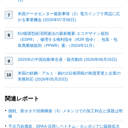
米国データセンター最新事情（2）電力インフラ周辺に広
がる事業機会 (2026年07月06日)
EU循環型経済関連法の最新概要‐エコデザイン規則
（ESPR）、修理する権利指令（R2R 指令）、包装・包
装廃棄物規則（PPWR）案‐（2024年11月）
2025年の中国自動車生産・販売動向 (2026年06月26日)
米国の鉄鋼・アルミ・銅の232条関税の制度変更と企業の
実務対応 (2026年05月20日)
関連レポート
挑戦、新ホタテ回廊構築（3）メキシコでの加工利点と課題は明
確
千古乃岩酒造、EPAを活用しベトナム・カンボジアに販路拡大