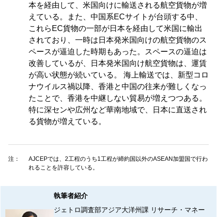
本を経由して、米国向けに輸送される航空貨物が増
えている。また、中国系ECサイトが台頭する中、
これらEC貨物の一部が日本を経由して米国に輸出
されており、一時は日本発米国向けの航空貨物のス
ペースが逼迫した時期もあった。スペースの逼迫は
改善しているが、日本発米国向け航空貨物は、運賃
が高い状態が続いている。 海上輸送では、新型コロ
ナウイルス禍以降、香港と中国の往来が難しくなっ
たことで、香港を中継しない貿易が増えつつある。
特に深センや広州など華南地域で、日本に直送され
る貨物が増えている。
注：
AJCEPでは、2工程のうち1工程が締約国以外のASEAN加盟国で行わ
れることを許容している。
執筆者紹介
ジェトロ調査部アジア大洋州課 リサーチ・マネー