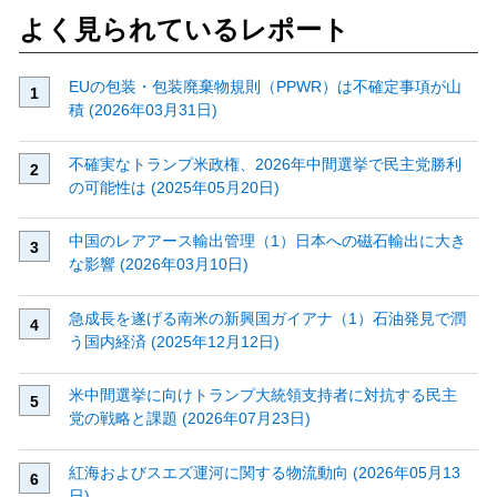
よく見られているレポート
EUの包装・包装廃棄物規則（PPWR）は不確定事項が山
積 (2026年03月31日)
不確実なトランプ米政権、2026年中間選挙で民主党勝利
の可能性は (2025年05月20日)
中国のレアアース輸出管理（1）日本への磁石輸出に大き
な影響 (2026年03月10日)
急成長を遂げる南米の新興国ガイアナ（1）石油発見で潤
う国内経済 (2025年12月12日)
米中間選挙に向けトランプ大統領支持者に対抗する民主
党の戦略と課題 (2026年07月23日)
紅海およびスエズ運河に関する物流動向 (2026年05月13
日)