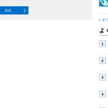
送信
全
よ