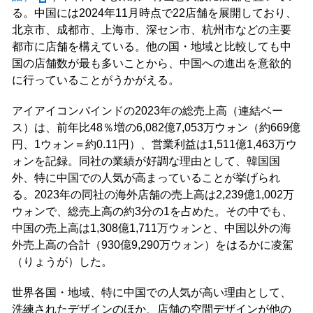
る。中国には2024年11月時点で22店舗を展開しており、
北京市、成都市、上海市、深セン市、杭州市などの主要
都市に店舗を構えている。他の国・地域と比較しても中
国の店舗数が最も多いことから、中国への進出を意欲的
に行っていることがうかがえる。
アイアイコンバインドの2023年の総売上高（連結ベー
ス）は、前年比48％増の6,082億7,053万ウォン（約669億
円、1ウォン＝約0.11円）、営業利益は1,511億1,463万ウ
ォンを記録。同社の業績が好調な理由として、韓国国
外、特に中国での人気が高まっていることが挙げられ
る。2023年の同社の海外店舗の売上高は2,239億1,002万
ウォンで、総売上高の約3分の1を占めた。その中でも、
中国の売上高は1,308億1,711万ウォンと、中国以外の海
外売上高の合計（930億9,290万ウォン）をはるかに凌駕
（りょうが）した。
世界各国・地域、特に中国での人気が高い理由として、
洗練されたデザインのほか、店舗の空間デザインが他の