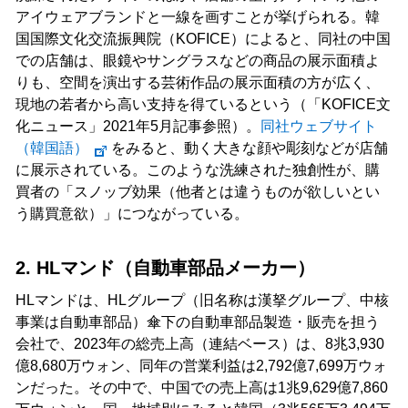
アイウェアブランドと一線を画すことが挙げられる。韓
国国際文化交流振興院（KOFICE）によると、同社の中国
での店舗は、眼鏡やサングラスなどの商品の展示面積よ
りも、空間を演出する芸術作品の展示面積の方が広く、
現地の若者から高い支持を得ているという（「KOFICE文
化ニュース」2021年5月記事参照）。
同社ウェブサイト
（韓国語）
をみると、動く大きな顔や彫刻などが店舗
に展示されている。このような洗練された独創性が、購
買者の「スノッブ効果（他者とは違うものが欲しいとい
う購買意欲）」につながっている。
2. HLマンド（自動車部品メーカー）
HLマンドは、HLグループ（旧名称は漢拏グループ、中核
事業は自動車部品）傘下の自動車部品製造・販売を担う
会社で、2023年の総売上高（連結ベース）は、8兆3,930
億8,680万ウォン、同年の営業利益は2,792億7,699万ウォ
ンだった。その中で、中国での売上高は1兆9,629億7,860