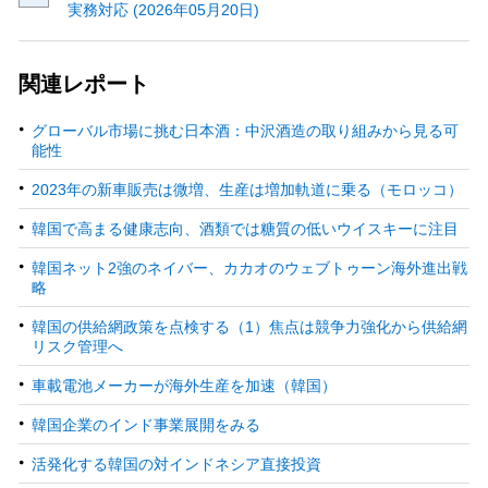
実務対応 (2026年05月20日)
関連レポート
グローバル市場に挑む日本酒：中沢酒造の取り組みから見る可
能性
2023年の新車販売は微増、生産は増加軌道に乗る（モロッコ）
韓国で高まる健康志向、酒類では糖質の低いウイスキーに注目
韓国ネット2強のネイバー、カカオのウェブトゥーン海外進出戦
略
韓国の供給網政策を点検する（1）焦点は競争力強化から供給網
リスク管理へ
車載電池メーカーが海外生産を加速（韓国）
韓国企業のインド事業展開をみる
活発化する韓国の対インドネシア直接投資