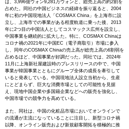
は、3,996億ウォン9,281万ウォンと、総売上高の約2割を
占めた。同社の中国ビジネスの経緯を振り返ると、2004
年に初の中国現地法人「COSMAX China」を上海市に設
立し、上海市での事業がある程度軌道に乗った後、2013
年に2つ目の中国法人としてコスマックス広州を設立し、
中国事業を継続的に拡大した。特に、COSMAX Chinaは
コロナ禍の2021年に中国EC（電子商取引）市場に参入
し、同年のCOSMAX Chinaの売上高が総売上高の6割弱を
占めるほど、中国事業が好調だった。同社では、2024年
11月に上海新社屋建設時のプレスリリースの中で、中国
事業が韓国事業とともにグループ全体の成長を牽引して
いると発表している。中国現地法人設立当初から、生産
にとどまらず、巨大な消費市場としての可能性を見据
え、現地中国企業や多国籍企業などへの販売を強化し、
中国市場での競争力を高めている。
また、同社は、中国の化粧品市場においてオンラインで
の流通が主流になっていることに注目し、新型コロナ禍
以降、オンライン販売および新規顧客開拓を積極的に推