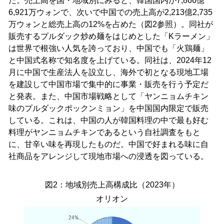
た。売上高を国・地域別にみると、韓国国内が7,866億
6,921万ウォンで、次いで中国での売上高が2,213億2,735
万ウォンと総売上高の12%を占めた（図2参照）。同社が
販売するプルダック炒め麺をはじめとした「Kラーメン」
は世界で根強い人気を誇っており、中国でも「火鶏麺」
と中国式名称で知名度を上げている。同社は、2024年12
月に中国で生産法人を設立し、海外で初となる現地工場
を建設して中国市場で集中的に事業・販売を行う予定だ
と発表。また、中国市場戦略として「ヤンニョムチキン
味のプルダックポックンミョン」を中国国内限定で販売
している。これは、中国の人が韓国料理の中で最も好む
料理がヤンニョムチキンであるという自社調査をもと
に、甘辛い味を再現したものだ。中国で好まれる味に自
社商品をアレンジして現地市場への浸透を図っている。
図2：地域別売上高構成比（2023年）
オリオン