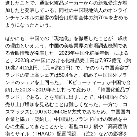
進したことで、通販化粧品メーカーからの新規受注が増
加したと発表している。同社の中国現地法人のオンライ
ンチャンネルの顧客の割合は顧客全体の約70％を占める
ようになったという。
ほかにも、中国での「現地化」を徹底したことが、成功
の理由といえよう。中国の美容業界の市場調査機関であ
る青眼情報が発表した「2023年中国化粧品年鑑」による
と、2023年の中国における化粧品売上高は7,972億元（約
16兆7,412億円、1元＝約21円）で、そのうち中国美容ブ
ランドの売上高シェアは50.4％と、初めて中国国外ブラ
ンドのシェアを上回った。「Kビューティー」が中国で台
頭した2013～2019年とは打って変わり、「韓国化粧品ブ
ランド」であることを前面に出すことで、中国国内での
売り上げ増加を見込むことは難しくなった。一方で、コ
スマックスは100％ODM-OEM方式であるため、中国国内
企業と協力・契約し、中国現地ブランド向けの製品を中
心に生産してきたことから、新型コロナ禍や「高高度防
衛ミサイル（THAAD）配置問題」（注2）などの影響を