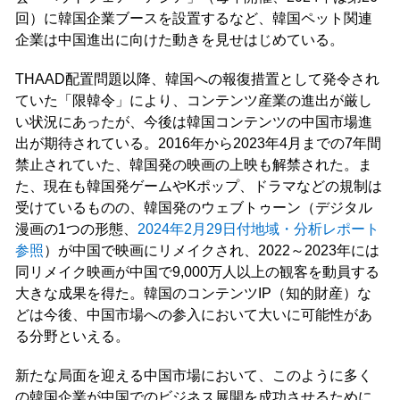
回）に韓国企業ブースを設置するなど、韓国ペット関連
企業は中国進出に向けた動きを見せはじめている。
THAAD配置問題以降、韓国への報復措置として発令され
ていた「限韓令」により、コンテンツ産業の進出が厳し
い状況にあったが、今後は韓国コンテンツの中国市場進
出が期待されている。2016年から2023年4月までの7年間
禁止されていた、韓国発の映画の上映も解禁された。ま
た、現在も韓国発ゲームやKポップ、ドラマなどの規制は
受けているものの、韓国発のウェブトゥーン（デジタル
漫画の1つの形態、
2024年2月29日付地域・分析レポート
参照
）が中国で映画にリメイクされ、2022～2023年には
同リメイク映画が中国で9,000万人以上の観客を動員する
大きな成果を得た。韓国のコンテンツIP（知的財産）な
どは今後、中国市場への参入において大いに可能性があ
る分野といえる。
新たな局面を迎える中国市場において、このように多く
の韓国企業が中国でのビジネス展開を成功させるために