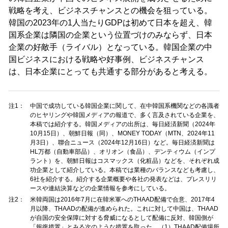
戦略を考え、ビジネスチャンスとの機会を狙っている。
韓国の2023年の1人当たりGDPは初めて日本を超え、韓
国系企業は隣国の企業という位置づけのみならず、日本
企業の好敵手（ライバル）となっている。韓国企業の中
国ビジネスにおける戦略や好事例、ビジネスチャンス
は、日本企業にとっても共通する部分があると考える。
注1：
中国で成功している韓国企業に関して、在中韓国系機関などの各識者
のヒヤリングや韓国メディアの報道で、多く言及されている企業を、
本稿では紹介する。韓国メディアの出所は、毎日経済新聞（2024年
10月15日）、朝鮮日報（同）、MONEY TODAY（MTN、2024年11
月3日）、聯合ニュース（2024年12月16日）など。毎日経済新聞は
HL万都（自動車部品）、オリオン（食品）、デンティウム（インプ
ラント）を、朝鮮日報はコスマックス（化粧品）などを、それぞれ成
功企業として紹介している。本稿では業種のバランスなども考慮し、
6社を紹介する。紹介する企業概要や各社の発表などは、プレスリリ
ースや連結決算などの企業情報を参考にしている。
注2：
米韓両国は2016年7月に在韓米軍へのTHAAD配備で合意、2017年4
月以降、THAADの配備が進められた。これに対して中国は、THAAD
が自国の安全保障に対する脅威になるとして配備に反対、韓国側が
「報復措置」とみる次のような措置を取った。（1）THAAD配備場所