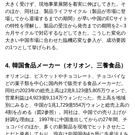
大きく受けず、現地事業展開を着実に伸ばしてきた。そ
のほか、同社は、製品ライフサイクル（製品が市場に登
場してから退場するまでの期間）が早い中国のECサイト
の特性を理解し、製品の受注から発売までの期間を2～3
カ月サイクルで対応するなどしてきた。こうした変化の
大きい中国市場に合わせた臨機応変な参入が、成功要因
の1つとして挙げられる。
4. 韓国食品メーカー（オリオン、三養食品）
オリオンは、ビスケットやチョコレート、チョコパイな
どの菓子類を中心に国内外で販売する食品メーカーだ。
同社の2023年の総売上高は2兆9,123億5,805万ウォンで、
営業利益は4,923億9,114万ウォンだった。売上高を地域
別にみると、中国が1兆1,729億554万ウォンと総売上高の
4割を占める（図2参照）。同社は、中国での売り上げが
好調な理由は、1997年に中国進出してからの27年間、チ
ョコパイのほか、多くの新製品を現地でヒットさせたこ
とだと発表しており、現在は中国国内4カ所に生産法人を