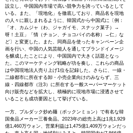
設立し、中国国内市場で高い競争力を誇っているとして
いる。また、「現地化」を徹底しており、商品名を現地
の人々に親しまれるように、韓国式から中国式に〔例：
「オ、カムジャ（わ、ジャガイモ、スナック菓子）→
呀！土豆」「情（チョン、チョコパイの名称）→仁」な
ど〕と変更した。また、同商品を使ったキャンペーン企
画を行い、中国の人気芸能人を通してブランドイメージ
を醸成したことにより、中国国内で大きく話題となっ
た。このマーケティング戦略が功を奏し、これらの商品
は中国現地法人売り上げ1位を記録した。さらに、一線・
二線都市に所在する卸・小売企業向けのみならず、三
線・四線都市（注3）に所在する一般スーパーマーケット
向け販売などを拡大し、積極的に現地市場に浸透させて
いることも成功要因として挙げている。
一方、プルダック炒め麺（ポックンミョン）で有名な韓
国食品メーカー三養食品。2023年の総売上高は1兆1,929
億1,460万ウォン、営業利益は1,475億1,409万ウォンだっ