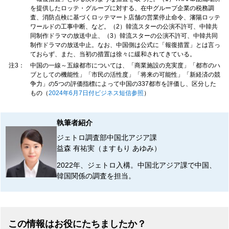
を提供したロッテ・グループに対する、在中グループ企業の税務調
査、消防点検に基づくロッテマート店舗の営業停止命令、瀋陽ロッテ
ワールドの工事中断、など。（2）韓流スターの公演不許可、中韓共
同制作ドラマの放送中止、（3）韓流スターの公演不許可、中韓共同
制作ドラマの放送中止。なお、中国側は公式に「報復措置」とは言っ
ておらず、また、当初の措置は徐々に緩和されてきている。
注3：
中国の一線～五線都市については、「商業施設の充実度」「都市のハ
ブとしての機能性」「市民の活性度」「将来の可能性」「新経済の競
争力」の5つの評価指標によって中国の337都市を評価し、区分した
もの（
2024年6月7日付ビジネス短信参照
）
執筆者紹介
ジェトロ調査部中国北アジア課
益森 有祐実（ますもり あゆみ）
2022年、ジェトロ入構。中国北アジア課で中国、
韓国関係の調査を担当。
この情報はお役にたちましたか？