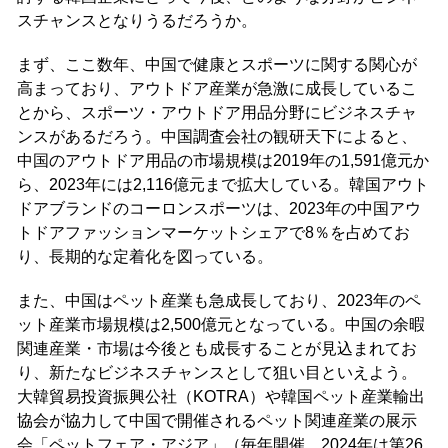
スチャンスとなりうるだろうか。
まず、ここ数年、中国で健康とスポーツに関する関心が
高まっており、アウトドア産業が急激に成長しているこ
とから、スポーツ・アウトドア用品分野にビジネスチャ
ンスがあるだろう。中国調査会社の観研天下によると、
中国のアウトドア用品の市場規模は2019年の1,591億元か
ら、2023年には2,116億元まで拡大している。韓国アウト
ドアブランドのコーロンスポーツは、2023年の中国アウ
トドアファッションマーケットシェアで8％を占めてお
り、長期的な定着化を図っている。
また、中国はペット産業も急成長しており、2023年のペ
ット産業市場規模は2,500億元となっている。中国の余暇
関連産業・市場は今後とも成長することが見込まれてお
り、新たなビジネスチャンスとして狙い目といえよう。
大韓貿易投資振興公社（KOTRA）や韓国ペット産業輸出
協会が協力して中国で開催されるペット関連産業の展示
会「ペットフェア・アジア」（毎年開催、2024年は第26