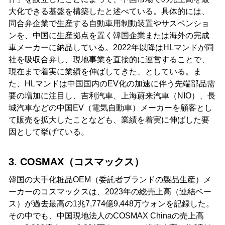
大化できる基盤を構築したと述べている。具体的には、
同合弁企業で生産する自動車用制動装置やサスペンショ
ンを、中国に生産拠点を置く韓国企業または海外の完成
車メーカーに納品している。2022年以降はHLマンドが同
社を吸収合弁し、現地事業を直接的に運営することで、
現在まで着実に業績を伸ばしてきた、としている。ま
た、HLマンドは中国国内のEV化の加速に伴う先端部品需
要の増加に注目し、吉利汽車、上海蔚来汽車（NIO）、長
城汽車などの中国EV（電気自動車）メーカーを顧客とし
て販売を拡大したことなども、業績を着実に伸ばした要
因として挙げている。
3. COSMAX（コスマックス）
韓国の大手化粧品OEM（委託者ブランドの製品生産）メ
ーカーのコスマックスは、2023年の総売上高（連結ベー
ス）が過去最高の1兆7,774億9,448万ウォンを記録した。
その中でも、中国現地法人のCOSMAX Chinaの売上高