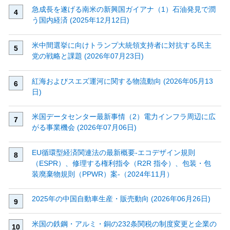
急成長を遂げる南米の新興国ガイアナ（1）石油発見で潤
う国内経済 (2025年12月12日)
米中間選挙に向けトランプ大統領支持者に対抗する民主
党の戦略と課題 (2026年07月23日)
紅海およびスエズ運河に関する物流動向 (2026年05月13
日)
米国データセンター最新事情（2）電力インフラ周辺に広
がる事業機会 (2026年07月06日)
EU循環型経済関連法の最新概要‐エコデザイン規則
（ESPR）、修理する権利指令（R2R 指令）、包装・包
装廃棄物規則（PPWR）案‐（2024年11月）
2025年の中国自動車生産・販売動向 (2026年06月26日)
米国の鉄鋼・アルミ・銅の232条関税の制度変更と企業の