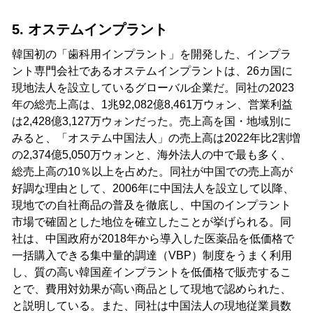
5. オステムインプラント
韓国初の「歯科用インプラント」を開発した、インプラ
ント専門会社であるオステムインプラントは、26カ国に
現地法人を設立しているグローバル企業だ。同社の2023
年の総売上高は、1兆92,082億8,461万ウォン、営業利益
は2,428億3,127万ウォンだった。売上高を国・地域別に
みると、「オステム中国法人」の売上高は2022年比2割増
の2,374億5,050万ウォンと、海外法人の中で最も多く、
総売上高の10％以上を占めた。同社が中国での売上高が
好調な理由として、2006年に中国法人を設立して以降、
現地での自社商品の普及を徹底し、中国のインプラント
市場で確固とした地位を確立したことが挙げられる。同
社は、中国政府が2018年から導入した医薬品を低価格で
一括購入できる集中量的調達（VBP）制度をうまく利用
し、質の高い韓国産インプラントを低価格で販売するこ
とで、費用対効果が高い商品として現地で認められた、
と説明している。また、同社は中国法人の現地従業員数