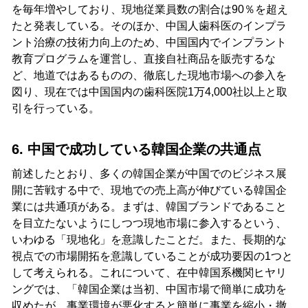
を毎年増やしており、現地従業員数の割合は90％を超え
たと発表している。そのほか、中国人歯科医のインプラ
ント治療の技術力向上のため、中国国内でインプラント
教育プログラムを運営し、直接自社商品を販売するな
ど、地道ではあるものの、徹底した現地市場への参入を
図り、現在では中国国内の歯科医院1万4,000社以上と取
引を行っている。
6. 中国で成功している韓国企業の共通点
前述したとおり、多くの韓国企業が中国でのビジネス展
開に苦戦する中で、現地での売上高が伸びている韓国企
業には共通項がある。まずは、韓国ブランドであること
を目立たないようにしつつ現地市場に参入するという、
いわゆる「現地化」を意識したことだ。また、長期的な
視点での市場開拓を意識していることが成功要因の1つと
して考えられる。これについて、在中韓国系機関ヒヤリ
ングでは、「韓国企業は当初、中国市場で簡単に成功を
収めたが、事業環境が悪化すると簡単に事業を縮小・撤