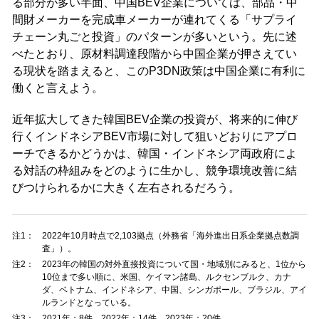
る部分が多い半面、中国BEV企業については、部品・中
間財メーカーを完成車メーカーが連れてくる「サプライ
チェーン丸ごと投資」のパターンが多いという。先に述
べたとおり、原材料調達段階から中国企業が押さえてい
る現状を踏まえると、このP3DN政策は中国企業に有利に
働くと言えよう。
近年拡大してきた韓国BEV企業の投資が、将来的に伸び
行くインドネシアBEV市場に対して狙いどおりにアプロ
ーチできるかどうかは、韓国・インドネシア両政府によ
る対話の枠組みをどのように生かし、競争環境改善に結
びつけられるかに大きく左右されるだろう。
注1：
2022年10月時点で2,103拠点（外務省「海外進出日系企業拠点数調
査」）。
注2：
2023年の韓国の対外直接投資について国・地域別にみると、1位から
10位まで多い順に、米国、ケイマン諸島、ルクセンブルク、カナ
ダ、ベトナム、インドネシア、中国、シンガポール、ブラジル、アイ
ルランドとなっている。
注3：
2021年：8件、2022年：14件、2023年：20件