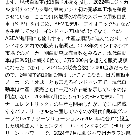
まず、現代自動車は15億ドル超を投じ、2022年にジャカ
ルタ郊外のブカシ県で東南アジア初の完成車工場を稼働
させている。ここでは内燃系の小型のスポーツ用多目的
車（SUV）をはじめ、BEVモデル「アイオニック5」など
も生産しており、インドネシア国内だけでなく、他の
ASEAN諸国にも輸出する。生産は順調に進んでおり、イ
ンドネシア内での販売も順調だ。2023年のインドネシア
市場でのメーカー別自動車販売台数をみると、現代自動
車は日系5社に続く6位で、3万5,000台を超える販売規模
になった（注6）。2021年の販売台数は3,000台超だった
ので、2年間で約10倍に伸ばしたことになる。日系自動車
メーカーの「牙城」とも言えるインドネシアで、現代自
動車は生産・販売ともに一定の存在感を示しているのは
間違いない。2024年7月にはもう1つのBEVモデル「コ
ナ・エレクトリック」の生産を開始したが、そこに搭載
するバッテリーセルを生産しているのが現代自動車グル
ープとLGエナジーソリューションが2021年に合弁で設立
した現地法人「ヒュンダイ・LG・インドネシア（HLI）グ
リーン・パワー」で、2024年7月に西ジャワ州カラワン県