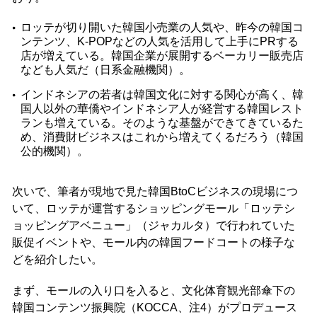
ロッテが切り開いた韓国小売業の人気や、昨今の韓国コ
ンテンツ、K-POPなどの人気を活用して上手にPRする
店が増えている。韓国企業が展開するベーカリー販売店
なども人気だ（日系金融機関）。
インドネシアの若者は韓国文化に対する関心が高く、韓
国人以外の華僑やインドネシア人が経営する韓国レスト
ランも増えている。そのような基盤ができてきているた
め、消費財ビジネスはこれから増えてくるだろう（韓国
公的機関）。
次いで、筆者が現地で見た韓国BtoCビジネスの現場につ
いて、ロッテが運営するショッピングモール「ロッテシ
ョッピングアベニュー」（ジャカルタ）で行われていた
販促イベントや、モール内の韓国フードコートの様子な
どを紹介したい。
まず、モールの入り口を入ると、文化体育観光部傘下の
韓国コンテンツ振興院（KOCCA、注4）がプロデュース