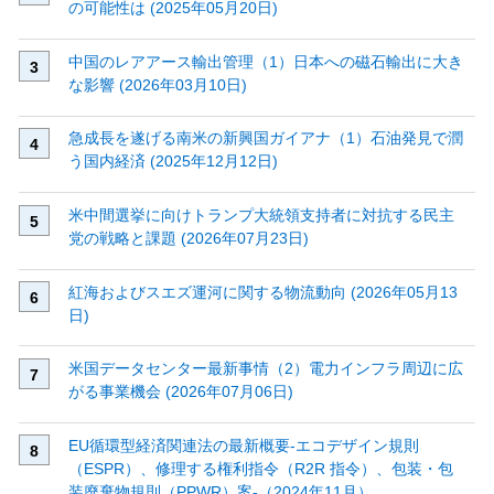
の可能性は (2025年05月20日)
中国のレアアース輸出管理（1）日本への磁石輸出に大き
な影響 (2026年03月10日)
急成長を遂げる南米の新興国ガイアナ（1）石油発見で潤
う国内経済 (2025年12月12日)
米中間選挙に向けトランプ大統領支持者に対抗する民主
党の戦略と課題 (2026年07月23日)
紅海およびスエズ運河に関する物流動向 (2026年05月13
日)
米国データセンター最新事情（2）電力インフラ周辺に広
がる事業機会 (2026年07月06日)
EU循環型経済関連法の最新概要‐エコデザイン規則
（ESPR）、修理する権利指令（R2R 指令）、包装・包
装廃棄物規則（PPWR）案‐（2024年11月）