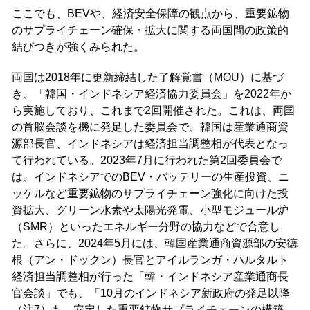
ここでも、BEVや、経済安全保障の観点から、重要鉱物
のサプライチェーン確保・拡大に関する両国間の政策的
結びつきが強くみられた。
両国は2018年に更新締結した了解覚書（MOU）に基づ
き、「韓国・インドネシア経済協力委員会」を2022年か
ら実施しており、これまで2回開催された。これは、両国
の首脳会談を機に発足した委員会で、韓国は産業通商資
源部長官、インドネシアは経済担当調整相が代表となっ
て行われている。2023年7月に行われた第2回委員会で
は、インドネシアでのBEV・バッテリーの生産投資、ニ
ッケルなど重要鉱物のサプライチェーン強化に向けた投
資拡大、グリーン水素や太陽光発電、小型モジュール炉
（SMR）といったエネルギー分野の協力などで合意し
た。さらに、2024年5月には、韓国産業通商資源部の安徳
根（アン・ドックン）長官とアイルランガ・ハルタルト
経済担当調整相が行った「韓・インドネシア産業通商長
官会談」でも、「10月のインドネシア新政府の発足以降
（注7）も、安定した重要鉱物サプライチェーンの構築、