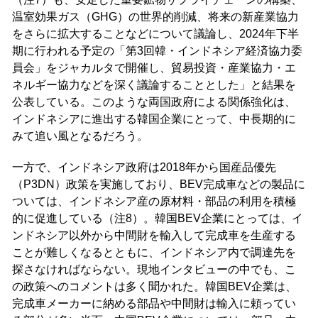
温室効果ガス（GHG）の世界的削減、将来の新産業協力
をさらに拡大することなどについて議論し、2024年下半
期に行われる予定の「第3回韓・インドネシア経済協力委
員会」をジャカルタで開催し、貿易投資・産業協力・エ
ネルギー協力などを深く議論することとした」と結果を
公表している。このような両国政府による関係強化は、
インドネシアに進出する韓国企業にとって、中長期的に
みて追い風となるだろう。
一方で、インドネシア政府は2018年から国産品優先
（P3DN）政策を実施しており、BEV完成車などの製品に
ついては、インドネシア産の原材料・部品の利用を積極
的に促進している（注8）。韓国BEV企業にとっては、イ
ンドネシア以外から中間財を輸入して完成車を生産する
ことが難しくなるとともに、インドネシア内で調達先を
探さなければならない。現地インタビューの中でも、こ
の政策へのコメントは多く聞かれた。韓国BEV企業は、
完成車メーカーに納める部品や中間財は輸入に頼ってい