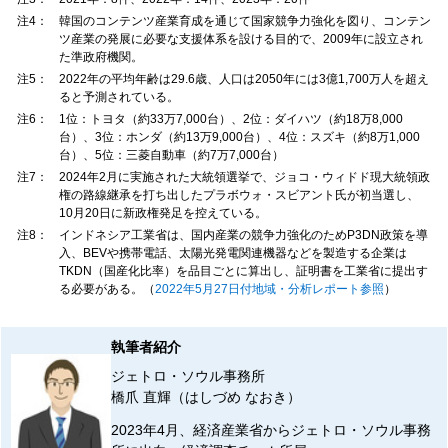
注4：
韓国のコンテンツ産業育成を通じて国家競争力強化を図り、コンテン
ツ産業の発展に必要な支援体系を設ける目的で、2009年に設立され
た準政府機関。
注5：
2022年の平均年齢は29.6歳、人口は2050年には3億1,700万人を超え
ると予測されている。
注6：
1位：トヨタ（約33万7,000台）、2位：ダイハツ（約18万8,000
台）、3位：ホンダ（約13万9,000台）、4位：スズキ（約8万1,000
台）、5位：三菱自動車（約7万7,000台）
注7：
2024年2月に実施された大統領選挙で、ジョコ・ウィドド現大統領政
権の路線継承を打ち出したプラボウォ・スビアント氏が初当選し、
10月20日に新政権発足を控えている。
注8：
インドネシア工業省は、国内産業の競争力強化のためP3DN政策を導
入、BEVや携帯電話、太陽光発電関連機器などを製造する企業は
TKDN（国産化比率）を品目ごとに算出し、証明書を工業省に提出す
る必要がある。（
2022年5月27日付地域・分析レポート参照
）
執筆者紹介
ジェトロ・ソウル事務所
橋爪 直輝（はしづめ なおき）
2023年4月、経済産業省からジェトロ・ソウル事務