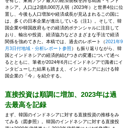
を有し、東南アジア最大の経済規模を誇る島国・インド
ネシア。人口は2億8,000万人弱（2023年）と世界4位に位
置し、今後も人口増加や経済成長が見込まれるこの国に
は、多くの日本企業が進出している（注1）。そして、韓
国企業や韓国政府もその経済的ポテンシャルに注目して
おり、輸出や投資、経済協力などさまざまな手法で経済
関係を強めてきた。本稿では、過去のレポート（
2021年9
月3日付地域・分析レポート参照
）も振り返りながら、韓
国とインドネシアの経済的結びつきの変遷について述べ
るとともに、筆者が2024年6月にインドネシアで識者にイ
ンタビューした結果も踏まえ、インドネシアにおける韓
国企業の「今」を紹介する。
直接投資は順調に増加、2023年は過
去最高を記録
まず、韓国のインドネシアに対する直接投資の推移をみ
てみる（図参照）。韓国のインドネシアに対する直接投