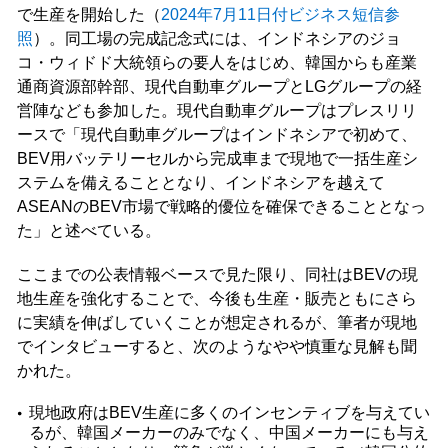
で生産を開始した（
2024年7月11日付ビジネス短信参
照
）。同工場の完成記念式には、インドネシアのジョ
コ・ウィドド大統領らの要人をはじめ、韓国からも産業
通商資源部幹部、現代自動車グループとLGグループの経
営陣なども参加した。現代自動車グループはプレスリリ
ースで「現代自動車グループはインドネシアで初めて、
BEV用バッテリーセルから完成車まで現地で一括生産シ
ステムを備えることとなり、インドネシアを越えて
ASEANのBEV市場で戦略的優位を確保できることとなっ
た」と述べている。
ここまでの公表情報ベースで見た限り、同社はBEVの現
地生産を強化することで、今後も生産・販売ともにさら
に実績を伸ばしていくことが想定されるが、筆者が現地
でインタビューすると、次のようなやや慎重な見解も聞
かれた。
現地政府はBEV生産に多くのインセンティブを与えてい
るが、韓国メーカーのみでなく、中国メーカーにも与え