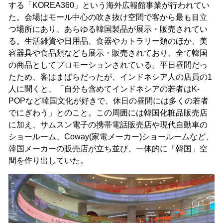
する「KOREA360」という海外広報館事業が行われてい
た。会場はモール中心の吹き抜け空間で客から最も目立
つ場所にあり、あらゆる韓国製品が展示・販売されてい
る。生活雑貨や日用品、食器やカトラリー類のほか、美
容器具や食品類なども展示・販売されており、全て韓国
の商品としてプロモーションされている。平日昼間だっ
たため、客はまばらだったが、インドネシア人の店員の1
人に聞くと、「自分も含めてインドネシアの若者はK-
POPなど韓国文化が好きで、休日の昼間には多くの若者
でにぎわう」とのこと。この周囲には韓国化粧品販売店
に加え、サムスン電子の携帯電話販売店や現代自動車の
ショールーム、Coway(家電メーカー)ショールームなど、
韓国メーカーの販売店が立ち並び、一体的に「韓国」空
間を作り出していた。