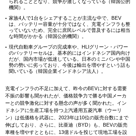
られることとなり、競争が激しくなっている（韓国公的
機関）。
家族4人で1台をシェアすることが主流な中で、BEV
は、バッテリー容量が十分ではなく、充電インフラも整
っていないため、完全に庶民レベルで普及するには相当
な時間がかかる（韓国公的機関）。
現代自動車グループの完成車や、HLIグリーン・パワー
のバッテリーセルは、基本的にはインドネシア国内向け
だが、国内市場が低迷している。日本のミニバンや中国
勢の勢いに劣っており、今後は輸出を増やすという話も
聞いている（韓国企業インドネシア法人）。
充電インフラの不足に加えて、昨今のBEVに対する需要
不振の影響も聞かれたが、価格競争力で勝る中国メーカ
ーとの競争激化に対する懸念の声が多く聞かれた。イン
ドネシアに生産工場を持つ上汽通用五菱汽車（ウーリ
ン）は低価格を武器に、2023年は10位の販売台数にまで
伸ばしており、さらに、比亜迪（BYD）も、BEVの販売
車種を増やすとともに、13億ドルを投じて現地工場を設