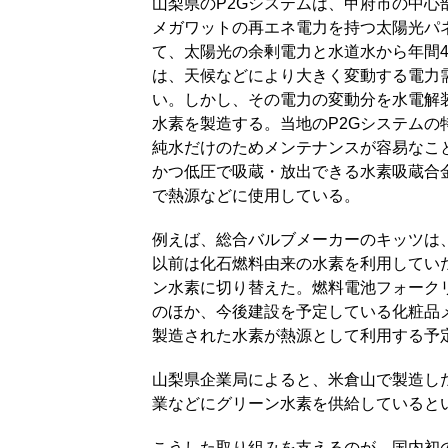
山梨県のP2Gシステムは、甲府市の中心
メガワットの再エネ電力を持つ太陽光パ
て、太陽光の余剰電力と水道水から年間4
は、天候などにより大きく変動する電力
い。しかし、その電力の変動分を水電解
水素を製造する。当地のP2Gシステムの特
純水だけのためメンテナンスが容易なこと
かつ低圧で吸蔵・放出できる水素吸蔵合
で熱源などに使用している。
例えば、総合バルブメーカーのキッツは
以前は化石燃料由来の水素を利用していた
ン水素に切り替えた。燃料電池フォーク
のほか、今後建設を予定している化粧品
製造された水素が熱源として利用する予
山梨県企業局によると、米倉山で製造し
業などにグリーン水素を供給していると
こうした取り組みを支えるのが、国内初のP2G専