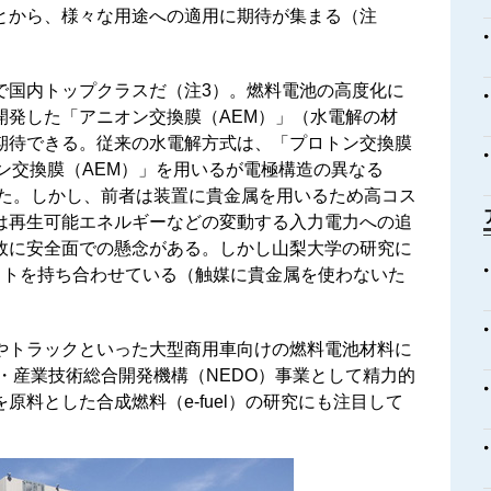
とから、様々な用途への適用に期待が集まる（注
で国内トップクラスだ（注3）。燃料電池の高度化に
開発した「アニオン交換膜（AEM）」（水電解の材
期待できる。従来の水電解方式は、「プロトン交換膜
ン交換膜（AEM）」を用いるが電極構造の異なる
った。しかし、前者は装置に貴金属を用いるため高コス
は再生可能エネルギーなどの変動する入力電力への追
故に安全面での懸念がある。しかし山梨大学の研究に
リットを持ち合わせている（触媒に貴金属を使わないた
やトラックといった大型商用車向けの燃料電池材料に
・産業技術総合開発機構（NEDO）事業として精力的
料とした合成燃料（e-fuel）の研究にも注目して