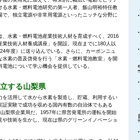
ける水素・燃料電池研究の第一人者、飯山明裕特任教
場で、独立電源や非常用電源といったニッチな分野に
、水素・燃料電池産業技術人材を育成すべく、2016
業技術人材養成講座」を開設。現在までに180人以
2024年度）に送り込んでいる。さらに、カーボンニュ
な水素の普及啓発を行う「水素・燃料電池教室」を開
料電池について学ぶ機会を提供している。
立する山梨県
力を活用して水から水素を製造し、貯蔵、利用するい
ステムの実証実験で成功を収める国内有数の自治体でもある
山梨県企業局だ。1957年に県営発電所の運転を開始
見や技術を生かし、現在は県のグリーンイノベーショ