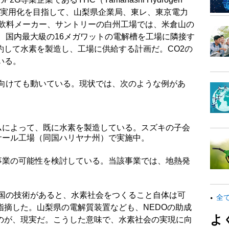
テムの実用化を目指して、山梨県企業局、東レ、東京電力
る飲料メーカー、サントリーの白州工場では、米倉山の
、国内最大級の16メガワットの電解槽を工場に隣接す
約して水素を製造し、工場に供給する計画だ。CO2の
いる。
に向けても動いている。現状では、次のような例があ
ムによって、既に水素を製造している。スズキの子会
サール工場（同国ハリヤナ州）で実施中。
事業の可能性を検討している。当該事業では、地熱発
が国の技術があると、水素社会をつくること自体は可
全
指摘した。山梨県の電解質装置なども、NEDOの助成
よ
のが、現実だ。こうした意味で、水素社会の実現に向