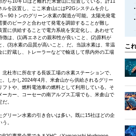
部から10キロほど離れた米倉山に位置している。計11
ネルを設置し、ここ米倉山にはP2Gシステムを介し
5～90トンのグリーン水素の製造が可能。太陽光発電
需要のピークと合わせて発電を調節することが難し
装置に供給することで電力系統を安定化し、あわせて
徴は、(1)再エネとの親和性が良いこと、(2)原料が
、(3)水素の品質が高いこと、だ。当該水素は、常温
こ
金に貯蔵し、トレーラーなどで輸送して県内外の工場
、北杜市に所在する長坂工場の水素ステーションで、
。しかし2024年4月、米倉山から供給されるグリー
リフトや、燃料電池車の燃料として利用している。そ
メーカー、コーセーの南アルプス工場でも、米倉山で
定だ。
たグリーン水素の引き合いは多い。既に15社ほどの企
いう。
業企業であるYHC（Yamanashi Hydrogen