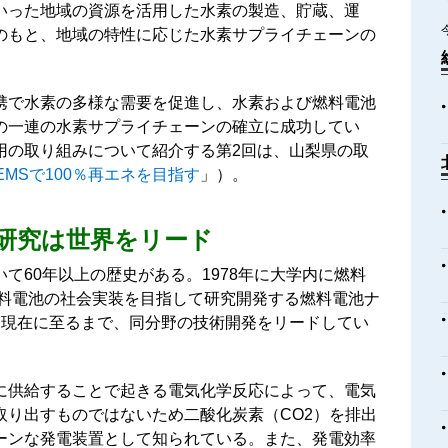
いった地域の資源を活用した水素の製造、貯蔵、運
のもと、地域の特性に応じた水素サプライチェーンの
携で水素の多様な需要を促進し、水素および燃料電池
の一連の水素サプライチェーンの確立に成功してい
用の取り組みについて紹介する第2回は、山梨県の取
EMSで100％再エネを目指す
」）。
研究は世界をリード
て60年以上の歴史がある。1978年に大学内に燃料
燃料電池の社会実装を目指して研究開発する燃料電池ナ
。現在に至るまで、同分野の技術開発をリードしてい
に供給することで起きる電気化学反応によって、電気
取り出すものではないため二酸化炭素（CO2）を排出
ーンな発電装置として知られている。また、発電効率