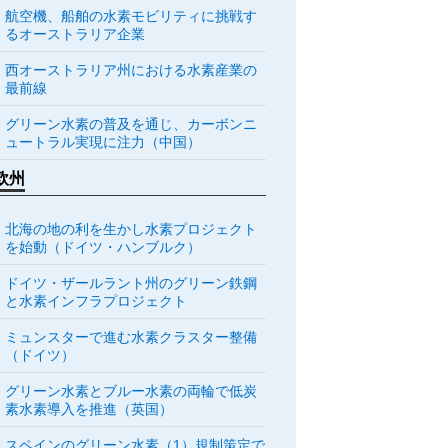
航空機、船舶の水素モビリティに挑戦す
るオーストラリア企業
西オーストラリア州における水素産業の
最前線
グリーン水素の普及を通じ、カーボンニ
ュートラル実現に注力（中国）
欧州
北海の地の利を生かし水素プロジェクト
を始動（ドイツ・ハンブルク）
ドイツ・ザールラント州のグリーン鉄鋼
と水素インフラプロジェクト
ミュンスターで進む水素クラスター整備
（ドイツ）
グリーン水素とブルー水素の両輪で低炭
素水素導入を推進（英国）
スペインのグリーン水素（1）規制策定で