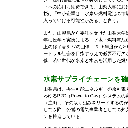
ィへの応用も期待できる。山梨大学にお
授は「中小企業は、水素や燃料電池の市
入っていける可能性がある」と言う。
また、山梨県から委託を受けた山梨大学は
年に座学と実技による「水素・燃料電池産
上の修了者を77の団体（2016年度から
ートラル社会を目指すうえで必要不可欠
催。若い世代が水素と水素を活用した燃
水素サプライチェーンを確
山梨県は、再生可能エネルギーの余剰電
わゆるP2G（Power to Gas）シ
（注4）。その取り組みをリードするのが
して以降、公営の電気事業者としての知
ンを推進している。