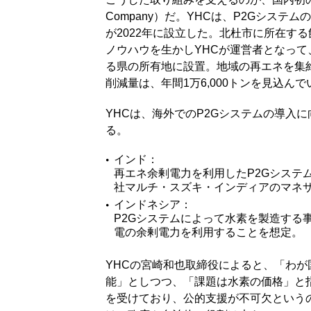
Company）だ。YHCは、P2Gシス
が2022年に設立した。北杜市に所在す
ノウハウを生かしYHCが運営者となって
る県の所有地に設置。地域の再エネを集
削減量は、年間1万6,000トンを見込んで
YHCは、海外でのP2Gシステムの導入
る。
インド：
再エネ余剰電力を利用したP2Gシステ
社マルチ・スズキ・インディアのマネ
インドネシア：
P2Gシステムによって水素を製造する
電の余剰電力を利用することを想定。
YHCの宮崎和也取締役によると、「わ
能」としつつ、「課題は水素の価格」と
を受けており、公的支援が不可欠という