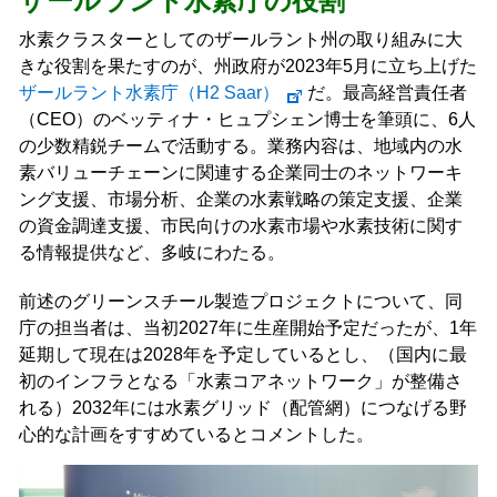
ザールラント水素庁の役割
水素クラスターとしてのザールラント州の取り組みに大
きな役割を果たすのが、州政府が2023年5月に立ち上げた
ザールラント水素庁（H2 Saar）
だ。最高経営責任者
（CEO）のベッティナ・ヒュプシェン博士を筆頭に、6人
の少数精鋭チームで活動する。業務内容は、地域内の水
素バリューチェーンに関連する企業同士のネットワーキ
ング支援、市場分析、企業の水素戦略の策定支援、企業
の資金調達支援、市民向けの水素市場や水素技術に関す
る情報提供など、多岐にわたる。
前述のグリーンスチール製造プロジェクトについて、同
庁の担当者は、当初2027年に生産開始予定だったが、1年
延期して現在は2028年を予定しているとし、（国内に最
初のインフラとなる「水素コアネットワーク」が整備さ
れる）2032年には水素グリッド（配管網）につなげる野
心的な計画をすすめているとコメントした。