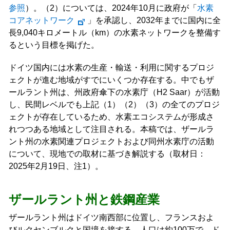
参照
）。（2）については、2024年10月に政府が「
水素
コアネットワーク
」を承認し、2032年までに国内に全
長9,040キロメートル（km）の水素ネットワークを整備す
るという目標を掲げた。
ドイツ国内には水素の生産・輸送・利用に関するプロジ
ェクトが進む地域がすでにいくつか存在する。中でもザ
ールラント州は、州政府傘下の水素庁（H2 Saar）が活動
し、民間レベルでも上記（1）（2）（3）の全てのプロジ
ェクトが存在しているため、水素エコシステムが形成さ
れつつある地域として注目される。本稿では、ザールラ
ント州の水素関連プロジェクトおよび同州水素庁の活動
について、現地での取材に基づき解説する（取材日：
2025年2月19日、注1）。
ザールラント州と鉄鋼産業
ザールラント州はドイツ南西部に位置し、フランスおよ
びルクセンブルクと国境を接する。人口は約100万で、ド