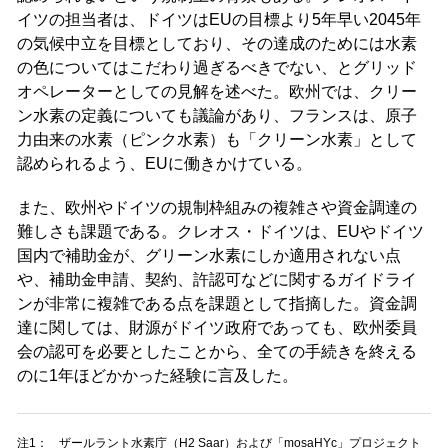
イツの担当者は、ドイツはEUの目標より5年早い2045年
の気候中立を目標としており、その達成のためには水素
の色についてはこだわり過ぎるべきでない、とグリッド
オペレーターとしての見解を述べた。欧州では、クリー
ン水素の定義についても議論があり、フランスは、原子
力由来の水素（ピンク水素）も「クリーン水素」として
認められるよう、EUに働きかけている。
また、欧州やドイツの規制枠組みの複雑さや資金調達の
難しさも課題である。クレオス・ドイツは、EUやドイツ
国内で補助金が、グリーン水素にしか適用されない点
や、補助金申請、契約、許認可などに関するガイドライ
ンが非常に複雑である点を課題として指摘した。資金調
達に関しては、財源がドイツ政府であっても、欧州委員
会の認可を必要としたことから、全ての手続きを終える
のに1年ほどかかった経験に言及した。
注1：
ザールラント水素庁（H2 Saar）および「mosaHYc」プロジェクト