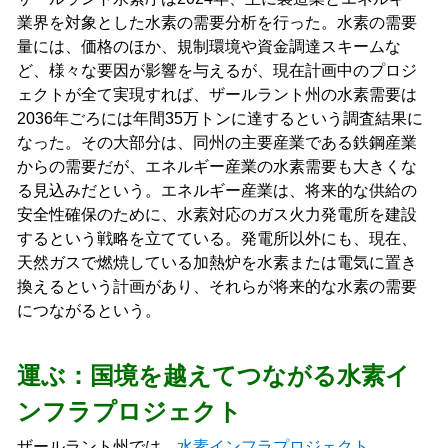
業界を対象とした水素の需要分析を行った。水素の需要
量には、価格のほか、規制環境や資金調達スキームな
ど、様々な要因が影響を与えるが、現在計画中のプロジ
ェクトが全て実現すれば、ザールラント州の水素需要は
2036年ごろには年間35万トンに達するという調査結果に
なった。その大部分は、同州の主要産業である鉄鋼産業
からの需要だが、エネルギー産業の水素需要も大きくな
る見込みだという。エネルギー産業は、将来的な供給の
安全性確保のために、水素対応のガス火力発電所を建設
するという戦略を立てている。発電所以外にも、現在、
天然ガスで燃焼している加熱炉を水素または電気に置き
換えるという計画があり、それらが将来的な水素の需要
につながるという。
運ぶ：国境を越えてつながる水素イ
ンフラプロジェクト
ザールラント州では、
水素インフラプロジェクト