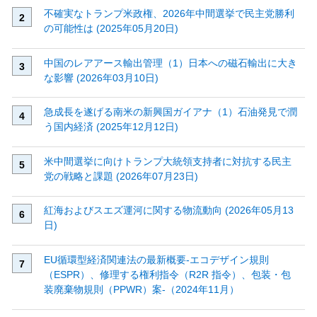
不確実なトランプ米政権、2026年中間選挙で民主党勝利
の可能性は (2025年05月20日)
中国のレアアース輸出管理（1）日本への磁石輸出に大き
な影響 (2026年03月10日)
急成長を遂げる南米の新興国ガイアナ（1）石油発見で潤
う国内経済 (2025年12月12日)
米中間選挙に向けトランプ大統領支持者に対抗する民主
党の戦略と課題 (2026年07月23日)
紅海およびスエズ運河に関する物流動向 (2026年05月13
日)
EU循環型経済関連法の最新概要‐エコデザイン規則
（ESPR）、修理する権利指令（R2R 指令）、包装・包
装廃棄物規則（PPWR）案‐（2024年11月）