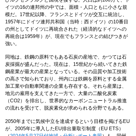
イツの16の連邦州の中では、面積・人口ともに小さな規
模だ。17世紀以降、フランスとドイツが交互に統治し、
1957年にドイツ連邦共和国（当時：西ドイツ）の10番目
の州としてドイツに再統合された（経済的なドイツへの
再統合は1959年）が、現在でもフランスとの結びつきが
強い。
同地は、鉄鋼の原料でもある石炭の産地で、かつては石
炭採掘が盛んだった。現在は、15世紀から続いてきた鉄
鋼産業が最大の産業となっている。その品質や加工技術
の高さで知られており、州内には鉄鋼を原料とする金属
加工業や自動車関連の企業も存在する。それら産業は、
地元の雇用を支えてきた一方で、大量の二酸化炭素
（CO2）を排出し、世界的なカーボンニュートラル推進
の流れを受けて、脱炭素化が求められる分野でもある。
2050年までに気候中立を達成するという目標を掲げるEU
が、2005年に導入したEU排出量取引制度（EU ETS）
（
2024年5月27日付地域・分析レポート参照
）も、同州