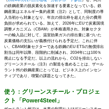
の鉄鋼産業の脱炭素化を加速する要素となっている。鉄
鋼産業はエネルギー集約産業（注2）として、同制度の導
入当初から対象となり、年次の排出枠を超えた分の費用
負担が求められている。加えて、2026年にEUで炭素国境
調整メカニズム（CBAM）が本格適用され、対象セクタ
ーの輸入品に対して、温室効果ガスの排出量に基づいた
炭素価格の支払いが義務付けられる予定だ。これに伴
い、CBAM対象セクターである鉄鋼のEU ETSの無償排出
割当は同年以降、段階的に削減され、2034年には100％
廃止になる予定だ。以上の流れから、CO2を排出しない
グリーンスチール（注3）の製造を進めることは、ザール
ラント州の鉄鋼産業にとっては、ビジネス上のインセン
ティブであり、喫緊の課題となってきた。
使う：グリーンスチール・プロジェ
クト「Power4Steel」
ザールラント州では、水素の利用およびグリーンスチー