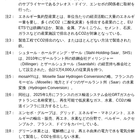
のサプライヤーであるクレオス・ドイツ、エンセボの関係者に取材を
行った。
注2：
エネルギー集約型産業とは、単位当たりの経済活動に大量のエネルギ
ー量を要し、多くのCO2（二酸化炭素）を排出する産業のこと。EU
ETSでは鉄鋼のほか、製油、金属、アルミニウム、セメント、石炭、
ガラスなどの産業施設で排出されるCO2が対象となっている。
注3：
製造工程でCO2排出のない、またはほとんどない方法で製造された
鉄。
注4：
シュタール・ホールディング・ザール（Stahl-Holding-Saar、SHS）
は、2010年にザールラント州の鉄鋼会社ディリンジャー
（Dillinger）とザールシュタール（Saarstahl）の経営持ち株会社と
して設立された。合計1万4,000人の従業員を持つ。
注5：
mosaHYcは、Moselle Saar Hydrogen Conversionの略。フランスの
モーゼル（Moselle）地方とドイツのザールラント州（Saar）の水素
変換（Hydrogen Conversion）。
注6：
同社は、2025年1月にフランスのガス輸送システム会社GRTガスから
ナトランに名称変更し、再生可能で低炭素なガス、水素、CO2の輸
送インフラに注力するとした。
注7：
エンセボ・グループは、グリッド、エネルギー・マネジメント、エネ
ルギーの輸出・販売、再エネ、水素などの分野で、ベルギー、ルクセ
ンブルク、フランス、ドイツをカバーしている。
注8：
グリーン水素とは、電解槽により、再エネ由来の電力で水を電気分解
して製造し、CO2を排出しない水素。