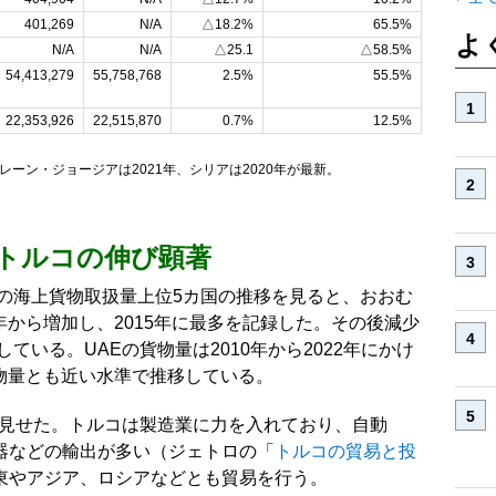
401,269
N/A
△18.2%
65.5%
よ
N/A
N/A
△25.1
△58.5%
54,413,279
55,758,768
2.5%
55.5%
22,353,926
22,515,870
0.7%
12.5%
ーン・ジョージアは2021年、シリアは2020年が最新。
トルコの伸び顕著
別の海上貨物取扱量上位5カ国の推移を見ると、おおむ
0年から増加し、2015年に最多を記録した。その後減少
ている。UAEの貨物量は2010年から2022年にかけ
貨物量とも近い水準で推移している。
を見せた。トルコは製造業に力を入れており、自動
器などの輸出が多い（ジェトロの「
トルコの貿易と投
東やアジア、ロシアなどとも貿易を行う。