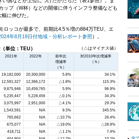
きい国などが上位につけたかたちだ（表1参照）。ま
ドカップ（W杯）などの開催に伴うインフラ整備なども
と大幅に伸びた。
ロッコが最多で、前期比4.5％増の884万TEU、エ
2024年8月19日付地域・分析レポート参照
）。
（△はマイナス値）
（単位：TEU）
2021年
2022年
前年比
対2010年比増減率
増減率
（％）
（％）
19,182,000
20,300,000
5.8%
34.1%
12,591,327
12,366,172
△1.8%
115.3%
9,875,946
10,459,765
5.9%
96.9%
5,235,447
5,228,456
△0.1%
34.3%
3,075,997
2,951,000
△4.1%
29.3%
1,543,591
N/A
9.3%
345.5%
765,662
N/A
△10.7%
26.4%
675,077
N/A
△19.0%
△28.9%
418,711
N/A
△1.1%
7.4%
全
404,904
N/A
△12.7%
10.2%