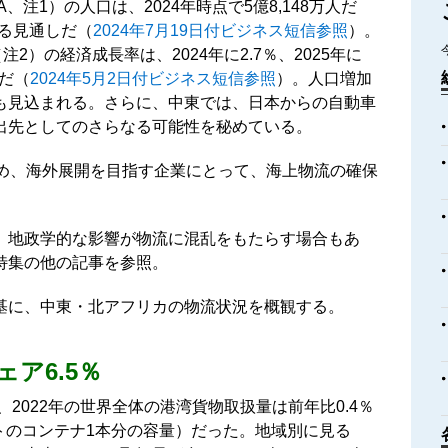
注1）の人口は、2024年時点で5億8,148万人だ
する見通しだ（
2024年7月19日付ビジネス短信参照
）。
2）の経済成長率は、2024年に2.7％、2025年に
想だ（
2024年5月2日付ビジネス短信参照
）。人口増加
も見込まれる。さらに、中東では、日本からの自動車
出先としてのさらなる可能性を秘めている。
ため、海外展開を目指す企業にとって、海上物流の確保
、地政学的な影響が物流に混乱をもたらす場合もあ
特集の他の記事を参照。
基に、中東・北アフリカの物流状況を概観する。
ア6.5％
、2022年の世界全体の港湾貨物取扱量は前年比0.4％
フィートのコンテナ1本分の容量）だった。地域別に見る