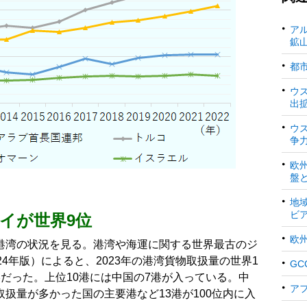
ア
鉱
都
ウ
出
ウ
争
欧
盤
地
ビ
イが世界9位
欧
港湾の状況を見る。港湾や海運に関する世界最古のジ
4年版）によると、2023年の港湾貨物取扱量の世界1
G
だった。上位10港には中国の7港が入っている。中
ア
扱量が多かった国の主要港など13港が100位内に入