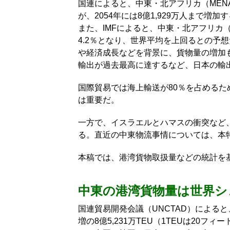
国連によると、中東・北アフリカ（MENA、
が、2054年には8億1,929万人まで増加
また、IMFによると、中東・北アフリカ（注
4.2％となり、世界平均を上回るとの予
や経済成長などを背景に、貨物量の増加
輸出が過去最高に達するなど、日本の輸
国際貿易では海上輸送が80％を占める
は重要だ。
一方で、イスラエルとハマスの衝突など
る。直近の中東物流事情については、本
本稿では、港湾貨物取扱量などの統計を
中東の港湾貨物量は世界シェ
国連貿易開発会議（UNCTAD）によると
増の8億5,231万TEU（1TEUは20