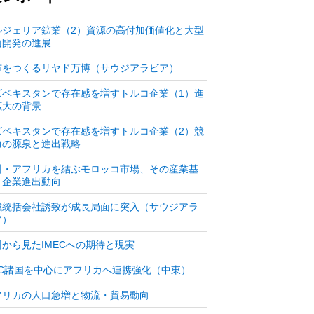
ルジェリア鉱業（2）資源の高付加価値化と大型
山開発の進展
市をつくるリヤド万博（サウジアラビア）
ズベキスタンで存在感を増すトルコ企業（1）進
拡大の背景
ズベキスタンで存在感を増すトルコ企業（2）競
力の源泉と進出戦略
州・アフリカを結ぶモロッコ市場、その産業基
と企業進出動向
域統括会社誘致が成長局面に突入（サウジアラ
ア）
州から見たIMECへの期待と現実
CC諸国を中心にアフリカへ連携強化（中東）
フリカの人口急増と物流・貿易動向