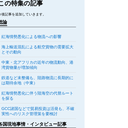
この特集の記事
今後記事を追加していきます。
総論
紅海情勢悪化による物流への影響
海上輸送混乱による航空貨物の需要拡大
とその動向
中東・北アフリカの近年の物流動向、港
湾貨物量が増加傾向
鉄道など未整備も、陸路物流に長期的に
は期待余地（中東）
紅海情勢悪化に伴う陸海空の代替ルート
を探る
GCC諸国などで貿易投資は活発も、不確
実性へのリスク管理策を要検討
各国現地事情・インタビュー記事