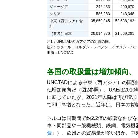
ジョージア
242,433
490,670
シリア
586,283
243,348
中東（西アジア）合
35,859,345
52,538,192
計
（参考）日本
20,014,970
21,569,281
注1：UNCTADの西アジアの定義の国。
注2：カタール・ヨルダン・レバノン・イエメン・バーレ
出所：UNCTAD
各国の取扱量は増加傾向、
UNCTADによる中東（西アジア）の国
ね増加傾向だ（図2参照）。UAEは201
に転じていたが、2021年以降は再び増加し
て34.1％増となった。近年は、日本の
トルコは同期間で約2.2倍の顕著な伸び
車・同部品や一般機械類、鉄鋼、電気機
資
」）。欧州との貿易量が多いほか、中