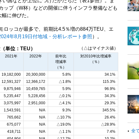
きい国などが上位につけたかたちだ（表1参照）。ま
ドカップ（W杯）などの開催に伴うインフラ整備なども
と大幅に伸びた。
ロッコが最多で、前期比4.5％増の884万TEU、エ
2024年8月19日付地域・分析レポート参照
）。
（△はマイナス値）
（単位：TEU）
2021年
2022年
前年比
対2010年比増減率
増減率
（％）
（％）
19,182,000
20,300,000
5.8%
34.1%
12,591,327
12,366,172
△1.8%
115.3%
9,875,946
10,459,765
5.9%
96.9%
5,235,447
5,228,456
△0.1%
34.3%
3,075,997
2,951,000
△4.1%
29.3%
1,543,591
N/A
9.3%
345.5%
765,662
N/A
△10.7%
26.4%
675,077
N/A
△19.0%
△28.9%
全
418,711
N/A
△1.1%
7.4%
404,904
N/A
△12.7%
10.2%