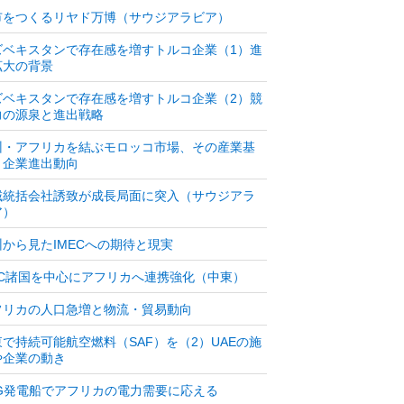
市をつくるリヤド万博（サウジアラビア）
ズベキスタンで存在感を増すトルコ企業（1）進
拡大の背景
ズベキスタンで存在感を増すトルコ企業（2）競
力の源泉と進出戦略
州・アフリカを結ぶモロッコ市場、その産業基
と企業進出動向
域統括会社誘致が成長局面に突入（サウジアラ
ア）
州から見たIMECへの期待と現実
CC諸国を中心にアフリカへ連携強化（中東）
フリカの人口急増と物流・貿易動向
東で持続可能航空燃料（SAF）を（2）UAEの施
や企業の動き
NG発電船でアフリカの電力需要に応える