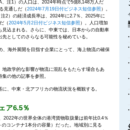
注1）の人口は、2024年時点で5億8,148万人だ
する見通しだ（
2024年7月19日付ビジネス短信参照
）。
2）の経済成長率は、2024年に2.7％、2025年に
想だ（
2024年5月2日付ビジネス短信参照
）。人口増加
も見込まれる。さらに、中東では、日本からの自動車
出先としてのさらなる可能性を秘めている。
ため、海外展開を目指す企業にとって、海上物流の確保
、地政学的な影響が物流に混乱をもたらす場合もあ
特集の他の記事を参照。
基に、中東・北アフリカの物流状況を概観する。
ア6.5％
、2022年の世界全体の港湾貨物取扱量は前年比0.4％
フィートのコンテナ1本分の容量）だった。地域別に見る