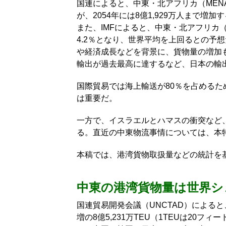
国連によると、中東・北アフリカ（MENA、
が、2054年には8億1,929万人まで増加
また、IMFによると、中東・北アフリカ（注
4.2％となり、世界平均を上回るとの予
や経済成長などを背景に、貨物量の増加
輸出が過去最高に達するなど、日本の輸
国際貿易では海上輸送が80％を占める
は重要だ。
一方で、イスラエルとハマスの衝突など
る。直近の中東物流事情については、本
本稿では、港湾貨物取扱量などの統計を
中東の港湾貨物量は世界シェ
国連貿易開発会議（UNCTAD）によると
増の8億5,231万TEU（1TEUは20