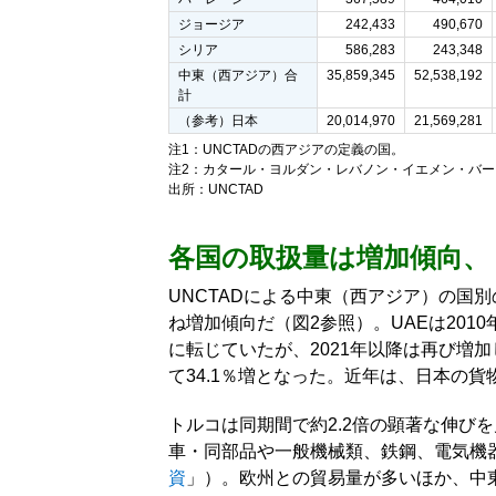
ジョージア
242,433
490,670
シリア
586,283
243,348
中東（西アジア）合
35,859,345
52,538,192
計
（参考）日本
20,014,970
21,569,281
注1：UNCTADの西アジアの定義の国。
注2：カタール・ヨルダン・レバノン・イエメン・バーレ
出所：UNCTAD
各国の取扱量は増加傾向、
UNCTADによる中東（西アジア）の国
ね増加傾向だ（図2参照）。UAEは201
に転じていたが、2021年以降は再び増加し
て34.1％増となった。近年は、日本の
トルコは同期間で約2.2倍の顕著な伸び
車・同部品や一般機械類、鉄鋼、電気機
資
」）。欧州との貿易量が多いほか、中