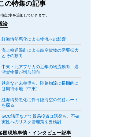
この特集の記事
今後記事を追加していきます。
総論
紅海情勢悪化による物流への影響
海上輸送混乱による航空貨物の需要拡大
とその動向
中東・北アフリカの近年の物流動向、港
湾貨物量が増加傾向
鉄道など未整備も、陸路物流に長期的に
は期待余地（中東）
紅海情勢悪化に伴う陸海空の代替ルート
を探る
GCC諸国などで貿易投資は活発も、不確
実性へのリスク管理策を要検討
各国現地事情・インタビュー記事