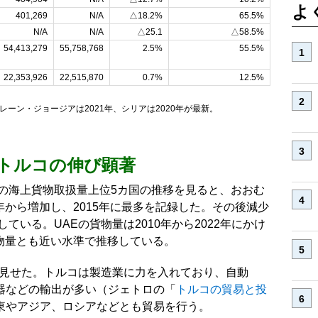
よ
401,269
N/A
△18.2%
65.5%
N/A
N/A
△25.1
△58.5%
54,413,279
55,758,768
2.5%
55.5%
22,353,926
22,515,870
0.7%
12.5%
ーン・ジョージアは2021年、シリアは2020年が最新。
トルコの伸び顕著
別の海上貨物取扱量上位5カ国の推移を見ると、おおむ
0年から増加し、2015年に最多を記録した。その後減少
ている。UAEの貨物量は2010年から2022年にかけ
貨物量とも近い水準で推移している。
を見せた。トルコは製造業に力を入れており、自動
器などの輸出が多い（ジェトロの「
トルコの貿易と投
東やアジア、ロシアなどとも貿易を行う。