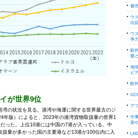
都
ウ
出
ウ
争
欧
盤
地
ビ
欧
G
イが世界9位
ア
港湾の状況を見る。港湾や海運に関する世界最古のジ
中
4年版）によると、2023年の港湾貨物取扱量の世界1
策
だった。上位10港には中国の7港が入っている。中
扱量が多かった国の主要港など13港が100位内に入
L