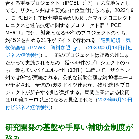
合する重要プロジェクト（IPCEI、注7）」の立地先とし
ても、ザクセン州は主要拠点に位置付けられる。2023年6
月にIPCEIとして欧州委員会が承認したマイクロエレクト
ロニクスと通信技術に関するプロジェクト群「IPCEI
ME/CT」では、対象となる68件のプロジェクトのうち、
約45％を占める31件がドイツで行われる〔
連邦経済・気
候保護省（BMWK）資料参照
〕（
2023年6月14日付ビ
ジネス短信参照
）。一部のプロジェクトは複数の州にま
たがって実施されるため、延べ48件のプロジェクトのう
ち、最も多いバイエルン州（13件）に続いて、ザクセン
州では9件が実施される。公的な補助金額は約40億ユーロ
が予定され、全体の7割をドイツ連邦が、残り3割をプロ
ジェクトが所在する州が負担する。民間企業による投資
は100億ユーロ以上になると見込まれる（
2023年6月20日
付ビジネス短信参照
）。
研究開発の基盤や手厚い補助金制度が
強み