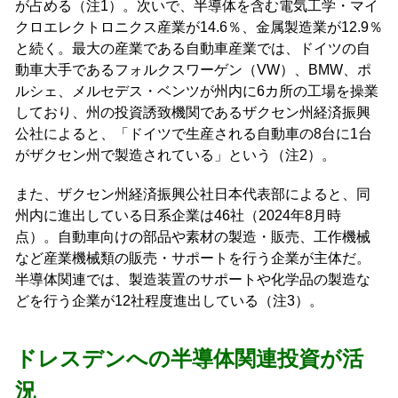
が占める（注1）。次いで、半導体を含む電気工学・マイ
クロエレクトロニクス産業が14.6％、金属製造業が12.9％
と続く。最大の産業である自動車産業では、ドイツの自
動車大手であるフォルクスワーゲン（VW）、BMW、ポ
ルシェ、メルセデス・ベンツが州内に6カ所の工場を操業
しており、州の投資誘致機関であるザクセン州経済振興
公社によると、「ドイツで生産される自動車の8台に1台
がザクセン州で製造されている」という（注2）。
また、ザクセン州経済振興公社日本代表部によると、同
州内に進出している日系企業は46社（2024年8月時
点）。自動車向けの部品や素材の製造・販売、工作機械
など産業機械類の販売・サポートを行う企業が主体だ。
半導体関連では、製造装置のサポートや化学品の製造な
どを行う企業が12社程度進出している（注3）。
ドレスデンへの半導体関連投資が活
況