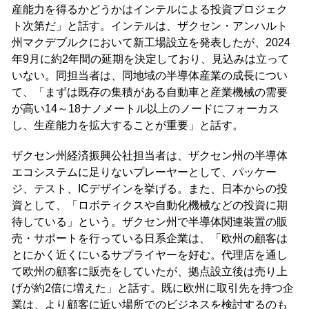
産能力を得るかどうかはインテルによる投資プロジェク
ト次第だ」と話す。インテルは、ザクセン・アンハルト
州マクデブルクにおいて新工場設立を発表したが、2024
年9月に約2年間の延期を決定しており、見込みは立って
いない。同担当者は、同地域の半導体産業の成長につい
て、「まずは既存の集積がある自動車と産業機械の需要
が高い14～18ナノメートル以上のノードにフォーカス
し、生産能力を拡大することが重要」と話す。
ザクセン州経済振興公社担当者は、ザクセン州の半導体
エコシステムに足りないプレーヤーとして、パッケー
ジ、テスト、ICデザインを挙げる。また、日本からの投
資として、「ロボティクスや自動化機械などの投資に期
待している」という。ザクセン州で半導体関連装置の販
売・サポートを行っている日系企業は、「欧州の顧客は
とにかく近くにいるサプライヤーを好む。代理店を通し
て欧州の顧客に販売をしていたが、拠点設立後は売り上
げが約2倍に増えた」と話す。既に欧州に取引先を持つ企
業は、より顧客に近い場所でのビジネスを検討するのも