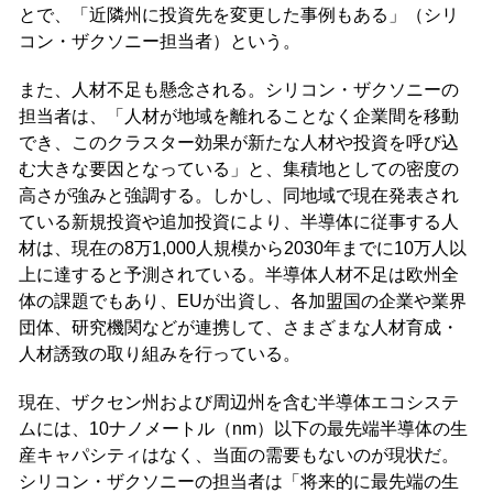
とで、「近隣州に投資先を変更した事例もある」（シリ
コン・ザクソニー担当者）という。
また、人材不足も懸念される。シリコン・ザクソニーの
担当者は、「人材が地域を離れることなく企業間を移動
でき、このクラスター効果が新たな人材や投資を呼び込
む大きな要因となっている」と、集積地としての密度の
高さが強みと強調する。しかし、同地域で現在発表され
ている新規投資や追加投資により、半導体に従事する人
材は、現在の8万1,000人規模から2030年までに10万人以
上に達すると予測されている。半導体人材不足は欧州全
体の課題でもあり、EUが出資し、各加盟国の企業や業界
団体、研究機関などが連携して、さまざまな人材育成・
人材誘致の取り組みを行っている。
現在、ザクセン州および周辺州を含む半導体エコシステ
ムには、10ナノメートル（nm）以下の最先端半導体の生
産キャパシティはなく、当面の需要もないのが現状だ。
シリコン・ザクソニーの担当者は「将来的に最先端の生