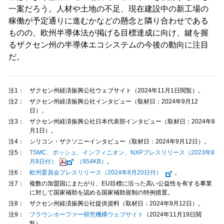
一案だろう。人材や土地の不足、現在建設中の新工場の
稼働が予定通りに進むかなどの懸念と隣り合わせである
ものの、欧州半導体法が掲げる目標達成に向け、鍵を握
るザクセン州の半導体エコシステムの今後の動向に注目
だ。
注1：
ザクセン州経済振興公社ウェブサイト（2024年11月1日閲覧）。
注2：
ザクセン州経済振興公社インタビュー（取材日：2024年9月12
日）。
注3：
ザクセン州経済振興公社日本代表部インタビュー（取材日：2024年8
月1日）。
注4：
シリコン・ザクソニーインタビュー（取材日：2024年9月12日）。
注5：
TSMC、ボッシュ、インフィニオン、NXPプレスリリース（2023年8
月8日付）
（954KB）
。
注6：
欧州委員会プレスリリース（2024年8月20日付）
。
注7：
複数の加盟国にまたがり、EU目標に沿った高い公益性を有する事業
に対して国家補助を認める国家補助規制の特例措置。
注8：
ザクセン州経済振興公社提供資料（取材日：2024年9月12日）。
注9：
フラウンホーファー研究機構ウェブサイト
（2024年11月19日閲
覧）。