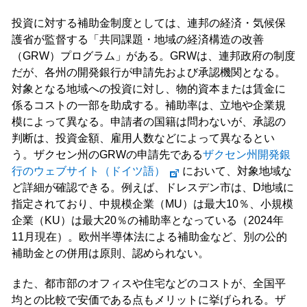
投資に対する補助金制度としては、連邦の経済・気候保
護省が監督する「共同課題・地域の経済構造の改善
（GRW）プログラム」がある。GRWは、連邦政府の制度
だが、各州の開発銀行が申請先および承認機関となる。
対象となる地域への投資に対し、物的資本または賃金に
係るコストの一部を助成する。補助率は、立地や企業規
模によって異なる。申請者の国籍は問わないが、承認の
判断は、投資金額、雇用人数などによって異なるとい
う。ザクセン州のGRWの申請先である
ザクセン州開発銀
行のウェブサイト（ドイツ語）
において、対象地域な
ど詳細が確認できる。例えば、ドレスデン市は、D地域に
指定されており、中規模企業（MU）は最大10％、小規模
企業（KU）は最大20％の補助率となっている（2024年
11月現在）。欧州半導体法による補助金など、別の公的
補助金との併用は原則、認められない。
また、都市部のオフィスや住宅などのコストが、全国平
均との比較で安価である点もメリットに挙げられる。ザ