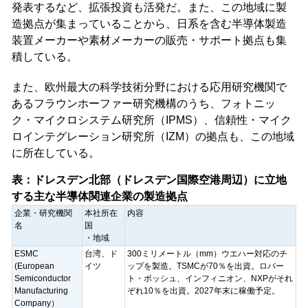
発表するなど、拡張投資も活発だ。また、この地域に製
造拠点が集まっていることから、日系を含む半導体製造
装置メーカーや素材メーカーの販売・サポート拠点も集
積している。
また、欧州最大の科学技術分野における応用研究機関で
あるフラウンホーファー研究機構のうち、フォトニッ
ク・マイクロシステム研究所（IPMS）、信頼性・マイク
ロインテグレーション研究所（IZM）の拠点も、この地域
に所在している。
表：ドレスデン北部（ドレスデン国際空港周辺）に立地
する主な半導体関連企業の製造拠点
企業・研究機関
本社所在
内容
名
国
・地域
ESMC
台湾、ド
300ミリメートル（mm）ウエハー対応のチ
(European
イツ
ップを製造。TSMCが70％を出資。ロバー
Semiconductor
ト・ボッシュ、インフィニオン、NXPがそれ
Manufacturing
ぞれ10％を出資。2027年末に稼働予定。
Company）