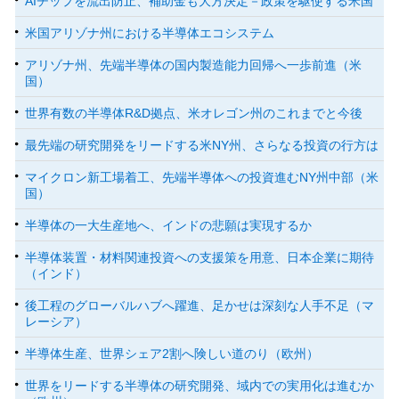
AIチップを流出防止、補助金も大方決定－政策を駆使する米国
米国アリゾナ州における半導体エコシステム
アリゾナ州、先端半導体の国内製造能力回帰へ一歩前進（米
国）
世界有数の半導体R&D拠点、米オレゴン州のこれまでと今後
最先端の研究開発をリードする米NY州、さらなる投資の行方は
マイクロン新工場着工、先端半導体への投資進むNY州中部（米
国）
半導体の一大生産地へ、インドの悲願は実現するか
半導体装置・材料関連投資への支援策を用意、日本企業に期待
（インド）
後工程のグローバルハブへ躍進、足かせは深刻な人手不足（マ
レーシア）
半導体生産、世界シェア2割へ険しい道のり（欧州）
世界をリードする半導体の研究開発、域内での実用化は進むか