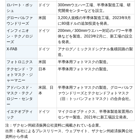
ロバート・ボッ
ドイツ
300mmウエハー工場、半導体製造工場、研
シュ
究開発センターなどを設立。
グローバルファ
米国
3,200人規模の半導体製造工場。2023年9月
ウンドリーズ
に80億ドルの追加投資を発表。
インフィニオ
ドイツ
200mm／300mmウエハー対応のパワー半導
ン・テクノロジ
体などを製造。2023年2月に、新工場の設立
ーズ
を発表。
X-FAB
ドイツ
アナログ／ミックスドシグナル集積回路の製
造。
フォトロニクス
米国
半導体用フォトマスクの製造。
テクセンド・フ
日本
半導体用フォトマスクの製造。
ォトマスク・ジ
ャーマニー
アドバンスド・
米国、日
半導体用フォトマスクの製造。グローバルフ
マスク・テクノ
本
ァウンドリーズとテクセンドフォトマスク
ロジー・センタ
（旧：トッパンフォトマスク）の合弁会社。
ー
イエナオプティ
ドイツ
マイクロオプティクス、半導体製造装置用の
ック
センサー製造。2021年に新工場設立発表。
注：ザクセン州経済振興公社資料に掲載されている企業。
出所：各社によるプレスリリース、ウェブサイト、ザクセン州経済振興公社
資料から作成