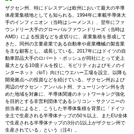
ザクセン州、特にドレスデンは欧州において最大の半導
体産業集積地としても知られる。1994年に車載半導体大
手のインフィニオン（当時はシーメンス）、翌年にファ
ウンドリー大手のグローバルファウンドリーズ（当時は
AMD）による投資などを皮切りに、産業集積を形成して
きた。同州の主要産業である自動車や産業機械の製造業
を主な顧客とし、成長している。2017年にはドイツの自
動車部品大手のロバート・ボッシュが同社にとって史上
最大となる10億ドルを投じ、モビリティおよびモノのイ
ンターネット（IoT）向けにウエハー工場を設立、以降も
開発拠点への投資などを続けている。ザクセン州および
周辺のザクセン・アンハルト州、テューリンゲン州を含
めた地域を対象に、半導体関連のネットワーキング強化
を目的とする非営利団体であるシリコン・サクソニーの
担当者によると、こうした半導体集積を背景に「ドイツ
全土で生産される半導体チップの50％以上、またEU全体
で生産される半導体チップの3分の1以上がザクセン州で
生産されている」という（注4）。