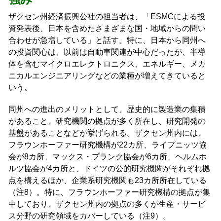
ザクセン州経済振興公社の担当者は、「ESMCによる投
資発表後、日本を含めたさまざまな国・地域からの問い
合わせが急増している」と話す。特に、日本から同州へ
の投資関心は、以前は自動車関連が中心だったが、半導
体を含むマイクロエレクトロニクス、エネルギー、メカ
ニカルエンジニアリングなどの業種が増えてきていると
いう。
同州への進出のメリットとして、歴史的に製造業の集積
があること、研究機関の拠点が多く所在し、研究開発の
基盤があることなどが挙げられる。ザクセン州内には、
フラウンホーファー研究機構が22カ所、ライプニッツ協
会が8カ所、マックス・プランク協会が6カ所、ヘルムホ
ルツ協会が4カ所と、ドイツの公的研究機関がそれぞれ拠
点を構えるほか、企業系研究機関も23カ所所在している
（注8）。特に、フラウンホーファー研究機構の拠点が集
中しており、ザクセン州内の拠点の多くが生産・サービ
ス分野の研究領域をカバーしている（注9）。