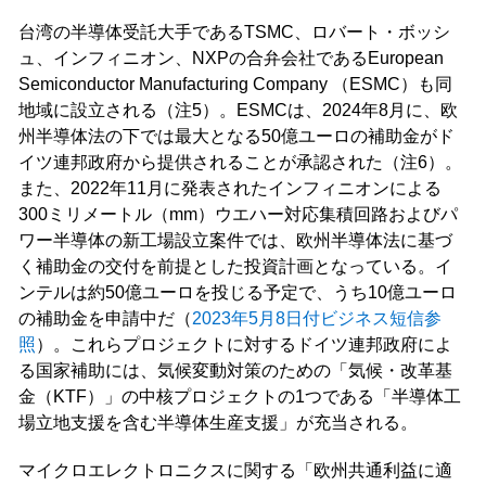
台湾の半導体受託大手であるTSMC、ロバート・ボッシ
ュ、インフィニオン、NXPの合弁会社であるEuropean
Semiconductor Manufacturing Company （ESMC）も同
地域に設立される（注5）。ESMCは、2024年8月に、欧
州半導体法の下では最大となる50億ユーロの補助金がド
イツ連邦政府から提供されることが承認された（注6）。
また、2022年11月に発表されたインフィニオンによる
300ミリメートル（mm）ウエハー対応集積回路およびパ
ワー半導体の新工場設立案件では、欧州半導体法に基づ
く補助金の交付を前提とした投資計画となっている。イ
ンテルは約50億ユーロを投じる予定で、うち10億ユーロ
の補助金を申請中だ（
2023年5月8日付ビジネス短信参
照
）。これらプロジェクトに対するドイツ連邦政府によ
る国家補助には、気候変動対策のための「気候・改革基
金（KTF）」の中核プロジェクトの1つである「半導体工
場立地支援を含む半導体生産支援」が充当される。
マイクロエレクトロニクスに関する「欧州共通利益に適