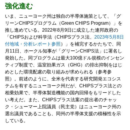
強化進む
いま、ニューヨーク州は独自の半導体施策として、「グ
リーンCHIPSプログラム（Green CHIPS Program）」を
推し進めている。2022年8月9日に成立した連邦政府の
「CHIPSおよび科学法（CHIPSプラス法、
2023年5月8日
付地域・分析レポート参照
）」を補完するかたちで、同
月11日、ホークル知事が「グリーンCHIPS法」に署名し
発効した。同プログラムは最大100億ドル規模のインセン
ティブ制度で、温室効果ガス（GHG）の排出抑制をはじ
めとした環境配慮の取り組みが求められる（参考参
照）。前述のように、全米を代表する研究開発エコシス
テムを有するニューヨーク州だが、CHIPSプラス法との
相乗効果で、半導体製造機能の国内回帰をもリードした
い考えだ。また、CHIPSプラス法案の提出者のチャッ
ク・シューマー上院議員（民主党）はニューヨーク州の
選出議員であることも、同州の半導体支援の積極性を示
している。