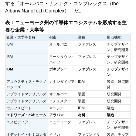
する「オールバニ・ナノテク・コンプレックス（the
Albany NanoTech Complex）」だ。
表：ニューヨーク州の半導体エコシステムを形成する主
要な企業・大学等
企業・大学等名称
都市
業種
拠点機能
IBM
オールバニ
ファブレス
チップデザイ
ン、研究開発
IBM
ヨークタウン・
ファブレス
チップデザイ
ハイツ
ン、研究開発
IBM
ポキプシー
ファブレス
チップデザイ
ン
アコウスティス・テクノ
カナンダイグア
IDM
製造、研究開
ロジーズ
発
アプライドマテリアルズ
オールバニ
装置
研究開発
アプライドマテリアルズ
ロチェスター
装置
研究開発
ウルフスピード
マーシー
IDM
製造
エドワーズ・バキューム
アラバマ
材料
製造
エヌビディア
ニューヨーク
ファブレス
チップデザイ
ン、研究開発
オデッセイ・セミコンダ
イサカ
ファウンドリ
製造、チップ