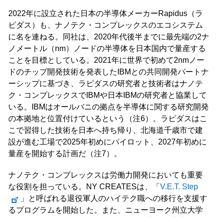
2022年に設立された日本の半導体メーカーRapidus（ラ
ピダス）も、ナノテク・コンプレックスのエコシステム
に名を連ねる。同社は、2020年代後半までに最先端の2ナ
ノメートル（nm）ノードの半導体を日本国内で量産する
ことを目標としている。2021年に世界で初めて2nmノー
ドのチップ開発技術を発表したIBMとの共同開発パートナ
ーシップに基づき、ラピダスの研究者と技術者はナノテ
ク・コンプレックスでIBMや日本IBMの研究者と協業して
いる。IBMはオールバニの拠点を半導体に関する研究開発
の本拠地と位置付けているという（注6）。ラピダスはこ
こで習得した技術を日本へ持ち帰り、北海道千歳市で建
設が進む工場で2025年初めにパイロット、2027年初めに
量産を開始する計画だ（注7）。
ナノテク・コンプレックスは労働力開発においても重要
な役割を担っている。NY CREATESは、「
V.E.T. Step
」と呼ばれる退役軍人のハイテク職への移行を支援す
るプログラムを開始した。また、ニューヨーク州立大学