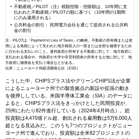
不動産税／PILOT（注）税額控除：控除額は、10年間に支
払われた不動産税／PILOTの額に基づく（10年間の1期間
にのみ適用される）
公共料金の割引： 民間電力会社を通じて提供される公共料
金の割引
注：PILOTは「Payment in Lieu of Taxes」の略称。不動産の所有権または使
用による免税によって失われた地方税収入の一部または全部を補償するため
に行われる支払いのこと。連邦政府が所有する不動産に対して、地方政府に
支払われる場合や、州政府が大学や非営利団体の所有する土地に対して、地
方政府に補償金を支払う場合などがある。
出所：ニューヨーク州経済開発公社（ESD）
こうした中、CHIPSプラス法やグリーンCHIPS法が企業
によるニューヨーク州での製造拠点の新設や拡張の動き
を後押ししている。米国半導体工業会（SIA）のデータに
よると、CHIPSプラス法をきっかけとした民間投資が、
25州にわたり82件進行している（2024年4月時点）。総
投資額は4,470億ドル超、創出される雇用数は5万6,000人
超となる見込みだ。このうち7つのプロジェクトがニュー
ヨーク州で進んでおり、投資額は全米82プロジェクトの