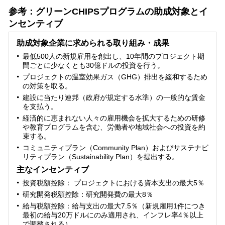
参考：グリーンCHIPSプログラムの助成対象とイ
ンセンティブ
助成対象企業に求められる取り組み・成果
最低500人の新規雇用を創出し、10年間のプロジェクト期
間ごとに少なくとも30億ドルの投資を行う。
プロジェクトの温室効果ガス（GHG）排出を緩和するため
の対策を取る。
建設に当たり連邦（政府が規定する水準）の一般的な賃金
を支払う。
経済的に恵まれない人々の雇用機会を拡大するための研修
や教育プログラムを含む、労働者や地域社会への投資を約
束する。
コミュニティプラン（Community Plan）およびサステナビ
リティプラン（Sustainability Plan）を提出する。
主なインセンティブ
投資税額控除： プロジェクトにおける資本支出の最大5％
研究開発税額控除：研究開発費の最大8％
給与税額控除：給与支出の最大7.5％（新規雇用1件につき
最初の給与20万ドルにのみ適用され、インフレ率4％以上
で調整される）