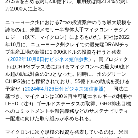
27.5％を占める約1,230億ドル、雇用数は同21.4％の約1
万2,000人に上る。
ニューヨーク州における7つの投資案件のうち最大規模を
誇るのは、米国メモリー半導体大手マイクロン・テクノ
ロジー（以下、マイクロン）によるものだ。同社は2022
年10月に、ニューヨーク州クレイでの最先端DRAMチッ
プ生産工場の新設に1,000億ドルの投資を行うと発表
（
2022年10月6日付ビジネス短信参照
）。同プロジェク
トはCHIPSプラス法におけるマイクロンへの最大60億ド
ル超の助成対象の1つとなった。同時に、州のグリーン
CHIPS法にも採択されており、55億ドルの助成を受ける
予定だ（
2024年4月26日付ビジネス短信参照
）。同法に
基づき、マイクロンは100％再生可能エネルギーの利用や
LEED（注9）ゴールドステータスの取得、GHG排出目標
へのコミットメントや報告義務などのサステナビリティ
ー配慮に向けた取り組みが求められる。
マイクロンに次ぐ規模の投資を発表しているのは、米国