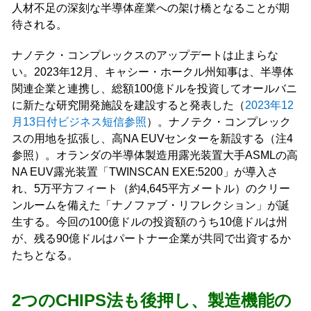
人材不足の深刻な半導体産業への架け橋となることが期
待される。
ナノテク・コンプレックスのアップデートは止まらな
い。2023年12月、キャシー・ホークル州知事は、半導体
関連企業と連携し、総額100億ドルを投資してオールバニ
に新たな研究開発施設を建設すると発表した（
2023年12
月13日付ビジネス短信参照
）。ナノテク・コンプレック
スの用地を拡張し、高NA EUVセンターを新設する（注4
参照）。オランダの半導体製造用露光装置大手ASMLの高
NA EUV露光装置「TWINSCAN EXE:5200」が導入さ
れ、5万平方フィート（約4,645平方メートル）のクリー
ンルームを備えた「ナノファブ・リフレクション」が誕
生する。今回の100億ドルの投資額のうち10億ドルは州
が、残る90億ドルはパートナー企業が共同で出資するか
たちとなる。
2つのCHIPS法も後押し、製造機能の