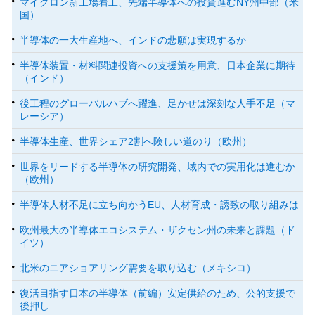
マイクロン新工場着工、先端半導体への投資進むNY州中部（米
国）
半導体の一大生産地へ、インドの悲願は実現するか
半導体装置・材料関連投資への支援策を用意、日本企業に期待
（インド）
後工程のグローバルハブへ躍進、足かせは深刻な人手不足（マ
レーシア）
半導体生産、世界シェア2割へ険しい道のり（欧州）
世界をリードする半導体の研究開発、域内での実用化は進むか
（欧州）
半導体人材不足に立ち向かうEU、人材育成・誘致の取り組みは
欧州最大の半導体エコシステム・ザクセン州の未来と課題（ド
イツ）
北米のニアショアリング需要を取り込む（メキシコ）
復活目指す日本の半導体（前編）安定供給のため、公的支援で
後押し