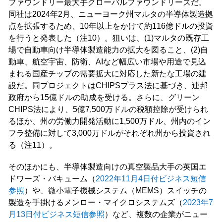
ファウンドリー最大手グローバルファウンドリーズだ。
同社は2024年2月、ニューヨーク州マルタの半導体製造拠
点を拡張するため、10年以上をかけて約116億ドルの投資
を行うと発表した（注10）。狙いは、(1)マルタの既存工
場で自動車向け半導体製造能力の拡大を図ること、(2)自
動車、航空宇宙、防衛、AIなど幅広い市場や用途で見込
まれる国産チップの需要拡大に対応した新たな工場の建
設だ。同プロジェクトはCHIPSプラス法に基づき、連邦
政府から15億ドルの助成を受ける。さらに、グリーン
CHIPS法により、5億7,500万ドルの税額控除が受けられ
るほか、州の労働力開発活動に1,500万ドル、州内のイン
フラ整備に対して3,000万ドルがそれぞれ州から投資され
る（注11）。
そのほかにも、半導体製造向けの真空製品大手の英国エ
ドワーズ・バキューム（
2022年11月4日付ビジネス短信
参照
）や、微小電子機械システム（MEMS）スイッチの
製造を手掛けるメンロー・マイクロシステムズ（
2023年7
月13日付ビジネス短信参照
）など、複数の企業がニュー