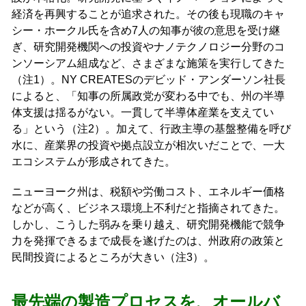
経済を再興することが追求された。その後も現職のキャ
シー・ホークル氏を含め7人の知事が彼の意思を受け継
ぎ、研究開発機関への投資やナノテクノロジー分野のコ
ンソーシアム組成など、さまざまな施策を実行してきた
（注1）。NY CREATESのデビッド・アンダーソン社長
によると、「知事の所属政党が変わる中でも、州の半導
体支援は揺るがない。一貫して半導体産業を支えてい
る」という（注2）。加えて、行政主導の基盤整備を呼び
水に、産業界の投資や拠点設立が相次いだことで、一大
エコシステムが形成されてきた。
ニューヨーク州は、税額や労働コスト、エネルギー価格
などが高く、ビジネス環境上不利だと指摘されてきた。
しかし、こうした弱みを乗り越え、研究開発機能で競争
力を発揮できるまで成長を遂げたのは、州政府の政策と
民間投資によるところが大きい（注3）。
最先端の製造プロセスを、オールバ