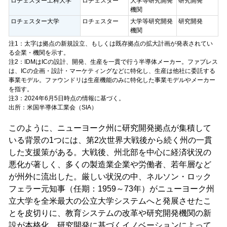
ロチェスター工科大学
ロチェスター
大学等研究開発
研究開発
機関
ロチェスター大学
ロチェスター
大学等研究開発
研究開発
機関
注1：太字は拠点の新規設立、もしくは既存拠点の拡大計画が発表されてい
る企業・機関を示す。
注2：IDMはICの設計、開発、生産を一貫で行う半導体メーカー。ファブレス
は、ICの企画・設計・マーケティングなどに特化し、生産は他社に委託する
事業モデル。ファウンドリは生産機能のみに特化した事業モデルやメーカー
を指す。
注3：2024年6月5日時点の情報に基づく。
出所：米国半導体工業会（SIA）
このように、ニューヨーク州に研究開発拠点が集積して
いる背景の1つには、第2次世界大戦後から続く州の一貫
した支援策がある。大戦後、州北部を中心に経済状況の
悪化が著しく、多くの製造業企業や労働者、若年層など
が州外に流出した。厳しい状況の中、ネルソン・ロック
フェラー元知事（任期：1959～73年）がニューヨーク州
立大学を全米最大の公立大学システムへと発展させたこ
とを皮切りに、教育システムの改革や研究開発機関の新
設が本格化。研究開発に基づくイノベーションによって