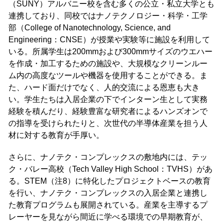
（SUNY）アルバニー校を含む多くの公立・私立大学とも
連携しており、同校ではナノテクノロジー・科学・工学
部（College of Nanotechnology, Science, and
Engineering：CNSE）が授業や実験等に施設を利用して
いる。所属学生は200mmおよび300mmサイズのウエハー
を作成・加工するための施設や、大規模なクリーンルー
ム内の高度なツールや機器を使用することができる。ま
た、ハード面だけでなく、人的交流による恩恵も大き
い。学生たちは入居企業の下でインターン生として実務
経験を積んだり、経験豊富な研究者によるハンズオンで
の指導を受けられたりと、次世代の半導体産業を担う人
材に対する教育が手厚い。
さらに、ナノテク・コンプレックスの敷地内には、テッ
ク・バレー高校（Tech Valley High School：TVHS）があ
る。STEM（注8）に特化したプロジェクトベースの教育
を行い、ナノテク・コンプレックスの入居企業と連携し
た教育プログラムも展開されている。産業を主導するプ
レーヤーを見ながら間近に学べる環境での早期教育が、