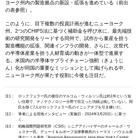
ヨーク州内の製造拠点の新設・拡張を進めている（前出
の表参照）。
このように、目下複数の投資計画が進むニューヨーク
州。2つのCHIPS法に基づく補助金を呼び水に、最先端技
術の研究開発をリードする同州で、試作から量産を担う
製造機能の拡張、関連インフラの開発、さらに、次世代
の半導体産業を担う人材育成の動きが一体型で進展す
る。米国内の半導体サプライチェーン強靭（きょうじ
ん）化が同国の重要なミッションとして掲げられる中、
ニューヨーク州が果たす役割に今後も注目だ。
注1：
ロックフェラー氏の後任のマルコム・ウィルソン氏は約1年という短
い任期で、ナノテクノロジー分野で目立った功績は残していない。同
氏を除く7人がロックフェラー氏のイニシアチブを引き継いだ。
注2：
筆者による現地インタビュー（実施日：2024年3月20日）に基づ
く。
注3：
戦略国際問題研究所（CSIS）シニアアドバイザーのチャールズ・ウ
ェスナー氏、デューイ＆ルボーフ法律事務所のトーマス・ハウエル弁
護士による著作「Regional Renaissance: How New York’s Capital