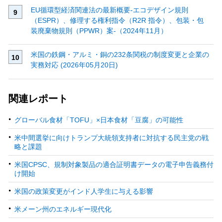
EU循環型経済関連法の最新概要‐エコデザイン規則
（ESPR）、修理する権利指令（R2R 指令）、包装・包
装廃棄物規則（PPWR）案‐（2024年11月）
米国の鉄鋼・アルミ・銅の232条関税の制度変更と企業の
実務対応 (2026年05月20日)
関連レポート
グローバル食材「TOFU」×日本食材「豆腐」の可能性
米中間選挙に向けトランプ大統領支持者に対抗する民主党の戦
略と課題
米国CPSC、規制対象製品の適合証明書データの電子申告義務付
け開始
米国の政策変更がインド人学生に与える影響
米メーン州のエネルギー現代化