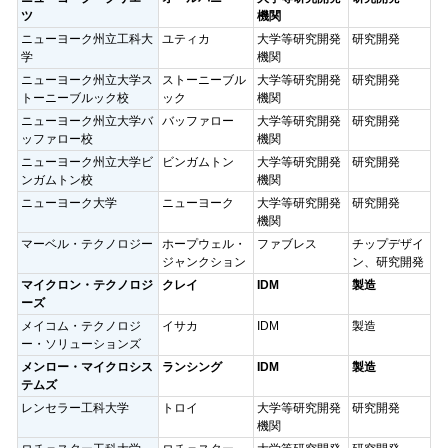
ツ
機関
ニューヨーク州立工科大
ユティカ
大学等研究開発
研究開発
学
機関
ニューヨーク州立大学ス
ストーニーブル
大学等研究開発
研究開発
トーニーブルック校
ック
機関
ニューヨーク州立大学バ
バッファロー
大学等研究開発
研究開発
ッファロー校
機関
ニューヨーク州立大学ビ
ビンガムトン
大学等研究開発
研究開発
ンガムトン校
機関
ニューヨーク大学
ニューヨーク
大学等研究開発
研究開発
機関
マーベル・テクノロジー
ホープウェル・
ファブレス
チップデザイ
ジャンクション
ン、研究開発
マイクロン・テクノロジ
クレイ
IDM
製造
ーズ
メイコム・テクノロジ
イサカ
IDM
製造
ー・ソリューションズ
メンロー・マイクロシス
ランシング
IDM
製造
テムズ
レンセラー工科大学
トロイ
大学等研究開発
研究開発
機関