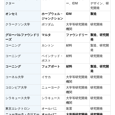
クター
ー、IDM
デザイン、研
究開発
オンセミ
ホープウェル・
IDM
製造
ジャンクション
クラークソン大学
ポツダム
大学等研究開発
研究開発
機関
グローバルファウンドリ
マルタ
ファウンドリー
製造、研究開
ーズ
発
コーニング
カントン
材料
製造、研究開
発
コーニング
ペインテッド・
材料
研究開発
ポスト
コーニング
フェアポート
材料
製造、研究開
発
コーネル大学
イサカ
大学等研究開発
研究開発
機関
コロンビア大学
ニューヨーク
大学等研究開発
研究開発
機関
シラキュース大学
シラキュース
大学等研究開発
研究開発
機関
東京エレクトロン
オールバニ
装置
研究開発
ニューヨーク・クリエー
オールバニ
大学等研究開発
研究開発