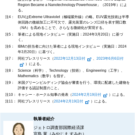
Region Became a Nanotechnology Powerhouse」（2019年）によ
る。
注4：
EUVはExtreme Ultraviolet（極端紫外線）の略。EUV露光技術は半導
体回路の微細加工に不可欠で、露光装置のレンズ口径を表す開口数
（NA）を高めることで、さらなる微細化が実現する。
注5：
筆者による現地インタビュー（実施日：2024年3月20日）に基づ
く。
注6：
IBMの担当者に向けた筆者による現地インタビュー（実施日：2024
年3月20日）に基づく。
注7：
同社プレスリリース（
2022年12月13日付
、
2023年6月6日付
）による。
注8：
Science（科学）、Technology（技術）、Engineering（工学）、
Mathematics（数学）を指す。
注9：
米国グリーンビルディング協会が審査を行う、環境に配慮した建物を
評価する認証制度のこと。
注10：
キャシー・ホークル知事の発表（
2024年2月19日付
）による。
注11：
同社プレスリリース（
2024年2月19日付
）による。
執筆者紹介
ジェトロ調査部国際経済課
宮島 菫（みやじま すみれ）