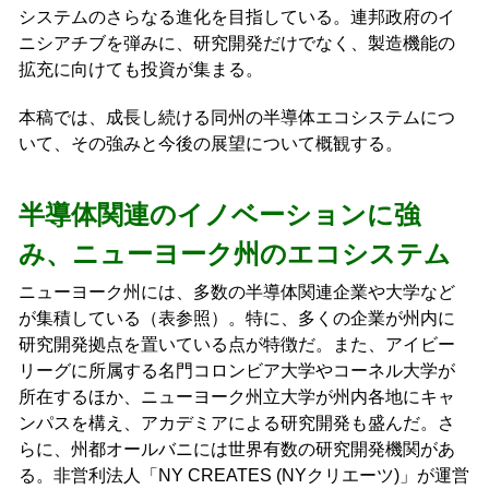
システムのさらなる進化を目指している。連邦政府のイ
ニシアチブを弾みに、研究開発だけでなく、製造機能の
拡充に向けても投資が集まる。
本稿では、成長し続ける同州の半導体エコシステムにつ
いて、その強みと今後の展望について概観する。
半導体関連のイノベーションに強
み、ニューヨーク州のエコシステム
ニューヨーク州には、多数の半導体関連企業や大学など
が集積している（表参照）。特に、多くの企業が州内に
研究開発拠点を置いている点が特徴だ。また、アイビー
リーグに所属する名門コロンビア大学やコーネル大学が
所在するほか、ニューヨーク州立大学が州内各地にキャ
ンパスを構え、アカデミアによる研究開発も盛んだ。さ
らに、州都オールバニには世界有数の研究開発機関があ
る。非営利法人「NY CREATES (NYクリエーツ)」が運営