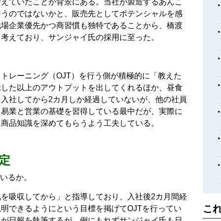
考えていたことが背景にある。当社が製造するあんこ
合うのではないかと、販売先としてポテンシャルを感
地場企業優先かつ商習慣も独特であることから、橋渡
と考えており、サンジャイ氏の採用に至った。
トレーニング（OJT）を行う側が積極的に「教えた
示した以上のアウトプットを出してくれるほか、昼食
入社してから2カ月しか経過していないが、他の社員
貿易業と営業の基礎を習得している最中だが、実際に
に商品知識を深めてもらうよう工夫している。
定
ているか。
を吸収してから」と指導しており、入社後2カ月間経
こ
明できるようにという目標を掲げてOJTを行ってい
員が日報を執筆するが、例にもれずサンジャイ氏も日