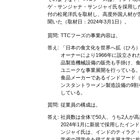
ゲ・サンジャナ・サンジャイ氏を採用し
付の松尾洋氏を取材し、高度外国人材が
聞いた（取材日：2024年3月1日）。
質問:
TTCフーズの事業内容は。
答え:
「日本の食文化を世界へ拡（ひろ
オーナーにより1966年に設立さ
品製造機械設備の販売も手掛け、
ユニークな事業展開を行っている
食品メーカーであるインドフード（Indo
ンスタントラーメン製造設備の9割
している。
質問:
従業員の構成は。
答え:
社員数は全体で50人、うち2人が
2024年1月に新規で採用したイ
ンジャイ氏は、インドのティラク・
学省の奨学金を得て名古屋大学に約