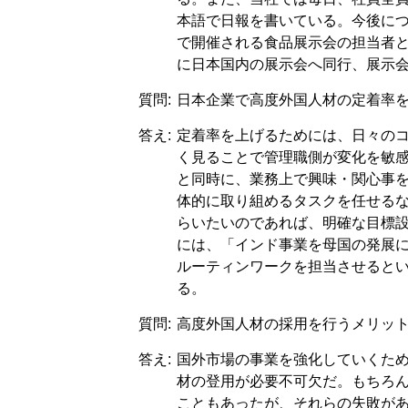
本語で日報を書いている。今後につ
で開催される食品展示会の担当者
に日本国内の展示会へ同行、展示
質問:
日本企業で高度外国人材の定着率
答え:
定着率を上げるためには、日々の
く見ることで管理職側が変化を敏
と同時に、業務上で興味・関心事
体的に取り組めるタスクを任せる
らいたいのであれば、明確な目標
には、「インド事業を母国の発展
ルーティンワークを担当させると
る。
質問:
高度外国人材の採用を行うメリッ
答え:
国外市場の事業を強化していくた
材の登用が必要不可欠だ。もちろ
こともあったが、それらの失敗が