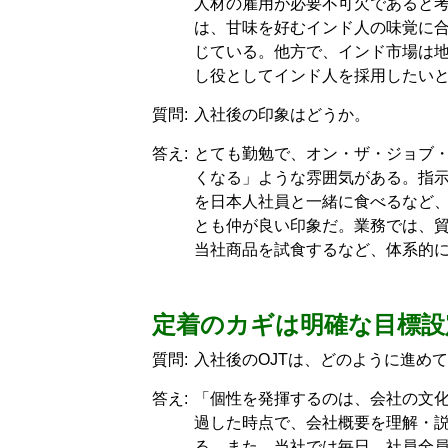
人材の雇用が必要不可欠であると
は、甘味を好むインド人の味覚に
じている。他方で、インド市場は
し役としてインド人を採用したい
質問:
入社後の印象はどうか。
答え:
とても勤勉で、オン・ザ・ジョブ・
くなる」ような雰囲気がある。指
を日本人社員と一緒に食べるなど、
とも仲が良い印象だ。業務では、
当社商品を試食するなど、体系的
定着のカギは明確な目標設
質問:
入社後のOJTは、どのように進め
答え:
「個性を発揮するのは、会社の文化
過した時点で、会社概要を理解・説
る。また、当社では毎日、社員全