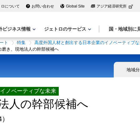
トロについて
お問い合わせ
Global Site
アジア経済研究所
外ビジネス情報
ジェトロのサービス
国・地域別に
ート
特集
高度外国人材と創出する日本企業のイノベーティブな
力磨き、現地法人の幹部候補へ
地域分
イノベーティブな未来
法人の幹部候補へ
4）