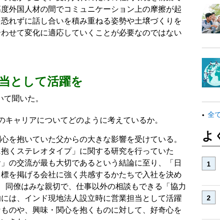
高度外国人材の間でコミュニケーション上の摩擦が起
を恐れずに話し合いを積み重ねる姿勢や土壌づくりを
合わせて変化に適応していくことが必要なのではない
当として活躍を
いて聞いた。
全
のキャリアについてどのように考えているか。
よ
関心を抱いていた父からの大きな影響を受けている。
に抱くステレオタイプ」に関する研究を行っていた
食」の交流が最も大切であるという結論に至り、「日
目標を掲げる会社に強く共感するかたちで入社を決め
、同僚はみな親切で、仕事以外の相談もできる「協力
的には、インド現地法人設立時に営業担当として活躍
なものや、興味・関心を抱くものに対して、好奇心を