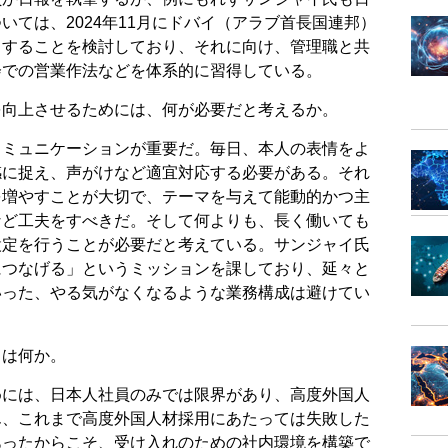
いては、2024年11月にドバイ（アラブ首長国連邦）
とすることを検討しており、それに向け、管理職と共
会での営業作法などを体系的に習得している。
を向上させるためには、何が必要だと考えるか。
コミュニケーションが重要だ。毎日、本人の表情をよ
感に捉え、声がけなど適宜対応する必要がある。それ
を増やすことが大切で、テーマを与えて能動的かつ主
など工夫をすべきだ。そして何よりも、長く働いても
設定を行うことが必要だと考えている。サンジャイ氏
につなげる」というミッションを課しており、延々と
いった、やる気がなくなるような業務構成は避けてい
トは何か。
めには、日本人社員のみでは限界があり、高度外国人
ん、これまで高度外国人材採用にあたっては失敗した
あったからこそ、受け入れのための社内環境を構築で