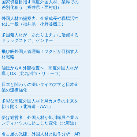
国家資格目指す高度外国人材、業界での
差別化狙う（福井県・西村組）
外国人材の提案力、企業成長や職場活性
化に一役（福井県・小野谷機工）
多国籍人材が「あたりまえ」に活躍する
ドラッグストア、ゲンキー
飛び級外国人管理職！フクビが目指す人
材戦略
油圧からAI外観検査へ、高度外国人材が
導くDX（北九州市・リョーワ）
日本と関わりの深いタイの大学と日本企
業の連携強化
多彩な高度外国人材とAIカメラの未来を
切り開く（北海道・AWL）
夢は経営者、外国人材が旭川家具企業カ
ンディハウスに起こした変化（北海道）
名古屋の光建、外国人材と動作分析・AR