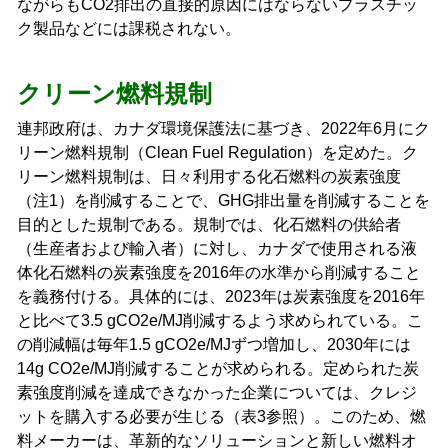
ながらもCO2排出の直接的原因にはならないプラスチッ
ク製品などには課税されない。
クリーン燃料規制
連邦政府は、カナダ環境保護法に基づき、2022年6月にク
リーン燃料規制（Clean Fuel Regulation）を定めた。ク
リーン燃料規制は、日々利用する化石燃料の炭素強度
（注1）を削減することで、GHG排出量を削減することを
目的とした規制である。規制では、化石燃料の供給者
（生産者および輸入者）に対し、カナダで使用される液
体化石燃料の炭素強度を2016年の水準から削減すること
を義務付ける。具体的には、2023年は炭素強度を2016年
と比べて3.5 gCO2e/MJ削減するよう求められている。こ
の削減幅は毎年1.5 gCO2e/MJずつ増加し、2030年には
14g CO2e/MJ削減することが求められる。定められた炭
素強度削減を達成できなかった企業については、クレジ
ットを購入する必要が生じる（表3参照）。このため、燃
料メーカーは、革新的なソリューションと新しい燃料オ