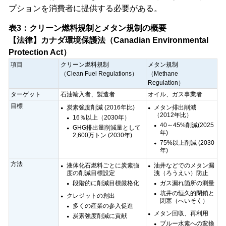
プションを消費者に提供する必要がある。
表3：クリーン燃料規制とメタン規制の概要
【法律】カナダ環境保護法（Canadian Environmental
Protection Act）
項目
クリーン燃料規制
メタン規制
（Clean Fuel Regulations）
（Methane
Regulation）
ターゲット
石油輸入者、製造者
オイル、ガス事業者
目標
炭素強度削減 (2016年比)
メタン排出削減
（2012年比）
16％以上（2030年）
40～45%削減(2025
GHG排出量削減量として
年)
2,600万トン (2030年)
75%以上削減 (2030
年)
方法
液体化石燃料ごとに炭素強
油井などでのメタン漏
度の削減目標設定
洩（ろうえい）防止
段階的に削減目標厳格化
ガス漏れ箇所の測量
坑井の恒久的閉鎖と
クレジットの創出
閉塞（へいそく）
多くの産業の参入促進
メタン回収、再利用
炭素強度削減に貢献
ブルー水素への変換