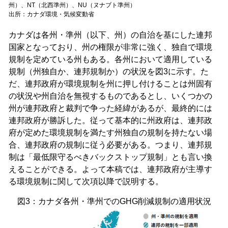
州）、NT（北西準州）、NU（ヌナブト準州）
出所：カナダ環境・気候変動省
カナダは各州・準州（以下、州）の自治を基にした連邦
国家となっており、州の権限が非常に強く、独自で環境
規制を定めている州もある。各州において適用している
規制（州独自か、連邦規制か）の状況を図3に示す。た
だ、連邦政府が環境規制を州に押し付けることは州固有
の状況や州自治を無視するものであるとし、いくつかの
州が連邦政府と裁判で争った経緯があるが、最終的には
連邦政府が勝訴した。従って基本的に州政府は、連邦政
府が定めた環境規制を満たす州独自の規制を持たない場
合、連邦政府の規制に従う必要がある。つまり、連邦規
制は「最低限守るべきバックストップ規制」とも言い換
えることができる。よって本稿では、連邦政府が主導す
る環境規制に関して次項以降で説明する。
図3：カナダ各州・準州でのGHG削減規制の適用状況