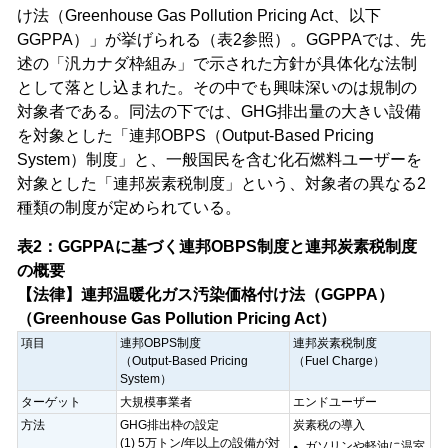
け法（Greenhouse Gas Pollution Pricing Act、以下
GGPPA）」が挙げられる（表2参照）。GGPPAでは、先
述の「汎カナダ枠組み」で示された方針が具体化な法制
として落とし込まれた。その中でも興味深いのは規制の
対象者である。同法の下では、GHG排出量の大きい設備
を対象とした「連邦OBPS（Output-Based Pricing
System）制度」と、一般国民を含む化石燃料ユーザーを
対象とした「連邦炭素税制度」という、対象者の異なる2
種類の制度が定められている。
表2：GGPPAに基づく連邦OBPS制度と連邦炭素税制度
の概要
【法律】連邦温暖化ガス汚染価格付け法（GGPPA）
（Greenhouse Gas Pollution Pricing Act）
項目
連邦OBPS制度
連邦炭素税制度
（Output-Based Pricing
（Fuel Charge）
System）
ターゲット
大規模事業者
エンドユーザー
方法
GHG排出枠の設定
炭素税の導入
(1) 5万トン/年以上の設備が対
ガソリンや軽油に温室