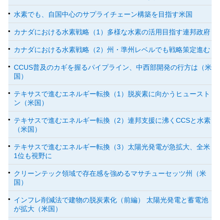
水素でも、自国中心のサプライチェーン構築を目指す米国
カナダにおける水素戦略（1）多様な水素の活用目指す連邦政府
カナダにおける水素戦略（2）州・準州レベルでも戦略策定進む
CCUS普及のカギを握るパイプライン、中西部開発の行方は（米
国）
テキサスで進むエネルギー転換（1）脱炭素に向かうヒュースト
ン（米国）
テキサスで進むエネルギー転換（2）連邦支援に沸くCCSと水素
（米国）
テキサスで進むエネルギー転換（3）太陽光発電が急拡大、全米
1位も視野に
クリーンテック領域で存在感を強めるマサチューセッツ州（米
国）
インフレ削減法で建物の脱炭素化（前編） 太陽光発電と蓄電池
が拡大（米国）