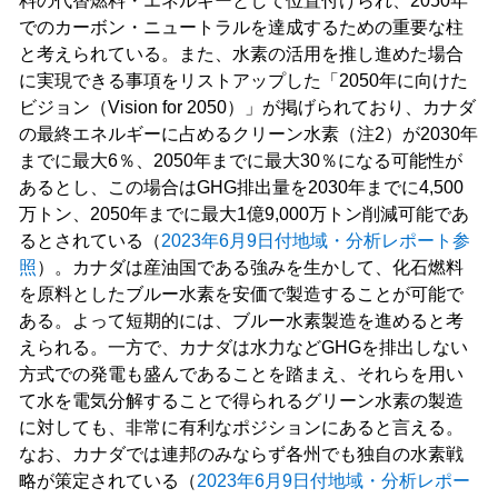
料の代替燃料・エネルギーとして位置付けられ、2050年
でのカーボン・ニュートラルを達成するための重要な柱
と考えられている。また、水素の活用を推し進めた場合
に実現できる事項をリストアップした「2050年に向けた
ビジョン（Vision for 2050）」が掲げられており、カナダ
の最終エネルギーに占めるクリーン水素（注2）が2030年
までに最大6％、2050年までに最大30％になる可能性が
あるとし、この場合はGHG排出量を2030年までに4,500
万トン、2050年までに最大1億9,000万トン削減可能であ
るとされている（
2023年6月9日付地域・分析レポート参
照
）。カナダは産油国である強みを生かして、化石燃料
を原料としたブルー水素を安価で製造することが可能で
ある。よって短期的には、ブルー水素製造を進めると考
えられる。一方で、カナダは水力などGHGを排出しない
方式での発電も盛んであることを踏まえ、それらを用い
て水を電気分解することで得られるグリーン水素の製造
に対しても、非常に有利なポジションにあると言える。
なお、カナダでは連邦のみならず各州でも独自の水素戦
略が策定されている（
2023年6月9日付地域・分析レポー