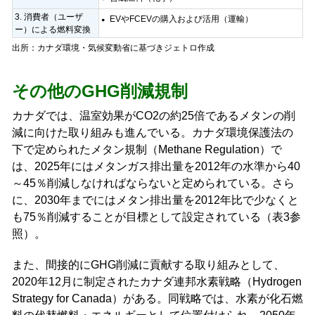
3. 消費者（ユーザ
EVやFCEVの購入および活用（運輸）
ー）による燃料変換
出所：カナダ環境・気候変動省に基づきジェトロ作成
その他のGHG削減規制
カナダでは、温室効果がCO2の約25倍であるメタンの削
減に向けた取り組みも進んでいる。カナダ環境保護法の
下で定められたメタン規制（Methane Regulation）で
は、2025年にはメタンガス排出量を2012年の水準から40
～45％削減しなければならないと定められている。さら
に、2030年までにはメタン排出量を2012年比で少なくと
も75％削減することが目標として設定されている（表3参
照）。
また、間接的にGHG削減に貢献する取り組みとして、
2020年12月に制定されたカナダ連邦水素戦略（Hydrogen
Strategy for Canada）がある。同戦略では、水素が化石燃