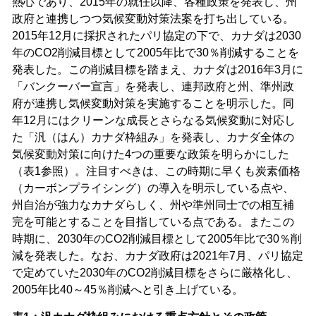
熱心であり、2015年の就任以降、各種政策を発表し、州
政府と連携しつつ気候変動対策法案を打ち出している。
2015年12月に採択されたパリ協定の下で、カナダは2030
年のCO2削減目標として2005年比で30％削減することを
発表した。この削減目標を踏まえ、カナダは2016年3月に
「バンクーバー宣言」を発表し、連邦政府と州、準州政
府が連携し気候変動対策を実施することを明示した。同
年12月にはクリーンな成長とさらなる気候変動に対応し
た「汎（はん）カナダ枠組み」を発表し、カナダ全体の
気候変動対策に向けた4つの重要な政策を明らかにした
（表1参照）。注目すべきは、この時期に早くも炭素価格
（カーボンプライシング）の導入を明示している点や、
州自治が強力なカナダらしく、州や準州同士での相互補
完を可能とすることを目指している点である。またこの
時期に、2030年のCO2削減目標として2005年比で30％削
減を発表した。なお、カナダ政府は2021年7月、パリ協定
で定めていた2030年のCO2削減目標をさらに厳格化し、
2005年比40～45％削減へと引き上げている。