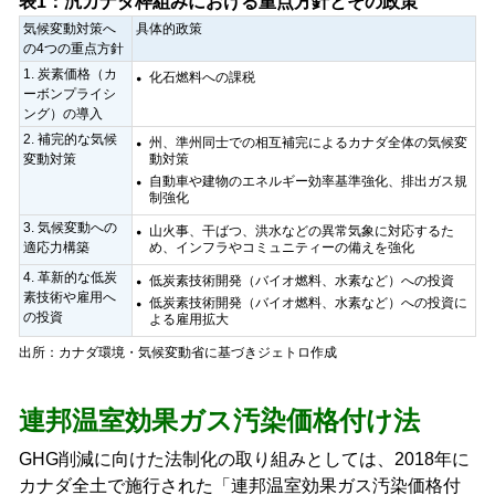
表1：汎カナダ枠組みにおける重点方針とその政策
気候変動対策へ
具体的政策
の4つの重点方針
1. 炭素価格（カ
化石燃料への課税
ーボンプライシ
ング）の導入
2. 補完的な気候
州、準州同士での相互補完によるカナダ全体の気候変
変動対策
動対策
自動車や建物のエネルギー効率基準強化、排出ガス規
制強化
3. 気候変動への
山火事、干ばつ、洪水などの異常気象に対応するた
適応力構築
め、インフラやコミュニティーの備えを強化
4. 革新的な低炭
低炭素技術開発（バイオ燃料、水素など）への投資
素技術や雇用へ
低炭素技術開発（バイオ燃料、水素など）への投資に
の投資
よる雇用拡大
出所：カナダ環境・気候変動省に基づきジェトロ作成
連邦温室効果ガス汚染価格付け法
GHG削減に向けた法制化の取り組みとしては、2018年に
カナダ全土で施行された「連邦温室効果ガス汚染価格付