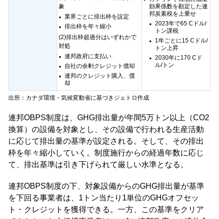
象
効果係数を勘定した連
邦炭素税を上乗せ
業界ごとに排出枠を設定
2023年で65 Cドル/
排出枠を年々縮小
トン課税
(2)排出枠超過分はいずれかで
1年ごとに15 Cドル/
対処
トン上昇
連邦政府に支払い
2030年に170 Cド
ル/トン
自社の余剰クレジット償却
連邦のクレジット購入、償
却
出所：カナダ環境・気候変動省に基づきジェトロ作成
連邦OBPS制度は、GHG排出量が年間5万トン以上（CO2
換算）の設備を対象とし、その設備で行われる生産活動
に応じて排出量の基準が設定される。そして、その排出
枠を年々縮小していく。制度施行からの経過年数に応じ
て、排出基準は引き下げられて厳しい水準となる。
連邦OBPS制度の下、対象設備からのGHG排出量が基準
を下回る事業者は、1トン当たり1単位のGHGオフセッ
ト・クレジットを獲得できる。一方、この基準をクリア