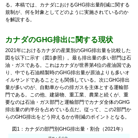
る。本稿では、カナダにおけるGHG排出量削減に関する
規制が、何を対象としてどのように実施されているのか
を解説する。
カナダのGHG排出に関する現状
2021年におけるカナダの産業別のGHG排出量を比較した
図を以下に示す（図1参照）。最も排出量の多い部門は石
油・ガスである。これはカナダが世界第4位の産油国であ
り、中でも石油精製時のGHG排出量が原油よりも多いオ
イルサンドであることとも関係している。次にGHG排出
量が多いのが、自動車からの排ガスを主体とする運輸部
門である。この他、建築物、重工業、農業と続くが、重
要なのは石油・ガス部門と運輸部門でカナダ全体のGHG
排出量の約半分を占めている点だ。従って、この2部門か
らのGHG排出をどう抑えるかが削減のポイントとなる。
図1：カナダの部門別GHG排出量・割合（2021年）