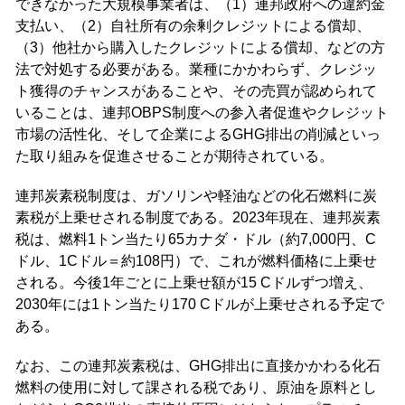
できなかった大規模事業者は、（1）連邦政府への違約金
支払い、（2）自社所有の余剰クレジットによる償却、
（3）他社から購入したクレジットによる償却、などの方
法で対処する必要がある。業種にかかわらず、クレジッ
ト獲得のチャンスがあることや、その売買が認められて
いることは、連邦OBPS制度への参入者促進やクレジット
市場の活性化、そして企業によるGHG排出の削減といっ
た取り組みを促進させることが期待されている。
連邦炭素税制度は、ガソリンや軽油などの化石燃料に炭
素税が上乗せされる制度である。2023年現在、連邦炭素
税は、燃料1トン当たり65カナダ・ドル（約7,000円、C
ドル、1Cドル＝約108円）で、これが燃料価格に上乗せ
される。今後1年ごとに上乗せ額が15 Cドルずつ増え、
2030年には1トン当たり170 Cドルが上乗せされる予定で
ある。
なお、この連邦炭素税は、GHG排出に直接かかわる化石
燃料の使用に対して課される税であり、原油を原料とし