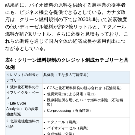
結果的に、バイオ燃料の原料を供給する農林業の従事者
にも、ビジネス機会を提供できるとしている。カナダ政
府は、クリーン燃料規制の下では2030年時点で炭素強度
の低いディーゼル燃料が約22億リットルと、エタノール
燃料が約7億リットル、さらに必要と見積もっており、こ
れらの調達を通じて国内全体の経済成長や雇用創出につ
ながるとしている。
表4：クリーン燃料規制のクレジット創成カテゴリーと具
体例
クレジットの創出カ
具体例（主な参入可能業界）
テゴリー
1. 液体化石燃料のラ
CCSと化石燃料開発の組み合わせ（石油開発）
イフサイクル・ベー
低炭素電力による発電（電力）
ス
既存製油所を用いたバイオ燃料の製造（石油精
（Life Cycle
製）
Analysis）での炭素
Co-processing（石油精製）
強度削減
2. 低炭素強度燃料の
エタノール（農業）
供給
バイオディーゼル（農業）
合成燃料（化学）