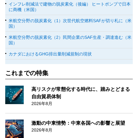
インフレ削減法で建物の脱炭素化（後編） ヒートポンプで日本
に商機（米国）
米航空分野の脱炭素化（1）次世代航空燃料SAFが切り札に（米
国）
米航空分野の脱炭素化（2）民間企業のSAF生産・調達進む（米
国）
カナダにおけるGHG排出量削減規制の現状
これまでの特集
高リスクが常態化する時代に、踏みとどまる
自由貿易体制
2026年8月
激動の中東情勢：中東各国への影響と展望
2026年8月