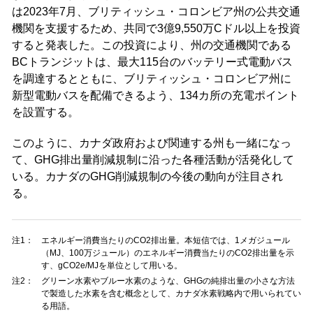
は2023年7月、ブリティッシュ・コロンビア州の公共交通
機関を支援するため、共同で3億9,550万Cドル以上を投資
すると発表した。この投資により、州の交通機関である
BCトランジットは、最大115台のバッテリー式電動バス
を調達するとともに、ブリティッシュ・コロンビア州に
新型電動バスを配備できるよう、134カ所の充電ポイント
を設置する。
このように、カナダ政府および関連する州も一緒になっ
て、GHG排出量削減規制に沿った各種活動が活発化して
いる。カナダのGHG削減規制の今後の動向が注目され
る。
注1：
エネルギー消費当たりのCO2排出量。本短信では、1メガジュール
（MJ、100万ジュール）のエネルギー消費当たりのCO2排出量を示
す、gCO2e/MJを単位として用いる。
注2：
グリーン水素やブルー水素のような、GHGの純排出量の小さな方法
で製造した水素を含む概念として、カナダ水素戦略内で用いられてい
る用語。