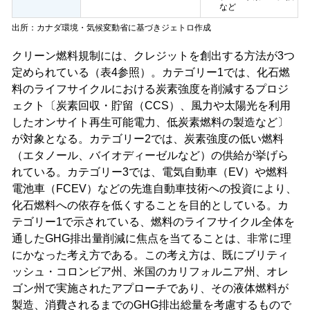
など
出所：カナダ環境・気候変動省に基づきジェトロ作成
クリーン燃料規制には、クレジットを創出する方法が3つ
定められている（表4参照）。カテゴリー1では、化石燃
料のライフサイクルにおける炭素強度を削減するプロジ
ェクト〔炭素回収・貯留（CCS）、風力や太陽光を利用
したオンサイト再生可能電力、低炭素燃料の製造など〕
が対象となる。カテゴリー2では、炭素強度の低い燃料
（エタノール、バイオディーゼルなど）の供給が挙げら
れている。カテゴリー3では、電気自動車（EV）や燃料
電池車（FCEV）などの先進自動車技術への投資により、
化石燃料への依存を低くすることを目的としている。カ
テゴリー1で示されている、燃料のライフサイクル全体を
通したGHG排出量削減に焦点を当てることは、非常に理
にかなった考え方である。この考え方は、既にブリティ
ッシュ・コロンビア州、米国のカリフォルニア州、オレ
ゴン州で実施されたアプローチであり、その液体燃料が
製造、消費されるまでのGHG排出総量を考慮するもので