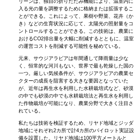
リーンは、独自の折りたたみ機能により、温室内に
入る光の量を調整するために格納または拡張するこ
とができる。これによって、果樹や野菜、花卉（か
き）などの生育状況に応じて、太陽光の照射量をコ
ントロールすることができる。この技術は、農業に
おけるCO2排出量を大幅に削減するとともに、温室
の運営コストを削減する可能性を秘めている。
元来、サウジアラビアは年間通して降雨量は少な
く、恒常的な河川もない、世界で最も乾燥した国の
一つ。厳しい気候条件が、サウジアラビアの農業セ
クターの成長を阻害する大きな要因となっていた
が、近年は再生水を利用した水耕栽培式など、砂漠
の中でも砂漠の中でも水耕栽培法と再生水を利用し
た作物栽培が可能になり、農業分野で大きく注目さ
れている。
私たちは技術を検証するため、リヤド地域とジッダ
地域にそれぞれ2カ所で計4カ所のパイロット実証設
備を設置した。リヤド地域は100平方メートルと