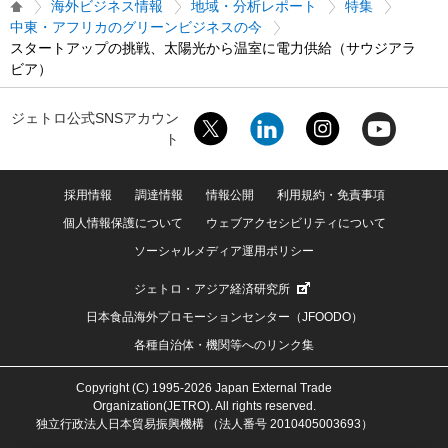
海外ビジネス情報
地域・分析レポート
特集
中東・アフリカのグリーンビジネスの今
スタートアップの挑戦、太陽光から温室に電力供給（サウジアラ
ビア）
ジェトロ公式SNSアカウン
ト
採用情報
調達情報
情報公開
利用規約・免責事項
個人情報保護について
ウェブアクセシビリティについて
ソーシャルメディア運用ポリシー
ジェトロ・アジア経済研究所
日本食品海外プロモーションセンター（JFOODO）
各種自治体・機関等へのリンク集
Copyright (C) 1995-2026 Japan External Trade
Organization(JETRO). All rights reserved.
独立行政法人日本貿易振興機構 （法人番号 2010405003693）