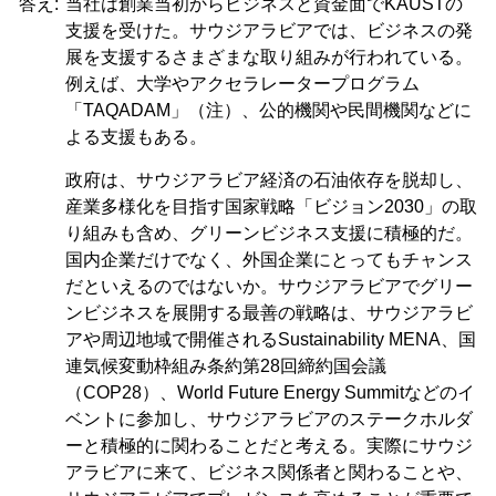
答え:
当社は創業当初からビジネスと資金面でKAUSTの
支援を受けた。サウジアラビアでは、ビジネスの発
展を支援するさまざまな取り組みが行われている。
例えば、大学やアクセラレータープログラム
「TAQADAM」（注）、公的機関や民間機関などに
よる支援もある。
政府は、サウジアラビア経済の石油依存を脱却し、
産業多様化を目指す国家戦略「ビジョン2030」の取
り組みも含め、グリーンビジネス支援に積極的だ。
国内企業だけでなく、外国企業にとってもチャンス
だといえるのではないか。サウジアラビアでグリー
ンビジネスを展開する最善の戦略は、サウジアラビ
アや周辺地域で開催されるSustainability MENA、国
連気候変動枠組み条約第28回締約国会議
（COP28）、World Future Energy Summitなどのイ
ベントに参加し、サウジアラビアのステークホルダ
ーと積極的に関わることだと考える。実際にサウジ
アラビアに来て、ビジネス関係者と関わることや、