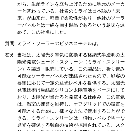
がら、生産ラインを立ち上げるために地元のメーカ
ーと関わっている。社名のミライは日本語の「未
来」が由来だ。軽量で柔軟性があり、他社のソーラ
ーパネルとは一線を画す製品であるという意味を込
めて、この社名にした。
質問:
ミライ・ソーラーのビジネスモデルは。
答え:
当社は、太陽光を電気に変換する格納式半透明の太
陽光発電シェード・スクリーン（ミライ・スクリー
ン）を製造・販売している。この製品は、折り畳み
可能なソーラーパネルが連結されたもので、顧客の
要望に応じて一定の遮光レベルを提供する。太陽光
発電技術は単結晶シリコン太陽電池をベースにして
おり、太陽光が当たると発電する仕組み。この電気
は、温室の運営を維持し、オフグリッドでの設置を
可能とするために、様々な方法で使用することがで
きる。ミライ・スクリーンは、植物レベルで均一な
遮光を確保する独自の技術が採用されている。スク