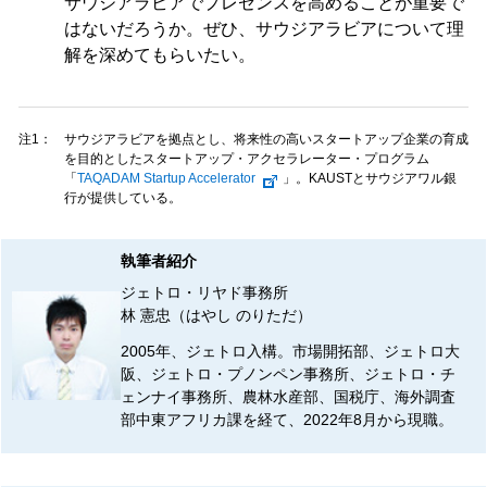
サウジアラビアでプレゼンスを高めることが重要で
はないだろうか。ぜひ、サウジアラビアについて理
解を深めてもらいたい。
注1：
サウジアラビアを拠点とし、将来性の高いスタートアップ企業の育成
を目的としたスタートアップ・アクセラレーター・プログラム
「
TAQADAM Startup Accelerator
」。KAUSTとサウジアワル銀
行が提供している。
執筆者紹介
ジェトロ・リヤド事務所
林 憲忠（はやし のりただ）
2005年、ジェトロ入構。市場開拓部、ジェトロ大
阪、ジェトロ・プノンペン事務所、ジェトロ・チ
ェンナイ事務所、農林水産部、国税庁、海外調査
部中東アフリカ課を経て、2022年8月から現職。