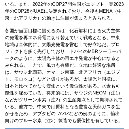
いる。また、2022年のCOP27開催国がエジプト、翌2023
年のCOP28がUAEに決定されており、今後もMENA（中
東・北アフリカ）の動きに注目が集まるとみられる。
各国が当面目標に据えるのは、化石燃料による火力主体
の発電を再エネ発電に切り替えていく戦略となる。中東
地域は全体的に、太陽光発電を営む上で好立地だ。プロ
ジェクトも多く先行しており、ドバイのMBRソーラーパ
ークのように、太陽光主体の再エネ発電が中心になると
みられる。一方で、風力も有望だ。立地に好適な場所
は、サウジ北西部、オマーン南部、北アフリカ（エジプ
ト、モロッコ）などと偏りがあるが、太陽光と同様に、
日本と比べてかなり安価という優位性がある。水素も可
能性を秘めている。将来的には、サウジのNEOM（注1）
などがグリーン水素（注2）の生産拠点として期待されて
いる。他方で、中東では原料となる豊富な天然ガスを生
かせるため、アブダビのTA’ZIZなどの例のように、輸出
向けのブルー水素（注3）製造でも優位性を有している。