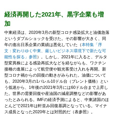
経済再開した2021年、黒字企業も増
加
中東経済は、2020年3月の新型コロナ感染拡大と油価急落
というダブルショックを受けた。その影響が大きく、同
年の進出日系企業の業績は悪化していた（
本特集「序
文：変わりゆく中東、厳しいビジネス環境下で新たな可
能性を探る」参照
）。しかし、2021年に入ると、デルタ
型変異株による感染再拡大などを経ながらも、ワクチン
接種の進展によって航空便や観光客受け入れを再開。新
型コロナ禍からの回復の動きがみられた。油価について
も、2020年3月の1バレル10ドル台（ブレント価格）とい
う低迷から、1年後の2021年3月には60ドル台まで上昇し
た。世界の需要回復や産油国の減産調整などの影響があ
ったとみられる。IMFの経済予測によると、中東諸国のほ
とんどで2021年は軒並み回復基調となっている。マイナ
ス成長となった2020年とは対照的だ（表参照）。