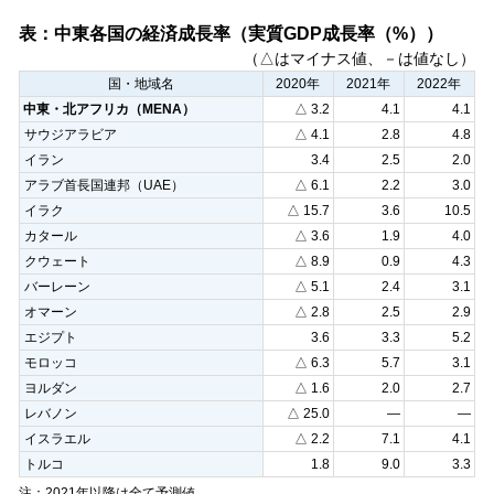
表：中東各国の経済成長率（実質GDP成長率（%））
（△はマイナス値、－は値なし）
国・地域名
2020年
2021年
2022年
中東・北アフリカ（MENA）
△ 3.2
4.1
4.1
サウジアラビア
△ 4.1
2.8
4.8
イラン
3.4
2.5
2.0
アラブ首長国連邦（UAE）
△ 6.1
2.2
3.0
イラク
△ 15.7
3.6
10.5
カタール
△ 3.6
1.9
4.0
クウェート
△ 8.9
0.9
4.3
バーレーン
△ 5.1
2.4
3.1
オマーン
△ 2.8
2.5
2.9
エジプト
3.6
3.3
5.2
モロッコ
△ 6.3
5.7
3.1
ヨルダン
△ 1.6
2.0
2.7
レバノン
△ 25.0
—
—
イスラエル
△ 2.2
7.1
4.1
トルコ
1.8
9.0
3.3
注：2021年以降は全て予測値。