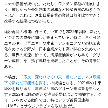
ロナの影響が続いた。ただし、ワクチン接種の進展によ
り、厳しかった外出制限の緩和など経済再開の動きもみ
られた。これは、進出日系企業の業績は前年比で大きく
改善する結果につながった。
経済再開の機運に伴って、中東でも2022年以降、新たな
ビジネスの成長に関心が高まっている。特に、再生可能
エネルギー（再エネ）や水素、アンモニアなどの脱炭素
化をめぐる分野が、日本企業からも高い関心を集めてい
る。世界の潮流に沿って、湾岸産油国がいち早く「グリ
ーン成長」を目指す戦略を発表したことが、その背景に
ある。
本稿は、「
序文：変わりゆく中東、厳しいビジネス環境
下で新たな可能性を探る
」の続編となる。2021年の中東
経済を振り返り、湾岸産油国のグリーン推進策を中心と
する2022年以降の新たな注目分野について概観する。グ
リーンをめぐる動向では、特にアラブ首長国連邦
（UAE）とサウジアラビアを取り上げた。