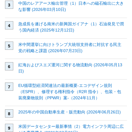
中国のレアアース輸出管理（1）日本への磁石輸出に大き
な影響 (2026年03月10日)
急成長を遂げる南米の新興国ガイアナ（1）石油発見で潤
う国内経済 (2025年12月12日)
米中間選挙に向けトランプ大統領支持者に対抗する民主
党の戦略と課題 (2026年07月23日)
紅海およびスエズ運河に関する物流動向 (2026年05月13
日)
EU循環型経済関連法の最新概要‐エコデザイン規則
（ESPR）、修理する権利指令（R2R 指令）、包装・包
装廃棄物規則（PPWR）案‐（2024年11月）
2025年の中国自動車生産・販売動向 (2026年06月26日)
米国データセンター最新事情（2）電力インフラ周辺に広