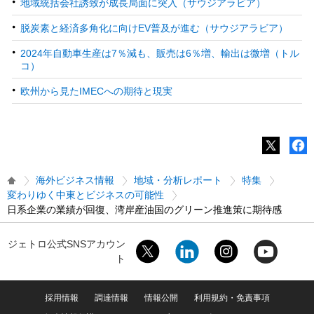
地域統括会社誘致が成長局面に突入（サウジアラビア）
脱炭素と経済多角化に向けEV普及が進む（サウジアラビア）
2024年自動車生産は7％減も、販売は6％増、輸出は微増（トル
コ）
欧州から見たIMECへの期待と現実
海外ビジネス情報
地域・分析レポート
特集
変わりゆく中東とビジネスの可能性
日系企業の業績が回復、湾岸産油国のグリーン推進策に期待感
ジェトロ公式SNSアカウン
ト
採用情報
調達情報
情報公開
利用規約・免責事項