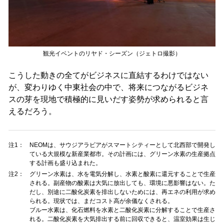
観光イベントのリヤド・シーズン（ジェトロ撮影）
こうした動きの全てがビジネスに直結するわけではない
が、変わりゆく中東社会の中で、将来につながるビジネ
スの芽を現地で積極的に見いだす姿勢が求められると言
えるだろう。
注1：
NEOMは、サウジアラビアがスマートシティーとして北西部で開発し
ている大規模な新産業都市。その計画には、グリーン水素の生産拠点
する計画も盛り込まれた。
注2：
グリーン水素は、水を電気分解し、水素と酸素に還元することで生産
される。副産物の酸素は大気に放出しても、環境に悪影響はない。た
だし、別途に二酸化炭素を排出しないためには、再エネの利用が求め
られる。現状では、まだコスト高が余儀なくされる。
ブルー水素は、化石燃料を水素と二酸化炭素に分解することで生産さ
れる。二酸化炭素を大気排出する前に回収できると、温室効果は生じ