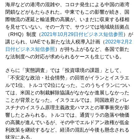
海岸などの港湾の混雑や、コロナ発生による中国の港湾
閉鎖などがもたらされた。中東でもこの影響が続き、国
際物流の遅延と輸送費の高騰が、いまだに収束する様相
を見せていない。その一方で、サウジでは地域統括拠点
（RHQ）制度（
2021年10月29日付ビジネス短信参照
）が
講じられ、UAEでも新たな法人税導入計画（
2022年2月2
日付ビジネス短信参照
）が持ち上がるなど、各国で新た
な法制度への対応が求められるケースも生じている。
さらに「実態調査」では「投資環境の課題」として、
「不安定な政治・社会情勢」の回答がイランとイスラエ
ルで1位、トルコで2位になった。このうちイランについ
ては、米国との制裁解除協議がなかなか進展しなかった
ことが背景となった。イスラエルでは、同国政府とパレ
スチナのイスラム原理主義政党ハマスとの軍事衝突が影
響したとみられる。トルコでは、通貨リラの急落や物価
の高騰が進んでいるが、その中でエルドアン政権が低金
利政策を継続するなど、経済の混乱が今後も懸念される
状況にある。