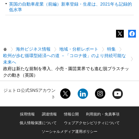
英国の自動車産業（前編）新車登録・生産は、2021年も記録的
低水準
海外ビジネス情報
地域・分析レポート
特集
欧州が歩む循環型経済への道 －「コロナ後」のより持続可能な
未来へ
政府は新たな規制を導入、小売・園芸業界でも進む脱プラスチッ
クの動き（英国）
ジェトロ公式SNSアカウン
ト
採用情報
調達情報
情報公開
利用規約・免責事項
個人情報保護について
ウェブアクセシビリティについて
ソーシャルメディア運用ポリシー