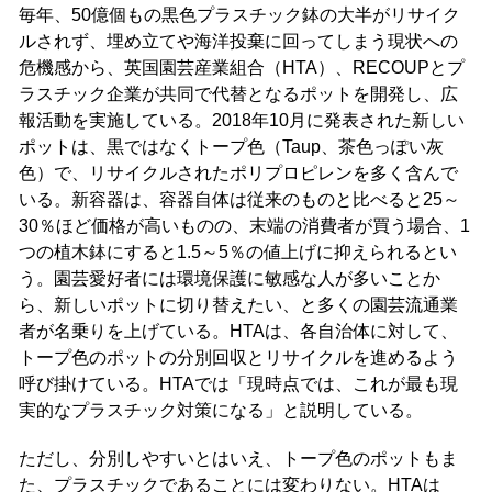
毎年、50億個もの黒色プラスチック鉢の大半がリサイク
ルされず、埋め立てや海洋投棄に回ってしまう現状への
危機感から、英国園芸産業組合（HTA）、RECOUPとプ
ラスチック企業が共同で代替となるポットを開発し、広
報活動を実施している。2018年10月に発表された新しい
ポットは、黒ではなくトープ色（Taup、茶色っぽい灰
色）で、リサイクルされたポリプロピレンを多く含んで
いる。新容器は、容器自体は従来のものと比べると25～
30％ほど価格が高いものの、末端の消費者が買う場合、1
つの植木鉢にすると1.5～5％の値上げに抑えられるとい
う。園芸愛好者には環境保護に敏感な人が多いことか
ら、新しいポットに切り替えたい、と多くの園芸流通業
者が名乗りを上げている。HTAは、各自治体に対して、
トープ色のポットの分別回収とリサイクルを進めるよう
呼び掛けている。HTAでは「現時点では、これが最も現
実的なプラスチック対策になる」と説明している。
ただし、分別しやすいとはいえ、トープ色のポットもま
た、プラスチックであることには変わりない。HTAは