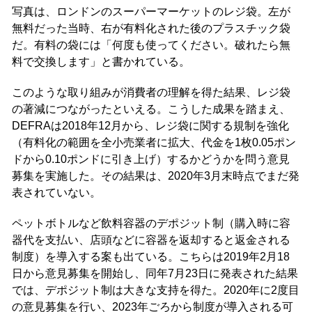
写真は、ロンドンのスーパーマーケットのレジ袋。左が
無料だった当時、右が有料化された後のプラスチック袋
だ。有料の袋には「何度も使ってください。破れたら無
料で交換します」と書かれている。
このような取り組みが消費者の理解を得た結果、レジ袋
の著減につながったといえる。こうした成果を踏まえ、
DEFRAは2018年12月から、レジ袋に関する規制を強化
（有料化の範囲を全小売業者に拡大、代金を1枚0.05ポン
ドから0.10ポンドに引き上げ）するかどうかを問う意見
募集を実施した。その結果は、2020年3月末時点でまだ発
表されていない。
ペットボトルなど飲料容器のデポジット制（購入時に容
器代を支払い、店頭などに容器を返却すると返金される
制度）を導入する案も出ている。こちらは2019年2月18
日から意見募集を開始し、同年7月23日に発表された結果
では、デポジット制は大きな支持を得た。2020年に2度目
の意見募集を行い、2023年ごろから制度が導入される可