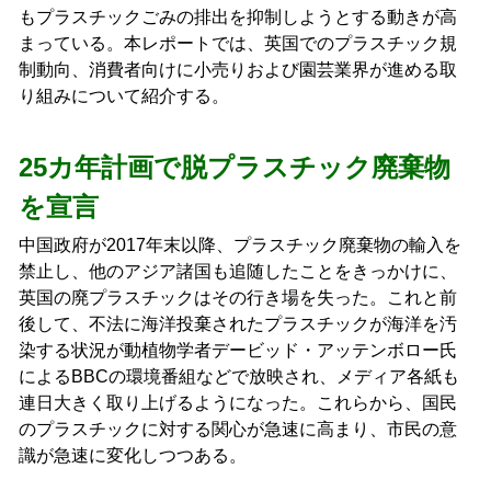
もプラスチックごみの排出を抑制しようとする動きが高
まっている。本レポートでは、英国でのプラスチック規
制動向、消費者向けに小売りおよび園芸業界が進める取
り組みについて紹介する。
25カ年計画で脱プラスチック廃棄物
を宣言
中国政府が2017年末以降、プラスチック廃棄物の輸入を
禁止し、他のアジア諸国も追随したことをきっかけに、
英国の廃プラスチックはその行き場を失った。これと前
後して、不法に海洋投棄されたプラスチックが海洋を汚
染する状況が動植物学者デービッド・アッテンボロー氏
によるBBCの環境番組などで放映され、メディア各紙も
連日大きく取り上げるようになった。これらから、国民
のプラスチックに対する関心が急速に高まり、市民の意
識が急速に変化しつつある。