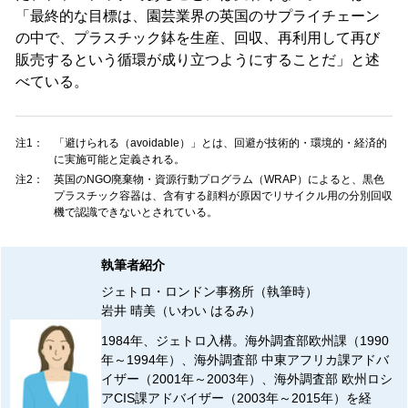
「最終的な目標は、園芸業界の英国のサプライチェーン
の中で、プラスチック鉢を生産、回収、再利用して再び
販売するという循環が成り立つようにすることだ」と述
べている。
注1：
「避けられる（avoidable）」とは、回避が技術的・環境的・経済的
に実施可能と定義される。
注2：
英国のNGO廃棄物・資源行動プログラム（WRAP）によると、黒色
プラスチック容器は、含有する顔料が原因でリサイクル用の分別回収
機で認識できないとされている。
執筆者紹介
ジェトロ・ロンドン事務所（執筆時）
岩井 晴美（いわい はるみ）
1984年、ジェトロ入構。海外調査部欧州課（1990
年～1994年）、海外調査部 中東アフリカ課アドバ
イザー（2001年～2003年）、海外調査部 欧州ロシ
アCIS課アドバイザー（2003年～2015年）を経