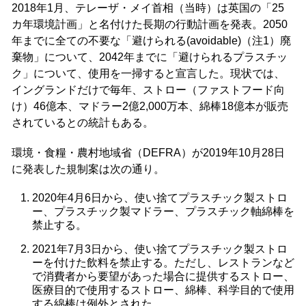
2018年1月、テレーザ・メイ首相（当時）は英国の「25
カ年環境計画」と名付けた長期の行動計画を発表。2050
年までに全ての不要な「避けられる(avoidable)（注1）廃
棄物」について、2042年までに「避けられるプラスチッ
ク」について、使用を一掃すると宣言した。現状では、
イングランドだけで毎年、ストロー（ファストフード向
け）46億本、マドラー2億2,000万本、綿棒18億本が販売
されているとの統計もある。
環境・食糧・農村地域省（DEFRA）が2019年10月28日
に発表した規制案は次の通り。
2020年4月6日から、使い捨てプラスチック製ストロ
ー、プラスチック製マドラー、プラスチック軸綿棒を
禁止する。
2021年7月3日から、使い捨てプラスチック製ストロ
ーを付けた飲料を禁止する。ただし、レストランなど
で消費者から要望があった場合に提供するストロー、
医療目的で使用するストロー、綿棒、科学目的で使用
する綿棒は例外とされた。