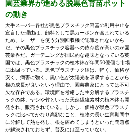
園芸業界が進める脱黒色育苗ポット
の動き
大手スーパー各社が黒色プラスチック容器の利用中止を
宣言した理由は、顔料として黒カーボンが含まれている
ため、レーザーを使う分別回収機で認識されないから
だ。その黒色プラスチック容器への依存度が高いのが園
芸業界だ。ガーデニングが国民的な趣味となっている英
国では、黒色プラスチックの植木鉢が年間50億個も市場
に出回っている。黒色プラスチック鉢は、軽く、価格が
安く、病害に強く、黒い色が太陽光を吸収することから
根の成長が良いという理由で、園芸農家にとっては不可
欠な存在である。環境面を考慮した生分解するプラスチ
ックの鉢、ヤシや竹といった天然繊維素材の植木鉢も開
発され、販売されている。しかし、価格が黒色プラスチ
ックに比べてかなり高額なこと、植物の長い生育期間中
に分解して熱を発し、根を痛めてしまうといった問題点
が解決されておらず、普及には至っていない。