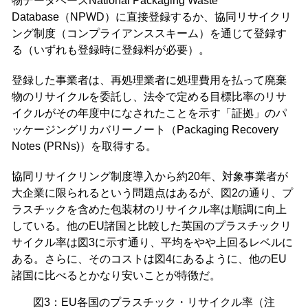
物データベースNational Packaging Waste
Database（NPWD）に直接登録するか、協同リサイクリ
ング制度（コンプライアンススキーム）を通じて登録す
る（いずれも登録時に登録料が必要）。
登録した事業者は、再処理業者に処理費用を払って廃棄
物のリサイクルを委託し、法令で定める目標比率のリサ
イクルがその年度中になされたことを示す「証拠」のパ
ッケージングリカバリーノート（Packaging Recovery
Notes (PRNs)）を取得する。
協同リサイクリング制度導入から約20年、対象事業者が
大企業に限られるという問題点はあるが、図2の通り、プ
ラスチックを含めた包装材のリサイクル率は順調に向上
している。他のEU諸国と比較した英国のプラスチックリ
サイクル率は図3に示す通り、平均をやや上回るレベルに
ある。さらに、そのコストは図4にあるように、他のEU
諸国に比べるとかなり安いことが特徴だ。
図3：EU各国のプラスチック・リサイクル率（注