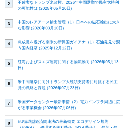
不確実なトランプ米政権、2026年中間選挙で民主党勝利
の可能性は (2025年05月20日)
中国のレアアース輸出管理（1）日本への磁石輸出に大き
な影響 (2026年03月10日)
急成長を遂げる南米の新興国ガイアナ（1）石油発見で潤
う国内経済 (2025年12月12日)
紅海およびスエズ運河に関する物流動向 (2026年05月13
日)
米中間選挙に向けトランプ大統領支持者に対抗する民主
党の戦略と課題 (2026年07月23日)
米国データセンター最新事情（2）電力インフラ周辺に広
がる事業機会 (2026年07月06日)
EU循環型経済関連法の最新概要‐エコデザイン規則
（ESPR）、修理する権利指令（R2R 指令）、包装・包