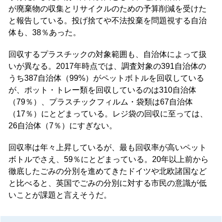
が廃棄物の収集とリサイクルのための予算削減を受けた
と報告している。投げ捨てや不法投棄を問題視する自治
体も、38％あった。
回収するプラスチックの対象範囲も、自治体によって扱
いが異なる。2017年時点では、調査対象の391自治体の
うち387自治体（99%）がペットボトルを回収している
が、ポット・トレー類を回収しているのは310自治体
（79％）、プラスチックフィルム・袋類は67自治体
（17％）にとどまっている。レジ袋の回収に至っては、
26自治体（7％）にすぎない。
回収率は年々上昇しているが、最も回収率が高いペット
ボトルでさえ、59％にとどまっている。20年以上前から
徹底したごみの分別を進めてきたドイツや北欧諸国など
と比べると、英国でごみの分別に対する市民の意識が低
いことが課題と言えそうだ。