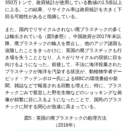
350万トンで、政府統計が使用している数値の1.5倍以上
に上る。この結果、リサイクル率は政府統計を大きく下
回る可能性があると指摘している。
また、国内でリサイクルされない廃プラスチックの多く
は輸出されている（図5参照）。中国政府が2017年末以
降、廃プラスチックの輸入を禁止し、他のアジア諸国も
追随したことをきっかけに、英国の廃プラスチックも行
き場を失うこととなり、人々がリサイクルの現状に目を
向けるようになった。前後して、不法に海洋投棄された
プラスチックが海洋を汚染する状況が、動植物学者デー
ビッド・アッテンボロー氏によるBBCの環境番組や新
聞、雑誌などで報道される回数も増えた。特に、プラス
チックごみで窒息した野生生物などのショッキングな画
像が頻繁に目に入るようになったことで、国民のプラス
チックに対する関心が急速に高まっている。
図5：英国の廃プラスチックの処理方法
（2016年）