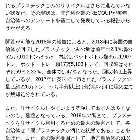
れるプラスチックごみのリサイクルはさらに進んでいな
い状況だ。その現状は、非営利企業のRECOUPが毎年、
自治体へのアンケートを基にして発表している報告から
うかがえる。
閲覧が可能な2018年の報告によると、2018年に英国の自
治体が回収したプラスチックごみの量は前年比2.8％増の
52万7,010トンだった。内訳はペットボトル類35万1,907
トン、ポット・トレー類17万5,103トンで、回収率はそれ
ぞれ59％と33％、全体では47％となった。回収率は上昇
しているが、2017年に英国で上市されたプラスチックの
量は約226万トン、うち半分以上は分別されずに埋め立て
か焼却処分されている。
また、リサイクルしやすいよう洗浄して出す人は多くな
いのも、難題となっている。2019年の調査で、プラスチ
ックをリサイクル利用するための最大の障害として、各
自治体は「廃プラスチックが汚れた状態である」ことを
挙げた。また、別の障害要因として、地方自治体の51％