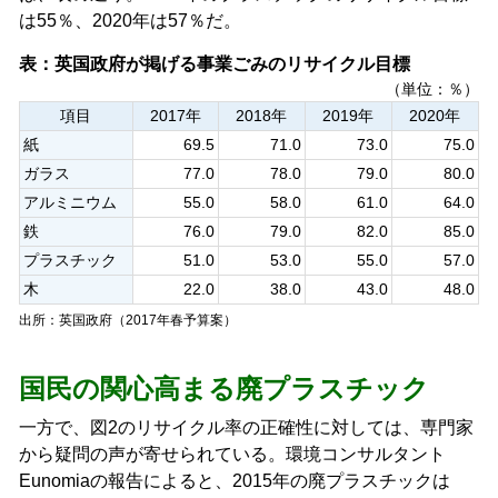
は55％、2020年は57％だ。
表：英国政府が掲げる事業ごみのリサイクル目標
（単位：％）
項目
2017年
2018年
2019年
2020年
紙
69.5
71.0
73.0
75.0
ガラス
77.0
78.0
79.0
80.0
アルミニウム
55.0
58.0
61.0
64.0
鉄
76.0
79.0
82.0
85.0
プラスチック
51.0
53.0
55.0
57.0
木
22.0
38.0
43.0
48.0
出所：英国政府（2017年春予算案）
国民の関心高まる廃プラスチック
一方で、図2のリサイクル率の正確性に対しては、専門家
から疑問の声が寄せられている。環境コンサルタント
Eunomiaの報告によると、2015年の廃プラスチックは