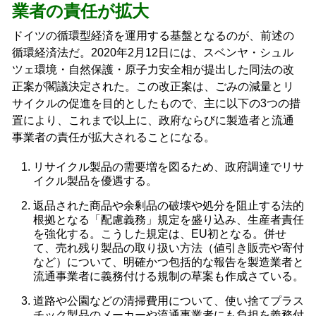
業者の責任が拡大
ドイツの循環型経済を運用する基盤となるのが、前述の
循環経済法だ。2020年2月12日には、スベンヤ・シュル
ツェ環境・自然保護・原子力安全相が提出した同法の改
正案が閣議決定された。この改正案は、ごみの減量とリ
サイクルの促進を目的としたもので、主に以下の3つの措
置により、これまで以上に、政府ならびに製造者と流通
事業者の責任が拡大されることになる。
リサイクル製品の需要増を図るため、政府調達でリサ
イクル製品を優遇する。
返品された商品や余剰品の破壊や処分を阻止する法的
根拠となる「配慮義務」規定を盛り込み、生産者責任
を強化する。こうした規定は、EU初となる。併せ
て、売れ残り製品の取り扱い方法（値引き販売や寄付
など）について、明確かつ包括的な報告を製造業者と
流通事業者に義務付ける規制の草案も作成さている。
道路や公園などの清掃費用について、使い捨てプラス
チック製品のメーカーや流通事業者にも負担を義務付