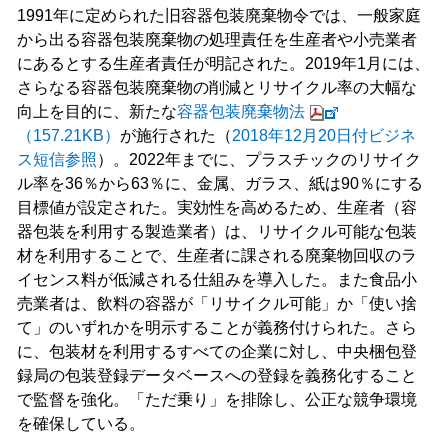
1991年に定められた旧容器包装廃棄物令では、一般家庭
から出る容器包装廃棄物の処理責任を生産者や小売業者
にあるとする生産者責任が明記された。2019年1月には、
さらなる容器包装廃棄物の削減とリサイクル率の大幅な
向上を目的に、新たな
容器包装廃棄物法
（157.21KB）
が施行された（
2018年12月20日付ビジネ
ス短信参照
）。2022年までに、プラスチックのリサイク
ル率を36％から63％に、金属、ガラス、紙は90％にする
目標値が設定された。実効性を高めるため、生産者（容
器包装を利用する製造業者）は、リサイクル可能な包装
材を利用することで、生産者に課される廃棄物回収のラ
イセンス料が低減される仕組みを導入した。また食品小
売業者は、飲料の容器が「リサイクル可能」か「使い捨
て」のいずれかを明示することが義務付けられた。さら
に、包装材を利用するすべての企業に対し、中央梱包登
録局の包装登録データベースへの登録を義務化すること
で監督を強化。「ただ乗り」を排除し、公正な競争環境
を確保している。