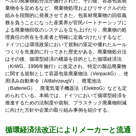
ベルの廃棄物処分法が施行された。その後、容器包装廃
棄物令を定めるなど、廃棄物処理およびリサイクルの仕
組みを段階的に発展させてきた。包装材廃棄物の回収義
務を負うことになった産業界が官民パートナーシップに
よる廃棄物回収のシステムを立ち上げたり、廃棄物の処
理責任の所在を生産者と明確に定義づけたりするなど、
ドイツには環境政策において規制の策定や優れたルール
づくりを先進的に行ってきた歴史がある。廃棄物処分法
はその後、循環型経済の構築を目的とした循環経済法
（KrWG、1996年施行）に改定され、特定の製品廃棄物
に関する規制として容器包装廃棄物法（VerpackG）、使
用済み自動車令（AltfahrzeugV）、廃電池法
（BatterieG）、廃電気電子機器法（ElektroG）なども定
められている。本稿では、ドイツにおいて循環型経済を
推進するための法制度や規制、プラスチック廃棄物削減
に向けた方針や企業の取り組み事例を紹介する。
循環経済法改正によりメーカーと流通