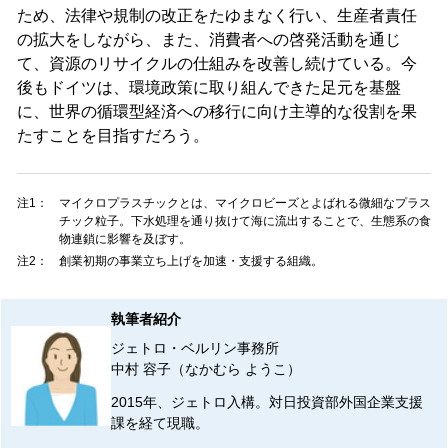
ため、法律や規制の改正をたゆまなく行い、生産者責任
の拡大をしながら、また、消費者への啓発活動を通じ
て、資源のリサイクルの仕組みを改善し続けている。今
後もドイツは、環境政策に取り組んできた足元を基盤
に、世界の循環型経済への移行に向け主導的な役割を果
たすことを目指すだろう。
注1：
マイクロプラスチックとは、マイクロビーズとよばれる微細なプラス
チック粒子。下水処理を通り抜けて海に流出することで、生態系の食
物連鎖に影響を及ぼす。
注2：
創業初期の事業立ち上げを加速・支援する組織。
執筆者紹介
ジェトロ・ベルリン事務所
中村 容子（なかむら ようこ）
2015年、ジェトロ入構。対日投資部外国企業支援
課を経て現職。