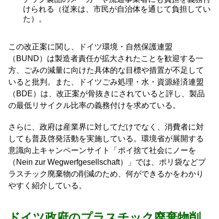
けられる（従来は、市民が自治体を通じて負担してい
た）。
この改正案に関し、ドイツ環境・自然保護連盟
（BUND）は製造者責任が拡大されたことを歓迎する一
方、ごみの減量に向けた具体的な目標や措置が不足して
いると批判。また、ドイツごみ処理・水・資源経済連盟
（BDE）は、改正案が骨抜きにされていると評し、製品
の最低リサイクル比率の義務付けを求めている。
さらに、政府は産業界に対してだけでなく、消費者に対
しても普及啓発活動を実施している。環境省が展開する
意識向上キャンペーンサイト「ポイ捨て社会にノーを
（Nein zur Wegwerfgesellschaft）」では、ポリ袋などプ
ラスチック廃棄物の削減のため、何ができるかをわかり
やすく紹介している。
ドイツ政府のプラスチック廃棄物削