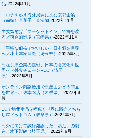
品
-2022年11月
コロナを越え海外展開に挑む京都企業
（前編）京菓子・京漬物
-2022年11月
生姜焼酎は「マーケットイン」で海を渡
る／落合酒造場（宮崎県）
-2022年11月
「手頃な価格でおいしい」日本酒を世界
へ／小山本家酒造（埼玉県）
-2022年8月
海なし県企業の挑戦、日本の食文化を世
界へ／外食チェーンRDC（埼玉
県）
-2022年8月
オンライン商談活用で県産山ぶどう商品
を世界へ／佐幸本店（岩手県）
-2022年8
月
ECで地元産品を幅広く世界に販売／ちら
し屋ドットコム（岐阜県）
-2022年7月
海外に向けて試行錯誤した「あん」の製
造／木下製餡（埼玉県）
-2022年6月