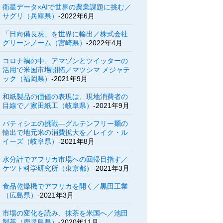
衛星データ×AIで世界の農業課題に挑む／
サグリ（兵庫県）
-2022年6月
「日向備長炭」を世界に輸出／株式会社
グリーンノーム（宮崎県）
-2022年4月
コロナ禍の中、アマゾンとツイッターの
活用で米国市場開拓／マツシマ メジャテ
ック（福岡県）
-2021年9月
和紙製品の価値の表現は、現地消費者の
目線で／家田紙工（岐阜県）
-2021年9月
パティシエの挑戦―グルテンフリー麺の
輸出で地元米の消費拡大を／レイク・ル
イーズ（岐阜県）
-2021年8月
水分計でアフリカ市場への回帰目指す／
ケツト科学研究所（東京都）
-2021年3月
食品乾燥機でアフリカを開く／黒田工業
（広島県）
-2021年3月
市場の変化を読み、抹茶を米国へ／池田
製茶（鹿児島県）
-2020年11月