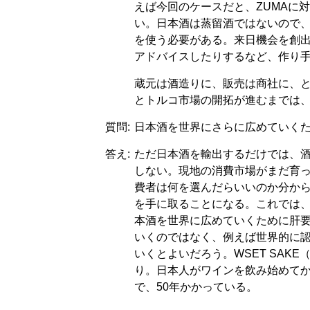
えば今回のケースだと、ZUMAに
い。日本酒は蒸留酒ではないので
を使う必要がある。来日機会を創
アドバイスしたりするなど、作り
蔵元は酒造りに、販売は商社に、
とトルコ市場の開拓が進むまでは
質問:
日本酒を世界にさらに広めていく
答え:
ただ日本酒を輸出するだけでは、
しない。現地の消費市場がまだ育
費者は何を選んだらいいのか分か
を手に取ることになる。これでは
本酒を世界に広めていくために肝
いくのではなく、例えば世界的に
いくとよいだろう。WSET SAK
り。日本人がワインを飲み始めて
で、50年かかっている。