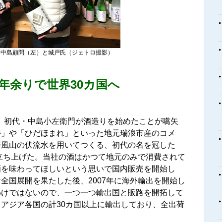
た中島顧問（左）と城戸氏（ジェトロ撮影）
年余りで世界30カ国へ
）に、初代・中島小左衛門が酒造りを始めたことが嚆矢
夢」や「ひだほまれ」といった地元瑞浪市産のコメ
屏風山の伏流水を用いてつくる、初代の名を冠した
に立ち上げた。当社の酒はかつて地元のみで消費されて
酒を味わってほしいという思いで国内販売を開始し
全国展開を果たした後、2007年に海外輸出を開始し
わけではないので、一つ一つ輸出国と販路を開拓して
アジア各国の計30カ国以上に輸出しており、全出荷