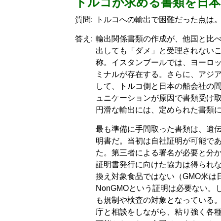
トルコが求める書類を日本
質問:
トルコへの輸出で困難だった点は
答え:
輸出関係書類の作成が、他国と比
出しても「ダメ」と受理されない
称。イスタンブールでは、ヨーロ
ミナルが存在する。さらに、アジ
して、トルコ側と日本の船会社の
ュニケーションが原因で書類受け
円滑な輸出には、定められた書類
最も準備に手間取った書類は、遺伝
明書だ。当初は自社証明が可能で
た。第三者による署名が必要と分
証明書発行に向けた協力は得られ
換え対象食品ではない（GMO米は
NonGMOという証明は必要ない
も規制や検査の対象となっている
庁と相談をしながら、粘り強く各