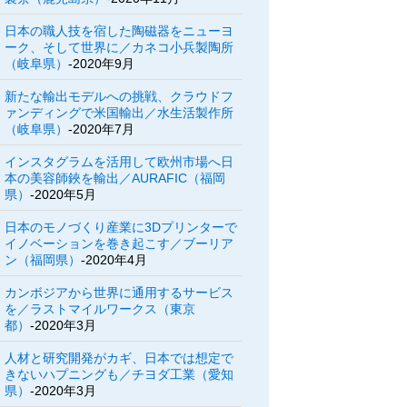
日本の職人技を宿した陶磁器をニューヨ
ーク、そして世界に／カネコ小兵製陶所
（岐阜県）
-2020年9月
新たな輸出モデルへの挑戦、クラウドフ
ァンディングで米国輸出／水生活製作所
（岐阜県）
-2020年7月
インスタグラムを活用して欧州市場へ日
本の美容師鋏を輸出／AURAFIC（福岡
県）
-2020年5月
日本のモノづくり産業に3Dプリンターで
イノベーションを巻き起こす／ブーリア
ン（福岡県）
-2020年4月
カンボジアから世界に通用するサービス
を／ラストマイルワークス（東京
都）
-2020年3月
人材と研究開発がカギ、日本では想定で
きないハプニングも／チヨダ工業（愛知
県）
-2020年3月