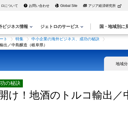
トロについて
お問い合わせ
Global Site
アジア経済研究所
外ビジネス情報
ジェトロのサービス
国・地域別に
ート
特集
中小企業の海外ビジネス、成功の秘訣
輸出／中島醸造（岐阜県）
地域分
功の秘訣
開け！地酒のトルコ輸出／