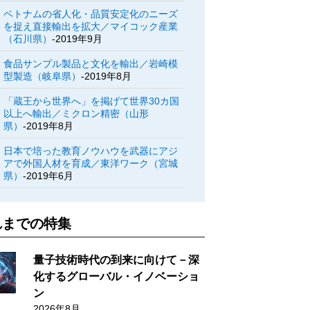
ベトナムの省人化・品質安定化のニーズ
を捉え直接輸出を拡大／マイコック産業
（石川県）
-2019年9月
食品サンプル製品と文化を輸出／岩崎模
型製造（岐阜県）
-2019年8月
「蔵王から世界へ」を掲げて世界30カ国
以上へ輸出／ミクロン精密（山形
県）
-2019年8月
日本で培った教育ノウハウを武器にアジ
アで外国人材を育成／東洋ワーク（宮城
県）
-2019年6月
れまでの特集
量子技術時代の到来に向けて－深
化するグローバル・イノベーショ
ン
2026年8月