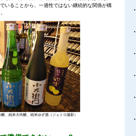
んでいることから、一過性ではない継続的な関係が構
）。
吟醸、純米大吟醸、純米ゆず酒（ジェトロ撮影）