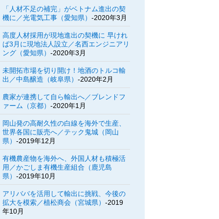
「人材不足の補完」がベトナム進出の契
機に／光電気工事（愛知県）
-2020年3月
高度人材採用が現地進出の契機に 早けれ
ば3月に現地法人設立／名西エンジニアリ
ング（愛知県）
-2020年3月
未開拓市場を切り開け！地酒のトルコ輸
出／中島醸造（岐阜県）
-2020年2月
農家が連携して自ら輸出へ／ブレンドフ
ァーム（京都）
-2020年1月
岡山発の高耐久性の白線を海外で生産、
世界各国に販売へ／テック鬼城（岡山
県）
-2019年12月
有機農産物を海外へ、外国人材も積極活
用／かごしま有機生産組合（鹿児島
県）
-2019年10月
アリババを活用して輸出に挑戦、今後の
拡大を模索／植松商会（宮城県）
-2019
年10月