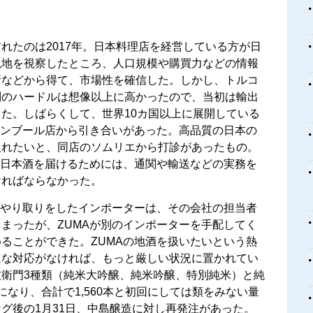
れたのは2017年。日本料理店を経営している方が日
現地を視察したところ、人口規模や購買力などの情報
所などから得て、市場性を確信した。しかし、トルコ
制のハードルは想像以上に高かったので、当初は輸出
た。しばらくして、世界10カ国以上に展開している
タンブール店から引き合いがあった。高品質の日本の
入れたいと、同店のソムリエから打診があったもの。
に日本酒を届けるためには、通関や輸送などの実務を
ければならなかった。
にやり取りをしたインポーターは、その会社の担当者
まったが、ZUMAが別のインポーターを手配してく
ることができた。ZUMAの地酒を扱いたいという熱
速な対応がなければ、もっと厳しい状況に置かれてい
衛門3種類（純米大吟醸、純米吟醸、特別純米）と純
なり、合計で1,560本と初回にしては類をみない量
グ後の1月31日、中島醸造に対し再発注があった。