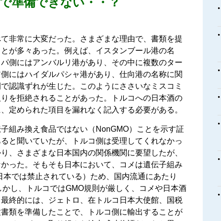
で準備できない・・？
。
べて非常に大変だった。さまざまな理由で、書類を提
ことが多々あった。例えば、イスタンブール港の名
ッパ側にはアンバルリ港があり、その中に複数のター
ア側にはハイダルパシャ港があり、仕向港の名称に関
間で認識ずれが生じた。このようにささいなミスコミ
取りを拒絶されることがあった。トルコへの日本酒の
に、定められた項目を漏れなく記入する必要がある。
子組み換え食品ではない（NonGMO）ことを示す証
あると聞いていたが、トルコ側は受理してくれなかっ
かり、さまざまな日本国内の関係機関に要望したが、
なかった。そもそも日本において、コメは遺伝子組み
日本では禁止されている）ため、国内流通にあたり
。しかし、トルコではGMO規則が厳しく、コメや日本酒
。最終的には、ジェトロ、在トルコ日本大使館、国税
種書類を準備したことで、トルコ側に輸出することが