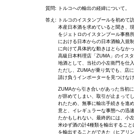
質問:
トルコへの輸出の経緯について。
答え:
トルコのイスタンブールを初めて訪
本産日本酒を求めていると聞き、
をジェトロのイスタンブール事務
における日本からの日本酒輸入規
に向けて具体的な動きはとらなかっ
高級日本料理店「ZUMA」のイス
地酒として、当社の小左衛門を仕
ただし、ZUMAが乗り気でも、店
請け負うインポーターを見つけな
ZUMAから引き合いがあった当初
が辞めてしまい、取引が止まってし
れたため、無事に輸出手続きを進め
意と、イレギュラーな事態への迅
たかもしれない。最終的には、小左
米ゆず酒の計4種類を輸出することに
を輸出することができた（ヒアリン