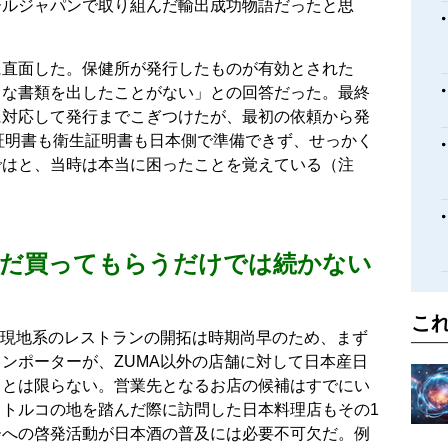
ールジャパンで取り組んだ輸出成功物語だったと思
に直面した。保健所が発行したものが有効とされた
うな書類を出したことがない」との回答だった。最終
に対応して発行までこぎつけたが、最初の依頼から発
O証明書も衛生証明書も日本側で準備できず、せっかく
ではと、当時は本当に困ったことを覚えている（注
ただ買ってもらうだけでは続かない
。
こ
。現地系のレストランの開拓は時期尚早のため、まず
ンポーターが、ZUMA以外の店舗に対して日本産日
るとは限らない。営業先となるお店の候補はすでにい
トルコの地を踏んだ際に訪問した日本料理店もその1
ーへの啓発活動が日本酒の普及には必要不可欠だ。例