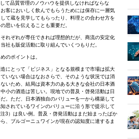
対して品質管理のノウハウを提供しなければならな
、お客においしく飲んでもらうためには保存に一層気
出して蔵を見学してもらったり、料理との合わせ方を
手の思いを伝えることも重要だ。
とそれぞれが専任できれば理想的だが、商流の安定化
、当社も販促活動に取り組んでいくつもりだ。
ためのポイントは。
酒造にとって「ビジネス」となる規模まで市場は拡大
っていない場合はなおさらで、そのような状況では消
らないため、結局は資本力のある大きな会社の日本酒
、中小の酒造は苦しい。現地での普及・啓発活動は日
要だ。ただ、日本酒独自のバリューを一から構築して
認知されているワインのバリューに沿う形で提示して
E（注3）は良い例。普及・啓発活動はまだ始まったばか
から、ブルゴーニュワインが現在の認知度に達するま