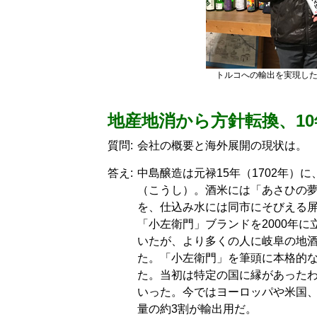
トルコへの輸出を実現し
地産地消から方針転換、10
質問:
会社の概要と海外展開の現状は。
答え:
中島醸造は元禄15年（1702年
（こうし）。酒米には「あさひの
を、仕込み水には同市にそびえる
「小左衛門」ブランドを2000年
いたが、より多くの人に岐阜の地
た。「小左衛門」を筆頭に本格的な
た。当初は特定の国に縁があった
いった。今ではヨーロッパや米国、
量の約3割が輸出用だ。