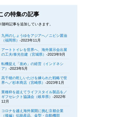
この特集の記事
※随時記事を追加していきます。
九州のしょうゆをアジアへ／ニビシ醤油
（福岡県）
-2023年11月
アートトイレを世界へ、海外展示会出展
の工夫/泰光住建（宮城県）
-2023年9月
転機捉え「攻め」の経営（インドネシ
ア）
-2023年5月
高千穂の乾しいたけを練られた戦略で世
界へ／杉本商店（宮崎県）
-2023年1月
業種枠を超えてライフスタイル製品を／
ギフセレクト協議会（岐阜県）
-2022年
12月
コロナを越え海外展開に挑む京都企業
（後編）伝統産品、金型・自動機部