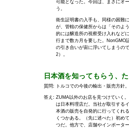
可能となった。今回は、まさにオ
う。
衛生証明書の入手も、同様の困難
が、管轄の保健所からは「そのよ
的には醸造所の視察受け入れなど
行まで数カ月を要した。NonGM
の引き合いが宙に浮いてしまうの
2）。
日本酒を知ってもらう、
質問:
トルコでの今後の輸出・販売方針
答え:
ZUMA以外のお店を見つけていく
は日本料理店だ。当社が取引するイ
本酒の販売を自発的に行ってくれ
くつかある。（先に述べた）初めて
つだ。他方で、店舗やインポータ