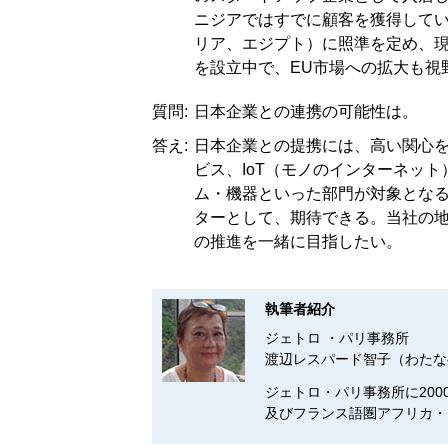
ニジアではすでに顧客を獲得して
リア、エジプト）に照準を定め、
を設立中で、EU市場への拡大も視
質問:
日本企業との連携の可能性は。
答え:
日本企業との提携には、高い関心
ビス、IoT（モノのインターネッ
ム・機器といった部門が対象となる
ターとして、期待できる。当社の地
の推進を一緒に目指したい。
執筆者紹介
ジェトロ ・パリ事務所
渡辺レスパード智子（わたな
ジェトロ・パリ事務所に20
及びフランス語圏アフリカ・