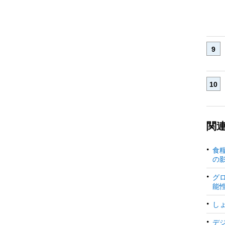
関
食
の
グ
能
し
デ