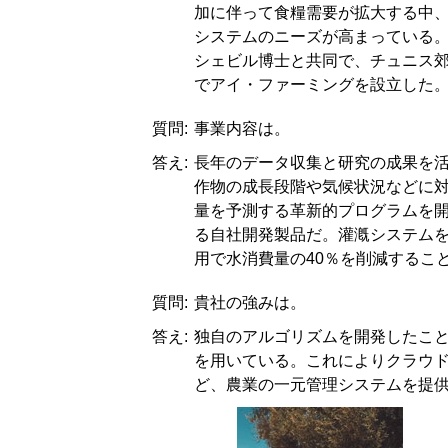
加に伴って食糧需要が拡大する中
システムのニーズが高まっている。
シェビル博士と共同で、チュニス
でアイ・ファーミングを設立した
質問:
事業内容は。
答え:
長年のデータ収集と研究の成果を
作物の成長段階や気候状況などに
量を予測する革新的プログラムを開発
る自社開発製品だ。灌漑システム
用で水消費量の40％を削減するこ
質問:
貴社の強みは。
答え:
独自のアルゴリズムを開発したこと
を用いている。これによりクラウ
ど、農業の一元管理システムを提