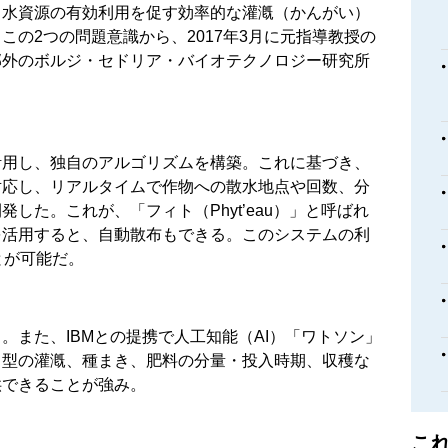
、水資源の有効利用を促す効率的な灌漑（かんがい）
この2つの問題意識から、2017年3月に元指導教授の
郊外のボルジ・セドリア・バイオテクノロジー研究所
。
活用し、独自のアルゴリズムを構築。これに基づき、
対応し、リアルタイムで作物への散水地点や回数、分
した。これが、「フィト（Phyt’eau）」と呼ばれ
を活用すると、自動散布もできる。このシステムの利
とが可能だ。
。また、IBMとの提携で人工知能（AI）「ワトソン」
ド型の灌漑、種まき、肥料の分量・投入時期、収穫な
供できることが強み。
こ