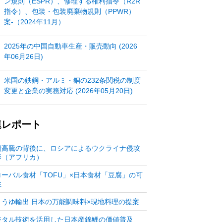
ン規則（ESPR）、修理する権利指令（R2R
指令）、包装・包装廃棄物規則（PPWR）
案‐（2024年11月）
2025年の中国自動車生産・販売動向 (2026
年06月26日)
米国の鉄鋼・アルミ・銅の232条関税の制度
変更と企業の実務対応 (2026年05月20日)
連レポート
糧高騰の背後に、ロシアによるウクライナ侵攻
影（アフリカ）
ローバル食材「TOFU」×日本食材「豆腐」の可
性
ょうゆ輸出 日本の万能調味料×現地料理の提案
ジタル技術を活用した日本産錦鯉の価値普及