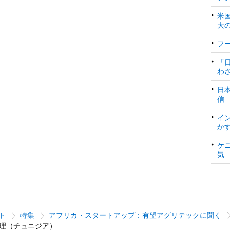
米
大
フ
「
わ
日
信
イ
か
ケ
気
ト
特集
アフリカ・スタートアップ：有望アグリテックに聞く
理（チュニジア）