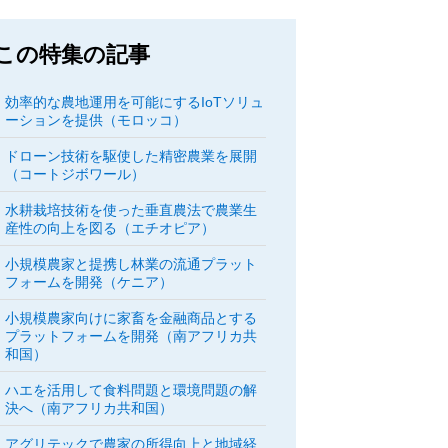
この特集の記事
効率的な農地運用を可能にするIoTソリュ
ーションを提供（モロッコ）
ドローン技術を駆使した精密農業を展開
（コートジボワール）
水耕栽培技術を使った垂直農法で農業生
産性の向上を図る（エチオピア）
小規模農家と提携し林業の流通プラット
フォームを開発（ケニア）
小規模農家向けに家畜を金融商品とする
プラットフォームを開発（南アフリカ共
和国）
ハエを活用して食料問題と環境問題の解
決へ（南アフリカ共和国）
アグリテックで農家の所得向上と地域経