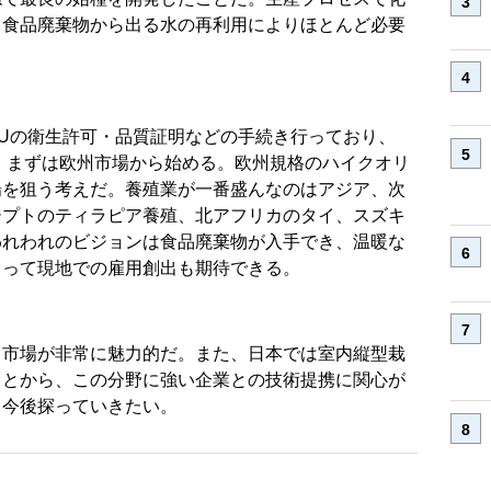
も食品廃棄物から出る水の再利用によりほとんど必要
Uの衛生許可・品質証明などの手続き行っており、
る。まずは欧州市場から始める。欧州規格のハイクオリ
場を狙う考えだ。養殖業が一番盛んなのはアジア、次
ジプトのティラピア養殖、北アフリカのタイ、スズキ
われわれのビジョンは食品廃棄物が入手でき、温暖な
よって現地での雇用創出も期待できる。
ト市場が非常に魅力的だ。また、日本では室内縦型栽
ことから、この分野に強い企業との技術提携に関心が
も今後探っていきたい。