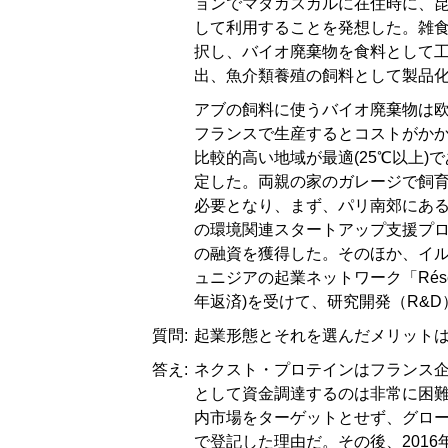
ョンでマダガスカルに在住時に、
して利用することを発想した。雑
択し、バイオ廃棄物を食料として
出、魚介類養殖の飼料として製品
アブの飼料に使うバイオ廃棄物は
フランスで生産するとコストがか
比較的高い地域が最適(25℃以上
定した。両親の家のガレージで飼
必要となり、まず、パリ南郊にあるイン
の環境関連スタートアップ支援プログラム
の融資を獲得した。そのほか、イル
ュニジアの起業ネットワーク「Réseau
年返済)を受けて、研究開発（R&
質問:
起業形態とそれを選んだメリット
答え:
ネクスト・プロテインはフランス企
として資金調達するのは非常に困
内市場をターゲットとせず、グロ
で登記した理由だ。その後、201