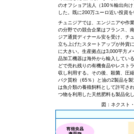
のオフショア法人（100％輸出向
した。既に200万ユーロ近い投資
チュニジアでは、エンジニアや作業
の分野での競合企業はフランス、
ジア通貨ディナール安を受け、チュ
立ち上げたスタートアップが外貨
に大きい。生産拠点は3,000平
品加工機器は海外から輸入している
どで売れ残りの有機食品やレスト
収し利用する。その後、殺菌、圧
パク質粉（65％）と油の2製品を
は魚介類の養殖飼料として許可さ
つ物を利用した天然肥料も製品化
図：ネクスト