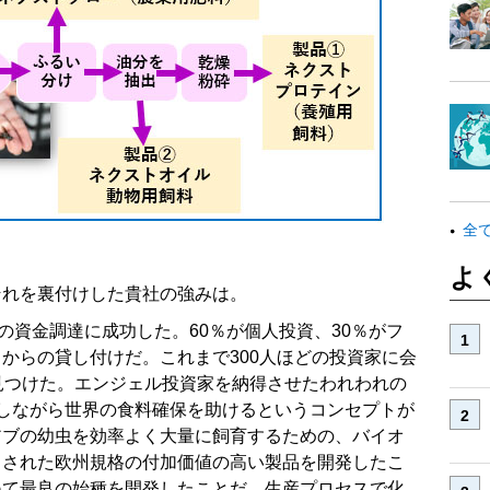
全
よ
それを裏付けした貴社の強みは。
の資金調達に成功した。60％が個人投資、30％がフ
ce）からの貸し付けだ。これまで300人ほどの投資家に会
見つけた。エンジェル投資家を納得させたわれわれの
しながら世界の食料確保を助けるというコンセプトが
アブの幼虫を効率よく大量に飼育するための、バイオ
ちされた欧州規格の付加価値の高い製品を開発したこ
ねて最良の始種を開発したことだ。生産プロセスで化