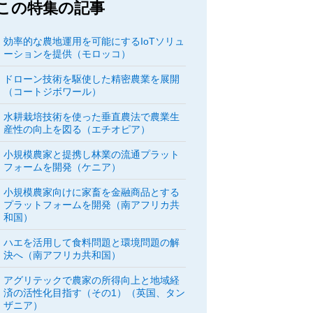
この特集の記事
効率的な農地運用を可能にするIoTソリュ
ーションを提供（モロッコ）
ドローン技術を駆使した精密農業を展開
（コートジボワール）
水耕栽培技術を使った垂直農法で農業生
産性の向上を図る（エチオピア）
小規模農家と提携し林業の流通プラット
フォームを開発（ケニア）
小規模農家向けに家畜を金融商品とする
プラットフォームを開発（南アフリカ共
和国）
ハエを活用して食料問題と環境問題の解
決へ（南アフリカ共和国）
アグリテックで農家の所得向上と地域経
済の活性化目指す（その1）（英国、タン
ザニア）