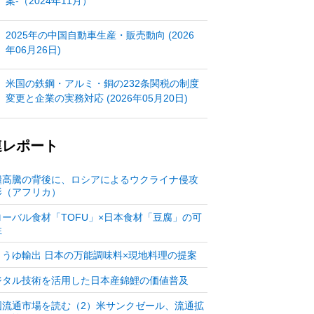
案‐（2024年11月）
2025年の中国自動車生産・販売動向 (2026
年06月26日)
米国の鉄鋼・アルミ・銅の232条関税の制度
変更と企業の実務対応 (2026年05月20日)
連レポート
糧高騰の背後に、ロシアによるウクライナ侵攻
影（アフリカ）
ローバル食材「TOFU」×日本食材「豆腐」の可
性
ょうゆ輸出 日本の万能調味料×現地料理の提案
ジタル技術を活用した日本産錦鯉の価値普及
国流通市場を読む（2）米サンクゼール、流通拡