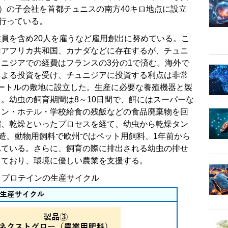
け）の子会社を首都チュニスの南方40キロ地点に設立
を行っている。
員を含め20人を雇うなど雇用創出に努めている。こ
南アフリカ共和国、カナダなどに存在するが、チュニ
ニジアでの経費はフランスの3分の1で済む。海外で
による投資を受け、チュニジアに投資する利点は非常
方メートルの敷地に設立した。生産に必要な養殖機器と製
。幼虫の飼育期間は8～10日間で、餌にはスーパーな
ラン・ホテル・学校給食の残飯などの食品廃棄物を回
縮、乾燥といったプロセスを経て、幼虫から乾燥タン
製造。動物用飼料で欧州ではペット用飼料、1年前から
れている。さらに、飼育の際に排出される幼虫の排せ
しており、環境に優しい農業を支援する。
・プロテインの生産サイクル