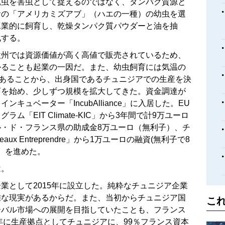
昆虫を害虫として捉えるのではなく、タンパク質源と
食の「アメリカミズアブ」（ハエの一種）の幼虫を選
工業的に飼育し、乾燥タンパク質パウダーと油を抽
化する。
欧州では資源価値が高く高値で販売されているため、
かることも起業の一因だ。また、幼虫飼育には気温の
)であることから、出身国であるチュニジアでの生産を決
育を始め、少しずつ規模を拡大してきた。資金調達が
キュベーター「IncubAlliance」に入居した。EU
「EIT Climate-KIC」から3年間で計9万ユーロ
・ド・フランス県の助成金8万ユーロ（無利子）、チ
x Entreprendre」から1万ユーロの融資(無利子で8
D）を進めた。
は。
業として2015年に設立した。純粋なチュニジア企業
難な現実があるからだ。また、当初からチュニジア国
こ
ーバル市場への展開を目指していたことも、フランス
6年に生産拠点としてチュニジアに、99％フランス資本