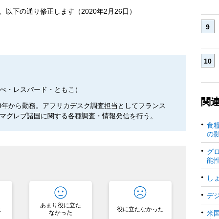
以下の通り修正します（2020年2月26日）
べ・レスパード・ともこ）
関
00年から勤務。アフリカデスク調査担当としてフランス
マグレブ諸国に関する各種調査・情報発信を行う。
食
の
グ
能
？
し
デ
あまり役に立た
た
役に立たなかった
米
なかった