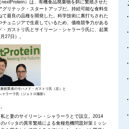
nextProtein）は、有機食品廃棄物を餌に繁殖させた
アグリテック・スタートアップだ。持続可能な食料生
ねて最良の品種を開発した。科学技術に裏打ちされた
やチュニジアで生産しているため、価格競争力がある
ド・ガストリ氏とサイリーン・シャラーラ氏に、起業
月27日）。
長兼創業者のモハメド・ガストリ氏（左）と
シャラーラ氏（ジェトロ撮影）
は。
私と妻のサイリーン・シャラーラとで設立。2014
）のバッタの異常繁殖による食糧危機問題対策ミッシ