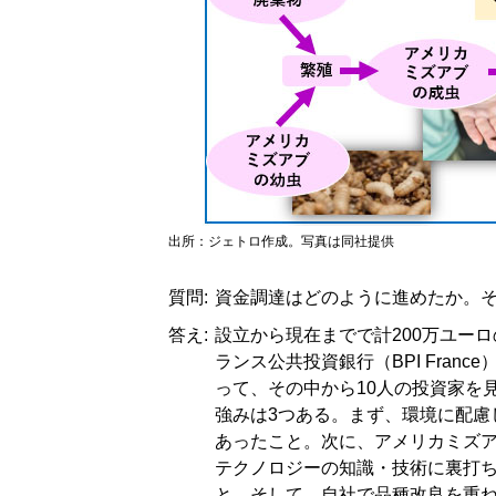
出所：ジェトロ作成。写真は同社提供
質問:
資金調達はどのように進めたか。
答え:
設立から現在までで計200万ユーロ
ランス公共投資銀行（BPI Fran
って、その中から10人の投資家を
強みは3つある。まず、環境に配慮
あったこと。次に、アメリカミズ
テクノロジーの知識・技術に裏打
と。そして、自社で品種改良を重