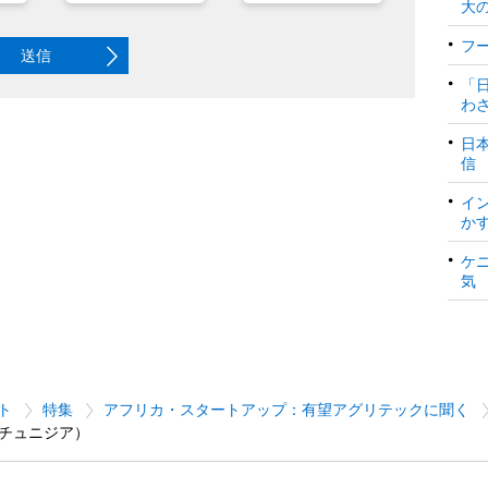
大
フ
送信
「
わ
日
信
イ
か
ケ
気
ト
特集
アフリカ・スタートアップ：有望アグリテックに聞く
チュニジア）