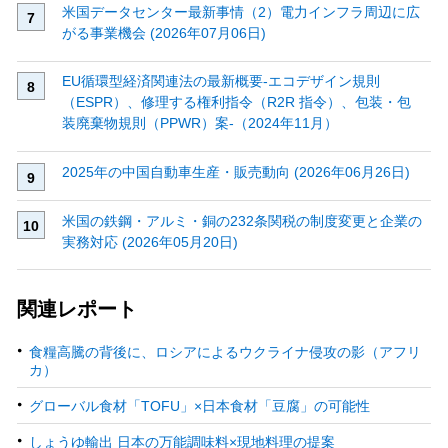
米国データセンター最新事情（2）電力インフラ周辺に広
がる事業機会 (2026年07月06日)
EU循環型経済関連法の最新概要‐エコデザイン規則
（ESPR）、修理する権利指令（R2R 指令）、包装・包
装廃棄物規則（PPWR）案‐（2024年11月）
2025年の中国自動車生産・販売動向 (2026年06月26日)
米国の鉄鋼・アルミ・銅の232条関税の制度変更と企業の
実務対応 (2026年05月20日)
関連レポート
食糧高騰の背後に、ロシアによるウクライナ侵攻の影（アフリ
カ）
グローバル食材「TOFU」×日本食材「豆腐」の可能性
しょうゆ輸出 日本の万能調味料×現地料理の提案