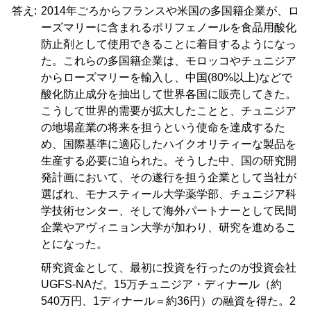
答え:
2014年ごろからフランスや米国の多国籍企業が、ロ
ーズマリーに含まれるポリフェノールを食品用酸化
防止剤として使用できることに着目するようになっ
た。これらの多国籍企業は、モロッコやチュニジア
からローズマリーを輸入し、中国(80%以上)などで
酸化防止成分を抽出して世界各国に販売してきた。
こうして世界的需要が拡大したことと、チュニジア
の地場産業の将来を担うという使命を達成するた
め、国際基準に適応したハイクオリティーな製品を
生産する必要に迫られた。そうした中、国の研究開
発計画において、その遂行を担う企業として当社が
選ばれ、モナスティール大学薬学部、チュニジア科
学技術センター、そして海外パートナーとして民間
企業やアヴィニョン大学が加わり、研究を進めるこ
とになった。
研究資金として、最初に投資を行ったのが投資会社
UGFS-NAだ。15万チュニジア・ディナール（約
540万円、1ディナール＝約36円）の融資を得た。2