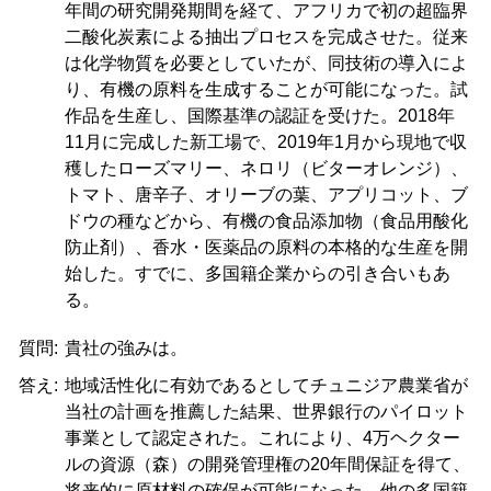
年間の研究開発期間を経て、アフリカで初の超臨界
二酸化炭素による抽出プロセスを完成させた。従来
は化学物質を必要としていたが、同技術の導入によ
り、有機の原料を生成することが可能になった。試
作品を生産し、国際基準の認証を受けた。2018年
11月に完成した新工場で、2019年1月から現地で収
穫したローズマリー、ネロリ（ビターオレンジ）、
トマト、唐辛子、オリーブの葉、アプリコット、ブ
ドウの種などから、有機の食品添加物（食品用酸化
防止剤）、香水・医薬品の原料の本格的な生産を開
始した。すでに、多国籍企業からの引き合いもあ
る。
質問:
貴社の強みは。
答え:
地域活性化に有効であるとしてチュニジア農業省が
当社の計画を推薦した結果、世界銀行のパイロット
事業として認定された。これにより、4万ヘクター
ルの資源（森）の開発管理権の20年間保証を得て、
将来的に原材料の確保が可能になった。他の多国籍