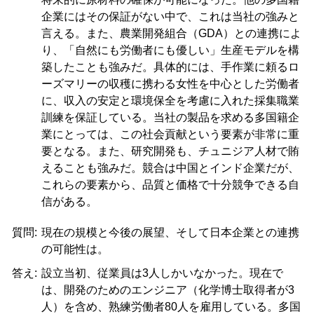
企業にはその保証がない中で、これは当社の強みと
言える。また、農業開発組合（GDA）との連携によ
り、「自然にも労働者にも優しい」生産モデルを構
築したことも強みだ。具体的には、手作業に頼るロ
ーズマリーの収穫に携わる女性を中心とした労働者
に、収入の安定と環境保全を考慮に入れた採集職業
訓練を保証している。当社の製品を求める多国籍企
業にとっては、この社会貢献という要素が非常に重
要となる。また、研究開発も、チュニジア人材で賄
えることも強みだ。競合は中国とインド企業だが、
これらの要素から、品質と価格で十分競争できる自
信がある。
質問:
現在の規模と今後の展望、そして日本企業との連携
の可能性は。
答え:
設立当初、従業員は3人しかいなかった。現在で
は、開発のためのエンジニア（化学博士取得者が3
人）を含め、熟練労働者80人を雇用している。多国