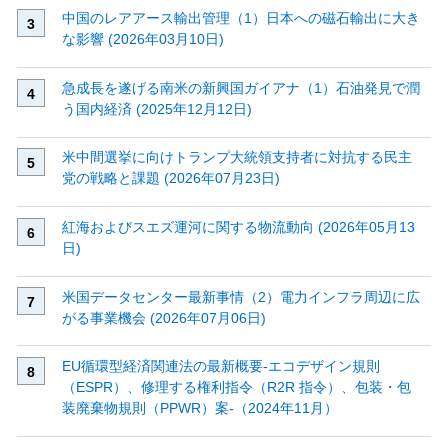
中国のレアアース輸出管理（1）日本への磁石輸出に大き
な影響 (2026年03月10日)
急成長を遂げる南米の新興国ガイアナ（1）石油発見で潤
う国内経済 (2025年12月12日)
米中間選挙に向けトランプ大統領支持者に対抗する民主
党の戦略と課題 (2026年07月23日)
紅海およびスエズ運河に関する物流動向 (2026年05月13
日)
米国データセンター最新事情（2）電力インフラ周辺に広
がる事業機会 (2026年07月06日)
EU循環型経済関連法の最新概要‐エコデザイン規則
（ESPR）、修理する権利指令（R2R 指令）、包装・包
装廃棄物規則（PPWR）案‐（2024年11月）