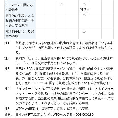
Eコマースに関する
〇
〇
小委員会
(注(3))
電子的な手段による
〇
販売の事前の許可を
不要とする原則
電子的手段による契
〇
約の締結
注1:
年月は発行時期あるいは提案の提出時期を指す。項目名はTPPを基本
としているが、内容を反映させるため項目によっては修正を加えてい
る。
注2:
表内の「〇」は、該当項目が各FTAにて規定されていることを意味す
る。「△」は再交渉が予定されている項目。
注3:
日EU・EPAは同協定第8章サービスの貿易、投資の自由化および電子
商取引章の、第F節電子商取引を参照。また、同協定における「定
義」の一部ならびに「小委員会」は同章第A節一般規定に規定されて
おり、他のEコマースに関する規定と記載されている箇所が異なる。
注4:
「インターネットの相互接続料の分担交渉の認可」は、あるインター
ネットサービス提供者が、ほかの締約国でインターネットの相互接続
を検討する際、該当国の同業他社と政治的な障害なしに商業ベースで
交渉できるようにすべきであることを認識する項目。
注5:
WTOへの提案は、既存FTAに該当する項目のみ記載。
資料:
日本の各FTA協定ならびにWTOへの提案（JOB/GC/180、