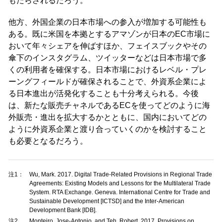
もたらされるだろう。
他方、外国企業の日本市場への参入が増加する可能性も
ある。既に米国を本拠とするアマゾンが日本のEC市場に
おいて年々シェアを伸ばすほか、フェイスブックやその
傘下のインスタグラム、ツイッターなどは日本市場で多
くの利用者を確保する。日本市場におけるレベル・プレ
ーングフィールドが確保されることで、外資系企業によ
る日本進出が活発化することも十分考えられる。今後
は、新たな販売チャネルであるECを使ってどのように海
外販売・進出を拡大するかとともに、国内においてどの
ように外資系企業と渡り合っていくのかを検討すること
も必要となるだろう。
注1：
Wu, Mark. 2017. Digital Trade-Related Provisions in Regional Trade
Agreements: Existing Models and Lessons for the Multilateral Trade
System. RTA Exchange. Geneva. International Centre for Trade and
Sustainable Development [ICTSD] and the Inter-American
Development Bank [IDB].
注2
Monteiro, Jose-Antonio, and Teh, Robert. 2017. Provisions on