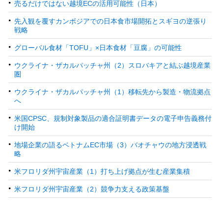
売るだけではない越境ECの活用可能性（日本）
先入観を覆すカンボジアでの日本食市場開拓とスギヨの逆張り
戦略
グローバル食材「TOFU」×日本食材「豆腐」の可能性
ウクライナ・ザカルパッチャ州（2）スロバキアと結ぶ越境産業
圏
ウクライナ・ザカルパッチャ州（1）移転先から製造・物流拠点
へ
米国CPSC、規制対象製品の適合証明書データの電子申告義務付
け開始
地場企業の語るベトナムEC市場（3）バオチャウの地方浸透戦
略
米フロリダ州宇宙産業（1）打ち上げ拠点が生む産業集積
米フロリダ州宇宙産業（2）競争力支える政策基盤