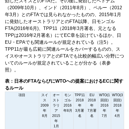
効したスイスとのFTAだ。その後に発効したベトナム
（2009年10月）、インド（2011年8月）、ペルー（2012
年3月）とのFTAでは見られなかったものの、2015年1月
に発効したオーストラリアとのFTA以降、日モンゴル
FTA(2016年6月)、TPP11（2018年3月署名、元となる
TPPは2016年2月署名）にてEC章を設けているほか、日
EU・EPAでも関連ルールが規定されている（注5）。
TPP11が最も広範に関連ルールをカバーするものの、ス
イスやオーストラリアとのFTAでも比較的幅広い分野につ
いてのルールが規定されていることが分かる（表参
照）。
表：日本のFTAならびにWTOへの提案におけるECに関す
るルール
項目
スイ
オー
モン
TPP11
EU
WTO(1
WTO(3
ス
スト
ゴル
2018
2018
回目)
回目)
2009
ラリ
2016
年
年
2016
2018
年
ア
年8月
3月署
7月署
年
年
8月
2015
名
名
7月
4月
年
1月