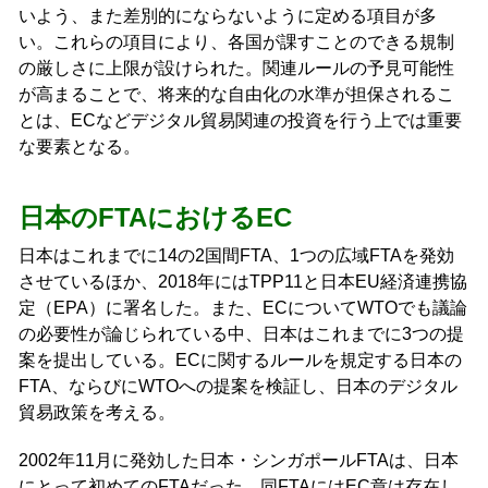
いよう、また差別的にならないように定める項目が多
い。これらの項目により、各国が課すことのできる規制
の厳しさに上限が設けられた。関連ルールの予見可能性
が高まることで、将来的な自由化の水準が担保されるこ
とは、ECなどデジタル貿易関連の投資を行う上では重要
な要素となる。
日本のFTAにおけるEC
日本はこれまでに14の2国間FTA、1つの広域FTAを発効
させているほか、2018年にはTPP11と日本EU経済連携協
定（EPA）に署名した。また、ECについてWTOでも議論
の必要性が論じられている中、日本はこれまでに3つの提
案を提出している。ECに関するルールを規定する日本の
FTA、ならびにWTOへの提案を検証し、日本のデジタル
貿易政策を考える。
2002年11月に発効した日本・シンガポールFTAは、日本
にとって初めてのFTAだった。同FTAにはEC章は存在し