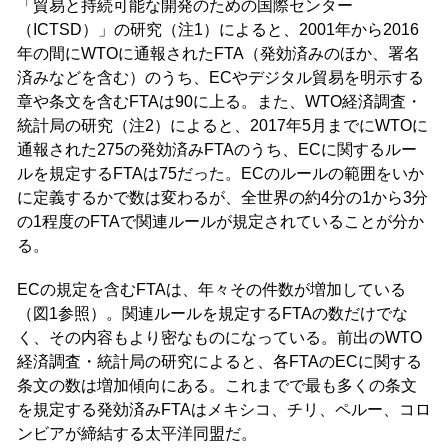
「貿易と持続可能な開発のための国際センター
（ICTSD）」の研究（注1）によると、2001年から2016
年の間にWTOに通報されたFTA（発効済みのほか、署名
済みなどを含む）のうち、ECやデジタル貿易を明示する
章や条文を含むFTAは90に上る。また、WTO経済調査・
統計局の研究（注2）によると、2017年5月までにWTOに
通報された275の発効済みFTAのうち、ECに関するルー
ルを規定するFTAは75だった。ECのルールの範囲をいか
に定義するかで数は変わるが、全世界の約4分の1から3分
の1程度のFTAで関連ルールが規定されていることが分か
る。
ECの規定を含むFTAは、年々その件数が増加している
（図1参照）。関連ルールを規定するFTAの数だけでな
く、その内容もより密なものになっている。前出のWTO
経済調査・統計局の研究によると、各FTAのECに関する
条文の数は増加傾向にある。これまでで最も多くの条文
を規定する発効済みFTAはメキシコ、チリ、ペルー、コロ
ンビアが締結する太平洋同盟だ。