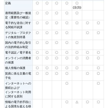
定義
〇
〇
〇
〇
〇
(注(3))
適用範囲及び一般規
〇
〇
〇
〇
〇
定（重要性の確認）
電子的な送信に対す
〇
〇
〇
〇
〇
〇
〇
る関税不賦課
デジタル・プロダク
〇
〇
〇
〇
〇
〇
トの無差別待遇
国内の電子的な取引
〇
〇
〇
〇
〇
の法的枠組み制定
電子認証／電子署名
〇
〇
〇
〇
〇
〇
〇
オンラインの消費者
〇
〇
〇
〇
〇
〇
〇
の保護
個人情報の保護
〇
〇
〇
〇
〇
〇
貿易に係る文書の電
〇
〇
〇
〇
〇
〇
子化
インターネットへの
〇
〇
接続および
インターネット利用
に関する原則
情報の電子的手段に
〇
△
〇
〇
よる国境を超える移