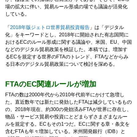
場の拡大に伴い、貿易ルール形成の場でも議論が活発化
している。
「
2018年版ジェトロ世界貿易投資報告
」は「デジタル
化」をキーワードとし、2018年に開始された有志国間に
おけるECのルール形成に関する議論や、米国、EU、中国
などのデジタル貿易政策を検証した。本稿では、増加す
るECを規定する世界のFTAのトレンド、FTAなどからみ
る日本のデジタル貿易政策について検討を深める。
FTAのEC関連ルールが増加
FTAの数は2000年代から2010年代前半にかけて急増し
た。直近数年では新たに発効したFTAは減少しているもの
の、2018年現在、約300の発効済みFTAが世界に存在し、
物品・サービス貿易や投資にとどまらずさまざまなルー
ルを規定する。ECもその1つだ。ECに関する章・条文を
含むFTAも年々増加している。米州開発銀行（IDB）と