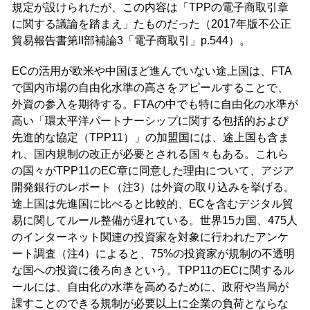
規定が設けられたが、この内容は「TPPの電子商取引章
に関する議論を踏まえ」たものだった（2017年版不公正
貿易報告書第II部補論3「電子商取引」p.544）。
ECの活用が欧米や中国ほど進んでいない途上国は、FTA
で国内市場の自由化水準の高さをアピールすることで、
外資の参入を期待する。FTAの中でも特に自由化の水準が
高い「環太平洋パートナーシップに関する包括的および
先進的な協定（TPP11）」の加盟国には、途上国も含ま
れ、国内規制の改正が必要とされる国々もある。これら
の国々がTPP11のEC章に同意した理由について、アジア
開発銀行のレポート（注3）は外資の取り込みを挙げる。
途上国は先進国に比べると比較的、ECを含むデジタル貿
易に関してルール整備が遅れている。世界15カ国、475人
のインターネット関連の投資家を対象に行われたアンケ
ート調査（注4）によると、75%の投資家が規制の不透明
な国への投資に後ろ向きという。TPP11のECに関するル
ールには、自由化の水準を高めるために、政府や当局が
課すことのできる規制が必要以上に企業の負荷とならな