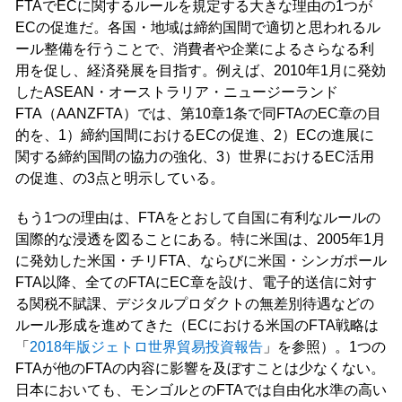
FTAでECに関するルールを規定する大きな理由の1つが
ECの促進だ。各国・地域は締約国間で適切と思われるル
ール整備を行うことで、消費者や企業によるさらなる利
用を促し、経済発展を目指す。例えば、2010年1月に発効
したASEAN・オーストラリア・ニュージーランド
FTA（AANZFTA）では、第10章1条で同FTAのEC章の目
的を、1）締約国間におけるECの促進、2）ECの進展に
関する締約国間の協力の強化、3）世界におけるEC活用
の促進、の3点と明示している。
もう1つの理由は、FTAをとおして自国に有利なルールの
国際的な浸透を図ることにある。特に米国は、2005年1月
に発効した米国・チリFTA、ならびに米国・シンガポール
FTA以降、全てのFTAにEC章を設け、電子的送信に対す
る関税不賦課、デジタルプロダクトの無差別待遇などの
ルール形成を進めてきた（ECにおける米国のFTA戦略は
「
2018年版ジェトロ世界貿易投資報告
」を参照）。1つの
FTAが他のFTAの内容に影響を及ぼすことは少なくない。
日本においても、モンゴルとのFTAでは自由化水準の高い