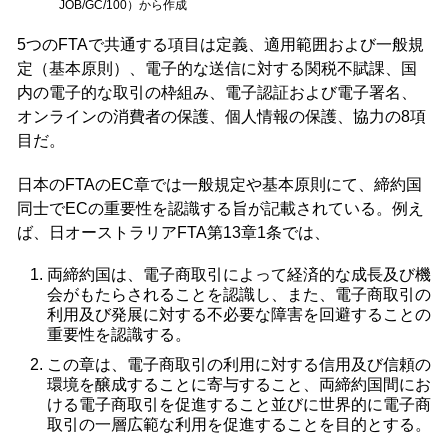
JOB/GC/100）から作成
5つのFTAで共通する項目は定義、適用範囲および一般規
定（基本原則）、電子的な送信に対する関税不賦課、国
内の電子的な取引の枠組み、電子認証および電子署名、
オンラインの消費者の保護、個人情報の保護、協力の8項
目だ。
日本のFTAのEC章では一般規定や基本原則にて、締約国
同士でECの重要性を認識する旨が記載されている。例え
ば、日オーストラリアFTA第13章1条では、
両締約国は、電子商取引によって経済的な成長及び機
会がもたらされることを認識し、また、電子商取引の
利用及び発展に対する不必要な障害を回避することの
重要性を認識する。
この章は、電子商取引の利用に対する信用及び信頼の
環境を醸成することに寄与すること、両締約国間にお
ける電子商取引を促進すること並びに世界的に電子商
取引の一層広範な利用を促進することを目的とする。