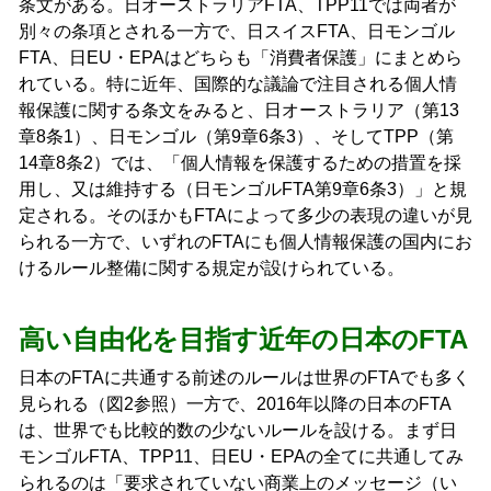
条文がある。日オーストラリアFTA、TPP11では両者が
別々の条項とされる一方で、日スイスFTA、日モンゴル
FTA、日EU・EPAはどちらも「消費者保護」にまとめら
れている。特に近年、国際的な議論で注目される個人情
報保護に関する条文をみると、日オーストラリア（第13
章8条1）、日モンゴル（第9章6条3）、そしてTPP（第
14章8条2）では、「個人情報を保護するための措置を採
用し、又は維持する（日モンゴルFTA第9章6条3）」と規
定される。そのほかもFTAによって多少の表現の違いが見
られる一方で、いずれのFTAにも個人情報保護の国内にお
けるルール整備に関する規定が設けられている。
高い自由化を目指す近年の日本のFTA
日本のFTAに共通する前述のルールは世界のFTAでも多く
見られる（図2参照）一方で、2016年以降の日本のFTA
は、世界でも比較的数の少ないルールを設ける。まず日
モンゴルFTA、TPP11、日EU・EPAの全てに共通してみ
られるのは「要求されていない商業上のメッセージ（い