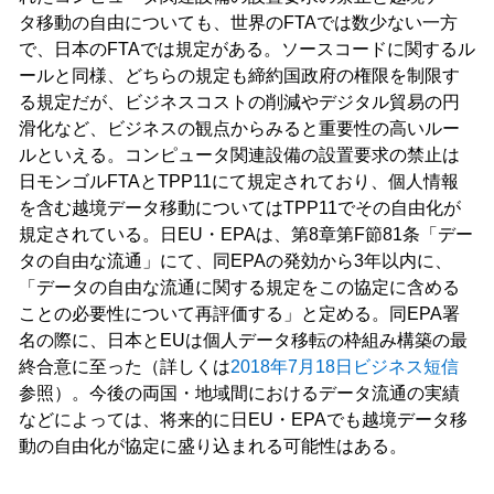
タ移動の自由についても、世界のFTAでは数少ない一方
で、日本のFTAでは規定がある。ソースコードに関するル
ールと同様、どちらの規定も締約国政府の権限を制限す
る規定だが、ビジネスコストの削減やデジタル貿易の円
滑化など、ビジネスの観点からみると重要性の高いルー
ルといえる。コンピュータ関連設備の設置要求の禁止は
日モンゴルFTAとTPP11にて規定されており、個人情報
を含む越境データ移動についてはTPP11でその自由化が
規定されている。日EU・EPAは、第8章第F節81条「デー
タの自由な流通」にて、同EPAの発効から3年以内に、
「データの自由な流通に関する規定をこの協定に含める
ことの必要性について再評価する」と定める。同EPA署
名の際に、日本とEUは個人データ移転の枠組み構築の最
終合意に至った（詳しくは
2018年7月18日ビジネス短信
参照）。今後の両国・地域間におけるデータ流通の実績
などによっては、将来的に日EU・EPAでも越境データ移
動の自由化が協定に盛り込まれる可能性はある。