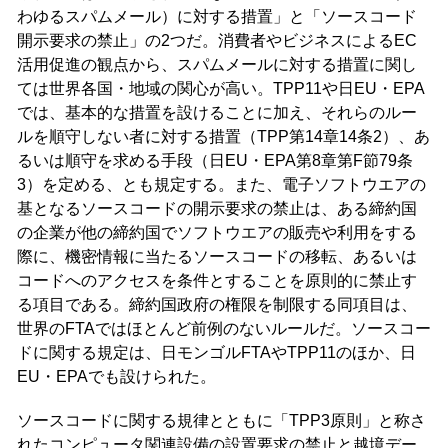
わゆるスパムメール）に対する措置」と「ソースコード
開示要求の禁止」の2つだ。消費者やビジネスによるEC
活用促進の観点から、スパムメールに対する措置に関し
ては世界各国・地域の関心が高い。TPP11や日EU・EPA
では、基本的な措置を設けることに加え、それらのルー
ルを順守しない者に対する措置（TPP第14章14条2）、あ
るいは順守を求める手段（日EU・EPA第8章第F節79条
3）を定める、とも規定する。また、電子ソフトウエアの
基となるソースコードの開示要求の禁止は、ある締約国
の企業が他の締約国でソフトウエアの販売や利用をする
際に、機密情報に当たるソースコードの移転、あるいは
コードへのアクセスを条件とすることを原則的に禁止す
る項目である。締約国政府の権限を制限する同項目は、
世界のFTAではほとんど前例のないルールだ。ソースコー
ドに関する規定は、日モンゴルFTAやTPP11のほか、日
EU・EPAでも設けられた。
ソースコードに関する規律とともに「TPP3原則」と称さ
れたコンピュータ関連設備の設置要求の禁止と越境デー