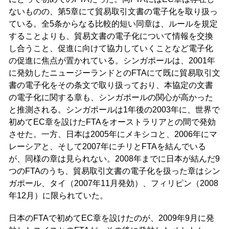
ないものの、第5章にて貿易取引文書の電子化を取り扱っ
ている。全5条からなる比較的短い同章は、ルールを規定
することよりも、貿易文書の電子化について情報を交換
し合うこと、促進に向けて協力していくことなど電子化
の促進に焦点が置かれている。シンガポールは、2001年
に発効したニュージーランドとのFTAにて既に貿易取引文
書の電子化をその条文で取り扱っており、本協定の文書
の電子化に関する章も、シンガポールの関心が高かった
と推測される。シンガポールは1年後の2003年に、世界で
初めてEC章を設けたFTAをオーストラリアとの間で発効
させた。一方、日本は2005年にメキシコと、2006年にマ
レーシアと、そして2007年にチリとFTAを結んでいる
が、同様の章は見られない。2008年までに日本が結んだ9
つのFTAのうち、貿易取引文書の電子化を扱った章はシン
ガポール、タイ（2007年11月発効）、フィリピン（2008
年12月）に限られていた。
日本のFTAで初めてEC章を設けたのが、2009年9月に発