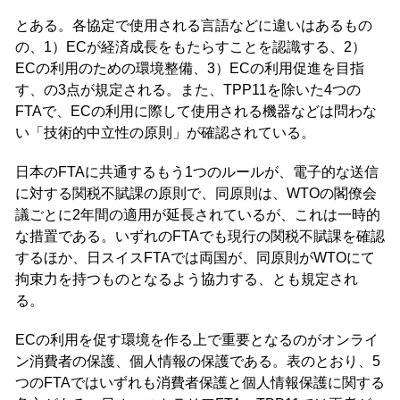
とある。各協定で使用される言語などに違いはあるもの
の、1）ECが経済成長をもたらすことを認識する、2）
ECの利用のための環境整備、3）ECの利用促進を目指
す、の3点が規定される。また、TPP11を除いた4つの
FTAで、ECの利用に際して使用される機器などは問わな
い「技術的中立性の原則」が確認されている。
日本のFTAに共通するもう1つのルールが、電子的な送信
に対する関税不賦課の原則で、同原則は、WTOの閣僚会
議ごとに2年間の適用が延長されているが、これは一時的
な措置である。いずれのFTAでも現行の関税不賦課を確認
するほか、日スイスFTAでは両国が、同原則がWTOにて
拘束力を持つものとなるよう協力する、とも規定され
る。
ECの利用を促す環境を作る上で重要となるのがオンライ
ン消費者の保護、個人情報の保護である。表のとおり、5
つのFTAではいずれも消費者保護と個人情報保護に関する