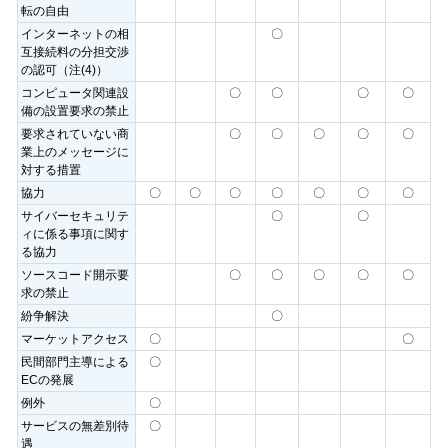
転の自由
インターネットの相
〇
互接続料の分担交渉
の認可（注(4)）
コンピュータ関連設
〇
〇
〇
〇
備の設置要求の禁止
要求されていない商
〇
〇
〇
〇
〇
業上のメッセージに
対する措置
協力
〇
〇
〇
〇
〇
〇
〇
サイバーセキュリテ
〇
〇
ィに係る事項に関す
る協力
ソースコード開示要
〇
〇
〇
〇
〇
求の禁止
紛争解決
〇
マーケットアクセス
〇
〇
民間部門主導による
〇
ECの発展
例外
〇
サービスの無差別待
〇
遇