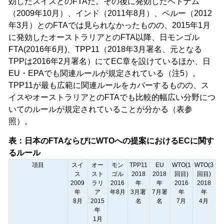
効したスイスとのFTAだ。その後に発効したベトナム
（2009年10月）、インド（2011年8月）、ペルー（2012
年3月）とのFTAでは見られなかったものの、2015年1月
に発効したオーストラリアとのFTA以降、日モンゴル
FTA(2016年6月)、TPP11（2018年3月署名、元となる
TPPは2016年2月署名）にてEC章を設けているほか、日
EU・EPAでも関連ルールが規定されている（注5）。
TPP11が最も広範に関連ルールをカバーするものの、ス
イスやオーストラリアとのFTAでも比較的幅広い分野につ
いてのルールが規定されていることが分かる（表参
照）。
表：日本のFTAならびにWTOへの提案におけるECに関す
るルール
項目
スイ
オー
モン
TPP11
EU
WTO(1
WTO(3
ス
スト
ゴル
2018
2018
回目)
回目)
2009
ラリ
2016
年
年
2016
2018
年
ア
年8月
3月署
7月署
年
年
8月
2015
名
名
7月
4月
年
1月