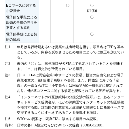
Eコマースに関する
〇
〇
小委員会
(注(3))
電子的な手段による
〇
販売の事前の許可を
不要とする原則
電子的手段による契
〇
約の締結
注1:
年月は発行時期あるいは提案の提出時期を指す。項目名はTPPを基本
としているが、内容を反映させるため項目によっては修正を加えてい
る。
注2:
表内の「〇」は、該当項目が各FTAにて規定されていることを意味す
る。「△」は再交渉が予定されている項目。
注3:
日EU・EPAは同協定第8章サービスの貿易、投資の自由化および電子
商取引章の、第F節電子商取引を参照。また、同協定における「定
義」の一部ならびに「小委員会」は同章第A節一般規定に規定されて
おり、他のEコマースに関する規定と記載されている箇所が異なる。
注4:
「インターネットの相互接続料の分担交渉の認可」は、あるインター
ネットサービス提供者が、ほかの締約国でインターネットの相互接続
を検討する際、該当国の同業他社と政治的な障害なしに商業ベースで
交渉できるようにすべきであることを認識する項目。
注5:
WTOへの提案は、既存FTAに該当する項目のみ記載。
資料:
日本の各FTA協定ならびにWTOへの提案（JOB/GC/180、