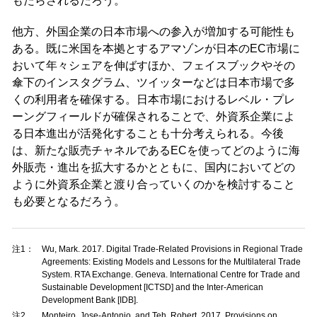
もたらされるだろう。
他方、外国企業の日本市場への参入が増加する可能性も
ある。既に米国を本拠とするアマゾンが日本のEC市場に
おいて年々シェアを伸ばすほか、フェイスブックやその
傘下のインスタグラム、ツイッターなどは日本市場で多
くの利用者を確保する。日本市場におけるレベル・プレ
ーングフィールドが確保されることで、外資系企業によ
る日本進出が活発化することも十分考えられる。今後
は、新たな販売チャネルであるECを使ってどのように海
外販売・進出を拡大するかとともに、国内においてどの
ように外資系企業と渡り合っていくのかを検討すること
も必要となるだろう。
注1：
Wu, Mark. 2017. Digital Trade-Related Provisions in Regional Trade
Agreements: Existing Models and Lessons for the Multilateral Trade
System. RTA Exchange. Geneva. International Centre for Trade and
Sustainable Development [ICTSD] and the Inter-American
Development Bank [IDB].
注2
Monteiro, Jose-Antonio, and Teh, Robert. 2017. Provisions on