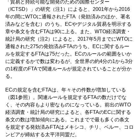
「貿易と持続可能な開発のための国際センター
（ICTSD）」の研究（注1）によると、2001年から2016
年の間にWTOに通報されたFTA（発効済みのほか、署名
済みなどを含む）のうち、ECやデジタル貿易を明示する
章や条文を含むFTAは90に上る。また、WTO経済調査・
統計局の研究（注2）によると、2017年5月までにWTOに
通報された275の発効済みFTAのうち、ECに関するルー
ルを規定するFTAは75だった。ECのルールの範囲をいか
に定義するかで数は変わるが、全世界の約4分の1から3分
の1程度のFTAで関連ルールが規定されていることが分か
る。
ECの規定を含むFTAは、年々その件数が増加している
（図1参照）。関連ルールを規定するFTAの数だけでな
く、その内容もより密なものになっている。前出のWTO
経済調査・統計局の研究によると、各FTAのECに関する
条文の数は増加傾向にある。これまでで最も多くの条文
を規定する発効済みFTAはメキシコ、チリ、ペルー、コロ
ンビアが締結する太平洋同盟だ。