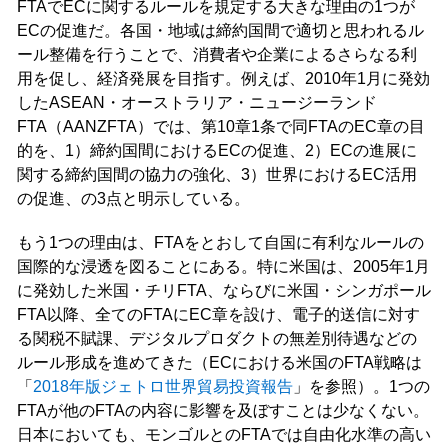
FTAでECに関するルールを規定する大きな理由の1つが
ECの促進だ。各国・地域は締約国間で適切と思われるル
ール整備を行うことで、消費者や企業によるさらなる利
用を促し、経済発展を目指す。例えば、2010年1月に発効
したASEAN・オーストラリア・ニュージーランド
FTA（AANZFTA）では、第10章1条で同FTAのEC章の目
的を、1）締約国間におけるECの促進、2）ECの進展に
関する締約国間の協力の強化、3）世界におけるEC活用
の促進、の3点と明示している。
もう1つの理由は、FTAをとおして自国に有利なルールの
国際的な浸透を図ることにある。特に米国は、2005年1月
に発効した米国・チリFTA、ならびに米国・シンガポール
FTA以降、全てのFTAにEC章を設け、電子的送信に対す
る関税不賦課、デジタルプロダクトの無差別待遇などの
ルール形成を進めてきた（ECにおける米国のFTA戦略は
「
2018年版ジェトロ世界貿易投資報告
」を参照）。1つの
FTAが他のFTAの内容に影響を及ぼすことは少なくない。
日本においても、モンゴルとのFTAでは自由化水準の高い