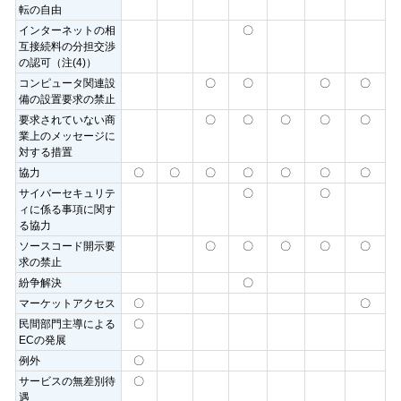
転の自由
インターネットの相
〇
互接続料の分担交渉
の認可（注(4)）
コンピュータ関連設
〇
〇
〇
〇
備の設置要求の禁止
要求されていない商
〇
〇
〇
〇
〇
業上のメッセージに
対する措置
協力
〇
〇
〇
〇
〇
〇
〇
サイバーセキュリテ
〇
〇
ィに係る事項に関す
る協力
ソースコード開示要
〇
〇
〇
〇
〇
求の禁止
紛争解決
〇
マーケットアクセス
〇
〇
民間部門主導による
〇
ECの発展
例外
〇
サービスの無差別待
〇
遇