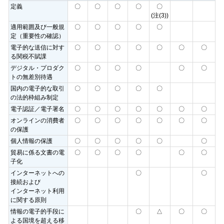
定義
〇
〇
〇
〇
〇
(注(3))
適用範囲及び一般規
〇
〇
〇
〇
〇
定（重要性の確認）
電子的な送信に対す
〇
〇
〇
〇
〇
〇
〇
る関税不賦課
デジタル・プロダク
〇
〇
〇
〇
〇
〇
トの無差別待遇
国内の電子的な取引
〇
〇
〇
〇
〇
の法的枠組み制定
電子認証／電子署名
〇
〇
〇
〇
〇
〇
〇
オンラインの消費者
〇
〇
〇
〇
〇
〇
〇
の保護
個人情報の保護
〇
〇
〇
〇
〇
〇
貿易に係る文書の電
〇
〇
〇
〇
〇
〇
子化
インターネットへの
〇
〇
接続および
インターネット利用
に関する原則
情報の電子的手段に
〇
△
〇
〇
よる国境を超える移