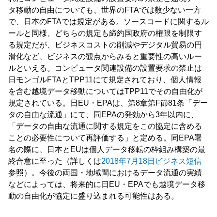
タ移動の自由についても、世界のFTAでは数少ない一方
で、日本のFTAでは規定がある。ソースコードに関するル
ールと同様、どちらの規定も締約国政府の権限を制限す
る規定だが、ビジネスコストの削減やデジタル貿易の円
滑化など、ビジネスの観点からみると重要性の高いルー
ルといえる。コンピュータ関連設備の設置要求の禁止は
日モンゴルFTAとTPP11にて規定されており、個人情報
を含む越境データ移動についてはTPP11でその自由化が
規定されている。日EU・EPAは、第8章第F節81条「デー
タの自由な流通」にて、同EPAの発効から3年以内に、
「データの自由な流通に関する規定をこの協定に含める
ことの必要性について再評価する」と定める。同EPA署
名の際に、日本とEUは個人データ移転の枠組み構築の最
終合意に至った（詳しくは
2018年7月18日ビジネス短信
参照）。今後の両国・地域間におけるデータ流通の実績
などによっては、将来的に日EU・EPAでも越境データ移
動の自由化が協定に盛り込まれる可能性はある。