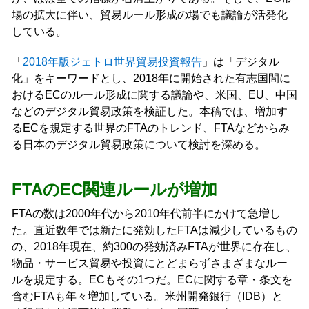
場の拡大に伴い、貿易ルール形成の場でも議論が活発化
している。
「
2018年版ジェトロ世界貿易投資報告
」は「デジタル
化」をキーワードとし、2018年に開始された有志国間に
おけるECのルール形成に関する議論や、米国、EU、中国
などのデジタル貿易政策を検証した。本稿では、増加す
るECを規定する世界のFTAのトレンド、FTAなどからみ
る日本のデジタル貿易政策について検討を深める。
FTAのEC関連ルールが増加
FTAの数は2000年代から2010年代前半にかけて急増し
た。直近数年では新たに発効したFTAは減少しているもの
の、2018年現在、約300の発効済みFTAが世界に存在し、
物品・サービス貿易や投資にとどまらずさまざまなルー
ルを規定する。ECもその1つだ。ECに関する章・条文を
含むFTAも年々増加している。米州開発銀行（IDB）と