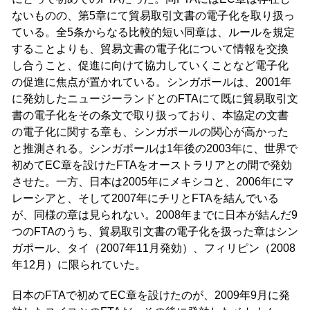
ないものの、第5章にて貿易取引文書の電子化を取り扱っ
ている。全5条からなる比較的短い同章は、ルールを規定
することよりも、貿易文書の電子化について情報を交換
し合うこと、促進に向けて協力していくことなど電子化
の促進に焦点が置かれている。シンガポールは、2001年
に発効したニュージーランドとのFTAにて既に貿易取引文
書の電子化をその条文で取り扱っており、本協定の文書
の電子化に関する章も、シンガポールの関心が高かった
と推測される。シンガポールは1年後の2003年に、世界で
初めてEC章を設けたFTAをオーストラリアとの間で発効
させた。一方、日本は2005年にメキシコと、2006年にマ
レーシアと、そして2007年にチリとFTAを結んでいる
が、同様の章は見られない。2008年までに日本が結んだ9
つのFTAのうち、貿易取引文書の電子化を扱った章はシン
ガポール、タイ（2007年11月発効）、フィリピン（2008
年12月）に限られていた。
日本のFTAで初めてEC章を設けたのが、2009年9月に発