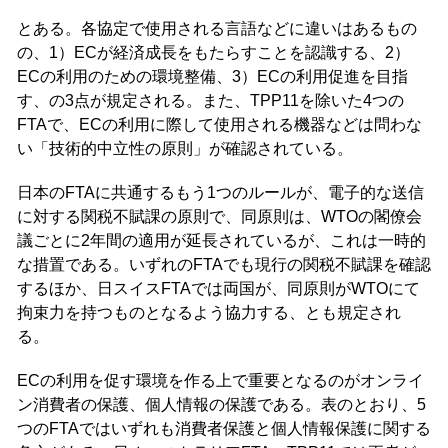
とある。各協定で使用される言語などに違いはあるもの
の、1）ECが経済成長をもたらすことを認識する、2）
ECの利用のための環境整備、3）ECの利用促進を目指
す、の3点が規定される。また、TPP11を除いた4つの
FTAで、ECの利用に際して使用される機器などは問わな
い「技術的中立性の原則」が確認されている。
日本のFTAに共通するもう1つのルールが、電子的な送信
に対する関税不賦課の原則で、同原則は、WTOの閣僚会
議ごとに2年間の適用が延長されているが、これは一時的
な措置である。いずれのFTAでも現行の関税不賦課を確認
するほか、日スイスFTAでは両国が、同原則がWTOにて
拘束力を持つものとなるよう協力する、とも規定され
る。
ECの利用を促す環境を作る上で重要となるのがオンライ
ン消費者の保護、個人情報の保護である。表のとおり、5
つのFTAではいずれも消費者保護と個人情報保護に関する