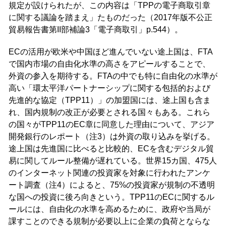
規定が設けられたが、この内容は「TPPの電子商取引章
に関する議論を踏まえ」たものだった（2017年版不公正
貿易報告書第II部補論3「電子商取引」p.544）。
ECの活用が欧米や中国ほど進んでいない途上国は、FTA
で国内市場の自由化水準の高さをアピールすることで、
外資の参入を期待する。FTAの中でも特に自由化の水準が
高い「環太平洋パートナーシップに関する包括的および
先進的な協定（TPP11）」の加盟国には、途上国も含ま
れ、国内規制の改正が必要とされる国々もある。これら
の国々がTPP11のEC章に同意した理由について、アジア
開発銀行のレポート（注3）は外資の取り込みを挙げる。
途上国は先進国に比べると比較的、ECを含むデジタル貿
易に関してルール整備が遅れている。世界15カ国、475人
のインターネット関連の投資家を対象に行われたアンケ
ート調査（注4）によると、75%の投資家が規制の不透明
な国への投資に後ろ向きという。TPP11のECに関するル
ールには、自由化の水準を高めるために、政府や当局が
課すことのできる規制が必要以上に企業の負荷とならな