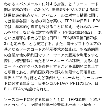
わゆるスパムメール）に対する措置」と「ソースコード
開示要求の禁止」の2つだ。消費者やビジネスによるEC
活用促進の観点から、スパムメールに対する措置に関し
ては世界各国・地域の関心が高い。TPP11や日EU・EPA
では、基本的な措置を設けることに加え、それらのルー
ルを順守しない者に対する措置（TPP第14章14条2）、あ
るいは順守を求める手段（日EU・EPA第8章第F節79条
3）を定める、とも規定する。また、電子ソフトウエアの
基となるソースコードの開示要求の禁止は、ある締約国
の企業が他の締約国でソフトウエアの販売や利用をする
際に、機密情報に当たるソースコードの移転、あるいは
コードへのアクセスを条件とすることを原則的に禁止す
る項目である。締約国政府の権限を制限する同項目は、
世界のFTAではほとんど前例のないルールだ。ソースコー
ドに関する規定は、日モンゴルFTAやTPP11のほか、日
EU・EPAでも設けられた。
ソースコードに関する規律とともに「TPP3原則」と称さ
れたコンピュータ関連設備の設置要求の禁止と越境デー