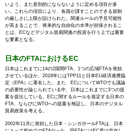
いよう、また差別的にならないように定める項目が多
い。これらの項目により、各国が課すことのできる規制
の厳しさに上限が設けられた。関連ルールの予見可能性
が高まることで、将来的な自由化の水準が担保されるこ
とは、ECなどデジタル貿易関連の投資を行う上では重要
な要素となる。
日本のFTAにおけるEC
日本はこれまでに14の2国間FTA、1つの広域FTAを発効
させているほか、2018年にはTPP11と日本EU経済連携協
定（EPA）に署名した。また、ECについてWTOでも議論
の必要性が論じられている中、日本はこれまでに3つの提
案を提出している。ECに関するルールを規定する日本の
FTA、ならびにWTOへの提案を検証し、日本のデジタル
貿易政策を考える。
2002年11月に発効した日本・シンガポールFTAは、日本
にとって初めてのFTAだった。同FTAにはEC章は存在し