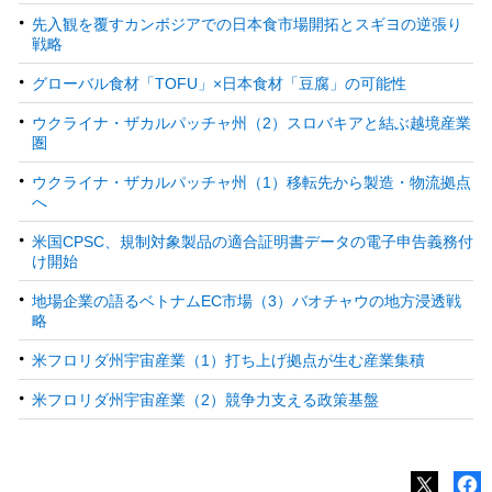
先入観を覆すカンボジアでの日本食市場開拓とスギヨの逆張り
戦略
グローバル食材「TOFU」×日本食材「豆腐」の可能性
ウクライナ・ザカルパッチャ州（2）スロバキアと結ぶ越境産業
圏
ウクライナ・ザカルパッチャ州（1）移転先から製造・物流拠点
へ
米国CPSC、規制対象製品の適合証明書データの電子申告義務付
け開始
地場企業の語るベトナムEC市場（3）バオチャウの地方浸透戦
略
米フロリダ州宇宙産業（1）打ち上げ拠点が生む産業集積
米フロリダ州宇宙産業（2）競争力支える政策基盤