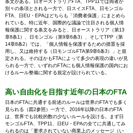
条文がある。日オーストラリアFTA、TPP11では両者が
別々の条項とされる一方で、日スイスFTA、日モンゴル
FTA、日EU・EPAはどちらも「消費者保護」にまとめら
れている。特に近年、国際的な議論で注目される個人情
報保護に関する条文をみると、日オーストラリア（第13
章8条1）、日モンゴル（第9章6条3）、そしてTPP（第
14章8条2）では、「個人情報を保護するための措置を採
用し、又は維持する（日モンゴルFTA第9章6条3）」と規
定される。そのほかもFTAによって多少の表現の違いが見
られる一方で、いずれのFTAにも個人情報保護の国内にお
けるルール整備に関する規定が設けられている。
高い自由化を目指す近年の日本のFTA
日本のFTAに共通する前述のルールは世界のFTAでも多く
見られる（図2参照）一方で、2016年以降の日本のFTA
は、世界でも比較的数の少ないルールを設ける。まず日
モンゴルFTA、TPP11、日EU・EPAの全てに共通してみ
られるのは「要求されていない商業上のメッセージ（い