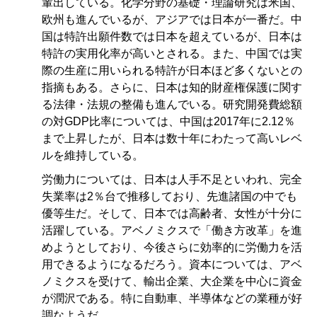
輩出している。化学分野の基礎・理論研究は米国、
欧州も進んでいるが、アジアでは日本が一番だ。中
国は特許出願件数では日本を超えているが、日本は
特許の実用化率が高いとされる。また、中国では実
際の生産に用いられる特許が日本ほど多くないとの
指摘もある。さらに、日本は知的財産権保護に関す
る法律・法規の整備も進んでいる。研究開発費総額
の対GDP比率については、中国は2017年に2.12％
まで上昇したが、日本は数十年にわたって高いレベ
ルを維持している。
労働力については、日本は人手不足といわれ、完全
失業率は2％台で推移しており、先進諸国の中でも
優等生だ。そして、日本では高齢者、女性が十分に
活躍している。アベノミクスで「働き方改革」を進
めようとしており、今後さらに効率的に労働力を活
用できるようになるだろう。資本については、アベ
ノミクスを受けて、輸出企業、大企業を中心に資金
が潤沢である。特に自動車、半導体などの業種が好
調なようだ。