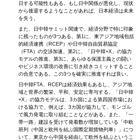
日する可能性もある。もし日中関係が悪化し、現状
から後退するようなことがあれば、日本経済は未来
を失う。
また、日中韓サミット関連で、経済分野で特に印象
に残ったものが3つある。第1に、東アジア地域包括
的経済連携（RCEP）や日中韓自由貿易協定
（FTA）の交渉加速、第2に、「日中韓+X」の協力
モデルの推進、第3に、あらゆる保護主義との闘い
やビジネス環境の改善に引き続きコミットすること
の合意である。この3つを確実に推進すれば良い。
日中韓FTA、RCEPは経済効果もあるし、アジア地
域と世界の繁栄、平和、安定に寄与する。「日中韓
+X」の協力モデルは、3カ国による第四国市場にお
ける協力で、例えば、3カ国が協力して、モンゴル
で風力発電に取り組むことなどがある。また、「一
帯一路」建設を受けて発着数が増加している「中欧
班列（中国と欧州を結ぶ国際定期貨物列車）」につ
いて、東京から中国を経由して欧州を結ぶというこ