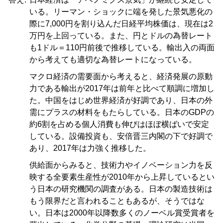
いる。リーマン・ショックに端を発した景気悪化の
際に7,000円を割り込んだ日経平均株価は、現在は2
万円を上回っている。また、円とドルの為替レート
も1ドル＝110円前後で推移している。輸出入の両面
から考えても適切な為替レートになっている。
マクロ経済の需要面から考えると、経済発展の原動
力である輸出が2017年は前年と比べて順調に増加し
た。中国をはじめ世界経済が好調であり、日本の外
需にプラスの材料をもたらしている。日本のGDPの
約6割を占める個人消費も伸びはほぼ横ばいで安定
している。設備投資も、安倍晋三内閣の下で好調で
あり、2017年は力強く推移した。
供給面からみると、技術力やイノベーション力を反
映する全要素生産性が2010年から上昇しているとい
う日本の研究機関の調査がある。日本の製造技術は
もう限界だと言われることもあるが、そうではな
い。日本は2000年以降数多くのノーベル賞受賞者を