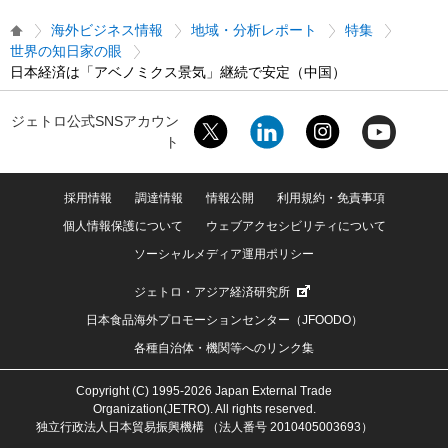
海外ビジネス情報
地域・分析レポート
特集
世界の知日家の眼
日本経済は「アベノミクス景気」継続で安定（中国）
ジェトロ公式SNSアカウン
ト
採用情報
調達情報
情報公開
利用規約・免責事項
個人情報保護について
ウェブアクセシビリティについて
ソーシャルメディア運用ポリシー
ジェトロ・アジア経済研究所
日本食品海外プロモーションセンター（JFOODO）
各種自治体・機関等へのリンク集
Copyright (C) 1995-2026 Japan External Trade
Organization(JETRO). All rights reserved.
独立行政法人日本貿易振興機構 （法人番号 2010405003693）