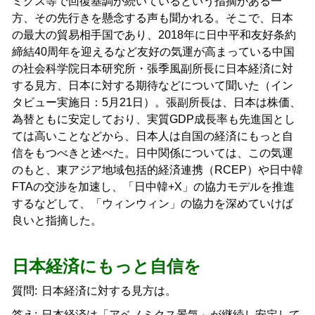
ミクス等で回復基調が続いているという指摘がある一
方、その先行きを懸念する声も聞かれる。そこで、日本
の最大の貿易相手国であり、2018年に日中平和友好条約
締結40周年を迎えるなど友好の気運が高まっている中国
の社会科学院日本研究所・張季風副所長に日本経済に対
する見方、日本に対する期待などについて聞いた（イン
タビュー実施日：5月21日）。張副所長は、日本は株価、
為替ともに安定しており、実質GDP成長率も先進国とし
ては高いことなどから、日本人は自国の経済にもっと自
信をもつべきと述べた。日中関係については、この気運
のもと、東アジア地域包括的経済連携（RCEP）や日中韓
FTAの交渉を加速し、「日中韓+X」の協力モデルを推進
するなどして、「ウィンウィン」の協力を深めていけば
良いと指摘した。
日本経済にもっと自信を
質問:
日本経済に対する見方は。
答え:
日本経済は「アベノミクス景気」が継続し安定して