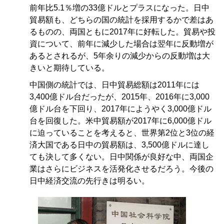
前年比5.1％増の33億ドルとプラスになった。日中
貿易額も、どちらの国の統計を採用するかで差はあ
るものの、両国ともに2017年に好転した。貿易や投
資について、前年に減少した場合は翌年に反動増が
あるとされるが、5年余りの減少からの反動増は大
きいと期待している。
中国側の統計では、日中貿易総額は2011年には
3,400億ドル台だったが、2015年、2016年に3,000
億ドル台を下回り、2017年にようやく3,000億ドル
台を回復した。米中貿易額が2017年に6,000億ドル
に迫っていることを考えると、世界第2位と3位の経
済大国である日中の貿易額は、3,500億ドルに達し
ても決して多くない。日中関係が良好な中、両国企
業はさらにビジネスを活発化させるだろう。今後の
日中経済交流の先行きは明るい。