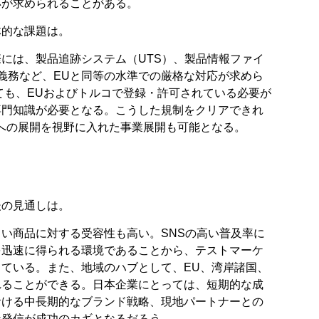
応が求められることがある。
体的な課題は。
には、製品追跡システム（UTS）、製品情報ファイ
示義務など、EUと同等の水準での厳格な対応が求めら
ても、EUおよびトルコで登録・許可されている必要が
専門知識が必要となる。こうした規制をクリアできれ
への展開を視野に入れた事業展開も可能となる。
後の見通しは。
い商品に対する受容性も高い。SNSの高い普及率に
を迅速に得られる環境であることから、テストマーケ
ている。また、地域のハブとして、EU、湾岸諸国、
れることができる。日本企業にとっては、短期的な成
おける中長期的なブランド戦略、現地パートナーとの
な発信が成功のカギとなるだろう。