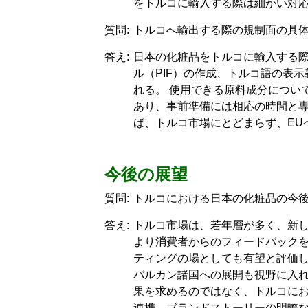
をトルコに輸入する際は細かい対
質問:
トルコへ輸出する際の規制面の具
答え:
日本の化粧品をトルコに輸入する際
ル（PIF）の作成、トルコ語の表
れる。 使用できる原料成分につい
あり、事前準備には相応の時間と
ば、トルコ市場にとどまらず、EU
今後の展望
質問:
トルコにおける日本の化粧品の今
答え:
トルコ市場は、若年層が多く、新し
より消費者からのフィードバック
ティングの場としても有望と評価し
バルカン諸国への展開も視野に入
果を求めるのではなく、トルコに
連携、ブランドストーリーの明瞭