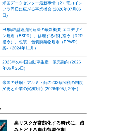
米国データセンター最新事情（2）電力イン
フラ周辺に広がる事業機会 (2026年07月06
日)
EU循環型経済関連法の最新概要‐エコデザイ
ン規則（ESPR）、修理する権利指令（R2R
指令）、包装・包装廃棄物規則（PPWR）
案‐（2024年11月）
2025年の中国自動車生産・販売動向 (2026
年06月26日)
米国の鉄鋼・アルミ・銅の232条関税の制度
変更と企業の実務対応 (2026年05月20日)
集
高リスクが常態化する時代に、踏
みとどまる自由貿易体制