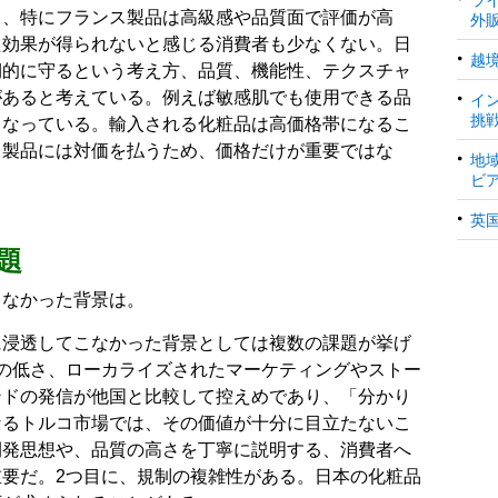
ド、特にフランス製品は高級感や品質面で評価が高
外
た効果が得られないと感じる消費者も少なくない。日
越
期的に守るという考え方、品質、機能性、テクスチャ
があると考えている。例えば敏感肌でも使用できる品
イ
挑
もなっている。輸入される化粧品は高価格帯になるこ
る製品には対価を払うため、価格だけが重要ではな
地
ビ
英
題
こなかった背景は。
に浸透してこなかった背景としては複数の課題が挙げ
の低さ、ローカライズされたマーケティングやストー
ンドの発信が他国と比較して控えめであり、「分かり
なるトルコ市場では、その価値が十分に目立たないこ
開発思想や、品質の高さを丁寧に説明する、消費者へ
要だ。2つ目に、規制の複雑性がある。日本の化粧品