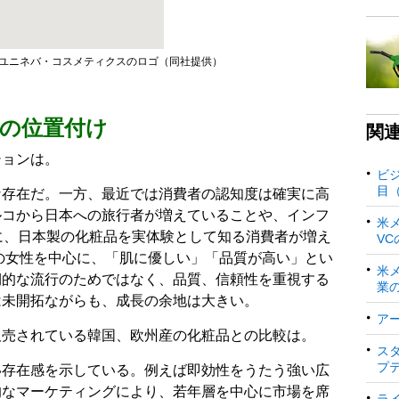
ユニネバ・コスメティクスのロゴ（同社提供）
の位置付け
関
ションは。
ビ
目
な存在だ。一方、最近では消費者の認知度は確実に高
ルコから日本への旅行者が増えていることや、インフ
米
に、日本製の化粧品を実体験として知る消費者が増え
V
歳の女性を中心に、「肌に優しい」「品質が高い」とい
米
期的な流行のためではなく、品質、信頼性を重視する
業
は未開拓ながらも、成長の余地は大きい。
ア
販売されている韓国、欧州産の化粧品との比較は。
ス
プ
い存在感を示している。例えば即効性をうたう強い広
的なマーケティングにより、若年層を中心に市場を席
ラ