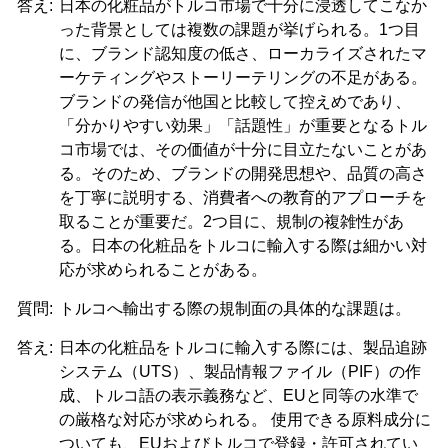
答え:
日本の化粧品がトルコ市場で十分に浸透してこなか
った背景としては複数の課題が挙げられる。1つ目
に、ブランド認知度の低さ、ローカライズされたマ
ーケティングやストーリーテリングの不足がある。
ブランドの発信が他国と比較して控えめであり、
「分かりやすい効果」「話題性」が重要となるトル
コ市場では、その価値が十分に目立たないことがあ
る。そのため、ブランドの開発思想や、品質の高さ
を丁寧に説明する、消費者への教育的アプローチを
取ることが重要だ。2つ目に、規制の複雑性があ
る。日本の化粧品をトルコに輸入する際は細かい対
応が求められることがある。
質問:
トルコへ輸出する際の規制面の具体的な課題は。
答え:
日本の化粧品をトルコに輸入する際には、製品追跡
システム（UTS）、製品情報ファイル（PIF）の作
成、トルコ語の表示義務など、EUと同等の水準で
の厳格な対応が求められる。 使用できる原料成分に
ついても、EUおよびトルコで登録・許可されてい