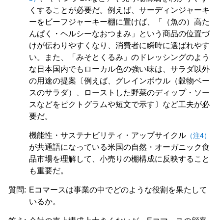
くすることが必要だ。例えば、サーディンジャーキ
ーをビーフジャーキー棚に置けば、「（魚の）高た
んぱく・ヘルシーなおつまみ」という商品の位置づ
けが伝わりやすくなり、消費者に瞬時に選ばれやす
い。また、「みそとくるみ」のドレッシングのよう
な日本国内でもローカル色の強い味は、サラダ以外
の用途の提案〔例えば、グレインボウル（穀物ベー
スのサラダ）、ローストした野菜のディップ・ソー
スなどをピクトグラムや短文で示す〕など工夫が必
要だ。
機能性・サステナビリティ・アップサイクル
（注4）
が共通語になっている米国の自然・オーガニック食
品市場を理解して、小売りの棚構成に反映すること
も重要だ。
質問:
Eコマースは事業の中でどのような役割を果たして
いるか。