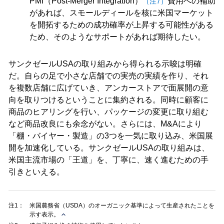
PMI（Post-Merger Integration）
費用への補助
（注7）
があれば、スモールディールを核に米国マーケット
を開拓するための成功確率が上昇する可能性がある
ため、そのようなサポートがあれば期待したい。
サンクゼールUSAの取り組みから得られる示唆は明確
だ。自らの足で小さな店舗での実売の実績を作り、それ
を複数店舗に広げていき、アンカーストアで面展開の意
向を取りつけるということに集約される。同時に顧客に
商品のヒアリングを行い、パッケージの変更に取り組む
など商品改良にも余念がない。さらには、M&Aにより
「棚・バイヤー・製造」の3つを一気に取り込み、米国展
開を加速化している。サンクゼールUSAの取り組みは、
米国主流市場の「王道」を、丁寧に、速く進むための手
引きといえる。
注1：
米国農務省（USDA）のオーガニック基準によって生産されたことを
示す表示。