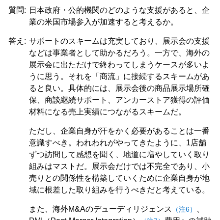
質問:
日本政府・公的機関のどのような支援があると、企
業の米国市場参入が加速すると考えるか。
答え:
サポートのスキームは充実しており、展示会の支援
などは事業者として助かるだろう。一方で、海外の
展示会に出ただけで終わってしまうケースが多いよ
うに思う。それを「商流」に接続するスキームがあ
ると良い。具体的には、展示会後の商品展示場所確
保、商談継続サポート、アンカーストア獲得の評価
材料になる売上実績につながるスキームだ。
ただし、企業自身が汗をかく必要があることは一番
意識すべき。われわれがやってきたように、1店舗
ずつ訪問して感想を聞く、地道に増やしていく取り
組みはマストだ。展示会だけでは不完全であり、小
売りとの関係性を構築していくために企業自身が地
域に根差した取り組みを行うべきだと考えている。
また、海外M&Aのデューディリジェンス
、
（注6）