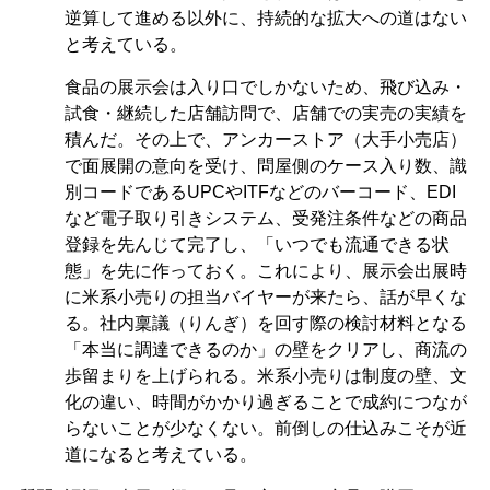
逆算して進める以外に、持続的な拡大への道はない
と考えている。
食品の展示会は入り口でしかないため、飛び込み・
試食・継続した店舗訪問で、店舗での実売の実績を
積んだ。その上で、アンカーストア（大手小売店）
で面展開の意向を受け、問屋側のケース入り数、識
別コードであるUPCやITFなどのバーコード、EDI
など電子取り引きシステム、受発注条件などの商品
登録を先んじて完了し、「いつでも流通できる状
態」を先に作っておく。これにより、展示会出展時
に米系小売りの担当バイヤーが来たら、話が早くな
る。社内稟議（りんぎ）を回す際の検討材料となる
「本当に調達できるのか」の壁をクリアし、商流の
歩留まりを上げられる。米系小売りは制度の壁、文
化の違い、時間がかかり過ぎることで成約につなが
らないことが少なくない。前倒しの仕込みこそが近
道になると考えている。