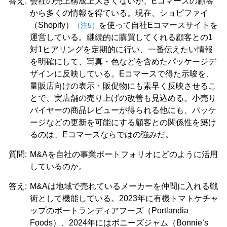
答え:
会社の売上構成上大きくないが、Eコマースの顧客
から多くの情報を得ている。現在、ショピファイ
（Shopify）
を使って自社Eコマースサイトを
（注5）
運営している。継続的に購買してくれる顧客との1
対1ヒアリングを定期的に行い、一番伝えたい情報
を明確にして、写真・色などを含めたパッケージデ
ザインに反映している。Eコマースで得た示唆を、
量販店向けの表示・販促物にも素早く反映させるこ
とで、実店舗の売り上げの改善も見込める。小売り
バイヤーの商品レビューが得られる他にも、パッケ
ージなどの更新を可能にする顧客との関係性を築け
るのは、Eコマースならではの強みだ。
質問:
M&Aを自社の事業ポートフォリオにどのように活用
しているのか。
答え:
M&Aは地域で売れているメーカーを仲間に入れる戦
術として機能している。2023年に有機トマトケチャ
ップのポートランディアフーズ（Portlandia
Foods）、2024年にはボニーズジャム（Bonnie’s