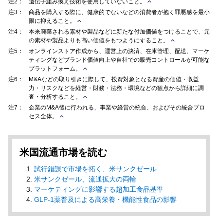
注2：
遺伝子組み換え技術を使用していないこと。
注3：
商品を購入する際に、健康的でないなどの消費者が抱く罪悪感を最小
限に抑えること。
注4：
本来廃棄される素材や製品などに新たな付加価値をつけることで、元
の素材や製品よりも高い価値をもつようにすること。
注5：
オンラインストア作成から、運営上の決済、在庫管理、配送、マーケ
ティングなどブランド価値向上や自社での販売コントロールが可能な
プラットフォーム。
注6：
M&Aなどの取り引きに際して、投資対象となる資産の価値・収益
力・リスクなどを経営・財務・法務・環境などの観点から詳細に調
査・分析すること。
注7：
企業のM&A後に行われる、事業や経営の統合、およびその統合プロ
セス全体。
米国流通市場を読む
試行錯誤で市場を拓く、米サンクゼール
米サンクゼール、流通拡大の両輪
マーケティングに影響する超加工食品基準
GLP-1薬普及による高栄養・機能性食品の影響