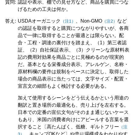
質問:
認証や表示、棚での見せ方など、商品を購買につな
げるための工夫は何か。
答え:
USDAオーガニック
、Non-GMO
など
（注1）
（注2）
の認証を取得すると購買につながりやすいが、各商
品で一律に取得することが最適とは限らない。配
合・工程・調達の裏付けを踏まえ、（1）第三者認
証、（2）自社保証表示、（3）クリーンな原材料表
記の費用対効果を商品ごとに見極めるのが現実的
だ。基本となる栄養成分表示、アレルゲン、名称・
原材料欄の要件は規制をベースに決定し、取得した
場合の商品表示に当たっては、文字サイズ・配置・
宣言文の細部もよく検討する必要がある。
加えて使用するシーンをどう伝えるかという用途の
翻訳と置き場所の最適化も、売り上げを左右する。
日本での定番の宣伝文句がそのまま通じないケース
もあり、米国の消費者向けにアピールする言葉を選
択すること〔高たんぱく、低糖、ギルトフリー
（注
、キャンプOKなど〕や売り場構成をわかりやす
3）