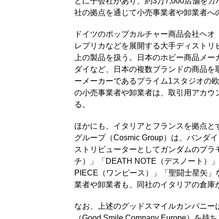
どに子会社があり、約3万7,000店舗
社の拠点を通じて小売事業者や卸業者へ
ドイツのポップカルチャー商品会社ヘオ（
レプリカなどを展開する大手ディストリビ
上の製品を扱う。日本のホビー商品メー
ダイなど、日本の複数ブランドの商品を
ーメーカーであるプライム1スタジオの
の小売事業者や卸業者は、取引用アカウ
る。
ほかにも、イタリアとフランスを拠点と
グループ（Cosmic Group）は、バンダ
ストリビューターとしてガンダムのプラモ
チ）」「DEATH NOTE（デスノート）
PIECE（ワンピース）」「聖闘士星矢
業者や卸業者も、同社のイタリアの倉庫
なお、上述のグッドスマイルカンパニー
（Good Smile Company Eur