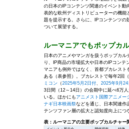
の日本のIPコンテンツ関連のイベント動
表的な欧州ディストリビューターの機能
題を提示する。さらに、IPコンテンツの
ついて展望する。
ルーマニアでもポップカ
日本のアニメやマンガを扱うポップカル
り、IP商品の市場拡大や日本のIPコン
マニアも例外ではなく、首都ブカレスト
ある（表参照）。ブカレストで毎年2回（
ミコン
（
2025年5月2日付
、
2025年9月
3日間（12～14日）の会期中に延べ6
いる。ほかにも
アニメスト国際アニメー
ナギ日本映画祭
などを通じ、日本関連作
テンツファン層の拡大と認知度向上につ
表：ルーマニアの主要ポップカルチャー
イベント・展示会​
開催場所​
特徴​