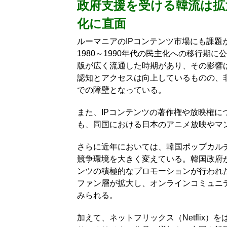
政府支援を受ける韓流は拡
化に直面
ルーマニアのIPコンテンツ市場にも課
1980～1990年代の民主化への移行期
版が広く流通した時期があり、その影響
認知とアクセスは向上しているものの、
での障壁となっている。
また、IPコンテンツの著作権や放映権
も、同国における日本のアニメ放映やマ
さらに近年においては、韓国ポップカル
競争環境を大きく変えている。韓国政府が
ンツの積極的なプロモーションが行われ
ファン層が拡大し、オンラインコミュニ
みられる。
加えて、ネットフリックス（Netflix