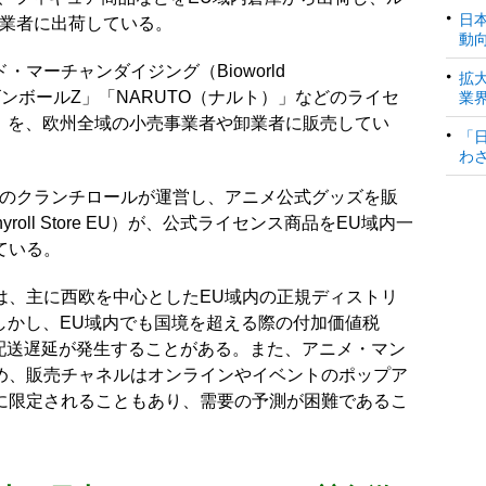
日
卸業者に出荷している。
動
マーチャンダイジング（Bioworld
拡
ドラゴンボールZ」「NARUTO（ナルト）」などのライセ
業
む）を、欧州全域の小売事業者や卸業者に販売してい
「
わ
国のクランチロールが運営し、アニメ公式グッズを販
roll Store EU）が、公式ライセンス商品をEU域内一
ている。
は、主に西欧を中心としたEU域内の正規ディストリ
しかし、EU域内でも国境を超える際の付加価値税
、配送遅延が発生することがある。また、アニメ・マン
め、販売チャネルはオンラインやイベントのポップア
に限定されることもあり、需要の予測が困難であるこ