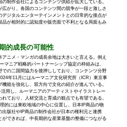
国の制作会社によるコンテンツ供給が拡大している。
が広がり、各国のコンテンツ間の競争が一段と激しさ
のデジタルエンターテインメントとの日常的な接点が
製品が相対的に認知度や販売面で不利となる局面もみ
長期的成長の可能性
本アニメ・マンガの成長余地は大きいと言える。例え
ルーマニア戦略的パートナーシップ協定の枠組みは、
野での二国間協力を後押ししており、コンテンツ分野
24年11月にはルーマニア文化研究所（ICR）東京事
ブ機能を強化し、双方向で文化の紹介が進んでいる。
を活用し、ルーマニアのアーティストやイラストレー
われており、人材交流と育成の観点でも有望である。
理的には東欧地域の中心に位置し、日本IP商品の物
の出版社やIP商品の制作会社が日本の権利元と連携
とができれば、中長期的な産業基盤の整備につながる