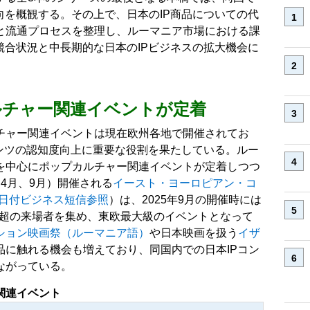
向を概観する。その上で、日本のIP商品についての代
と流通プロセスを整理し、ルーマニア市場における課
競合状況と中長期的な日本のIPビジネスの拡大機会に
ルチャー関連イベントが定着
チャー関連イベントは現在欧州各地で開催されてお
テンツの認知度向上に重要な役割を果たしている。ルー
を中心にポップカルチャー関連イベントが定着しつつ
4月、9月）開催される
イースト・ヨーロピアン・コ
24日付ビジネス短信参照
）は、2025年9月の開催時には
万人超の来場者を集め、東欧最大級のイベントとなって
ション映画祭（ルーマニア語）
や日本映画を扱う
イザ
品に触れる機会も増えており、同国内での日本IPコン
ながっている。
関連イベント