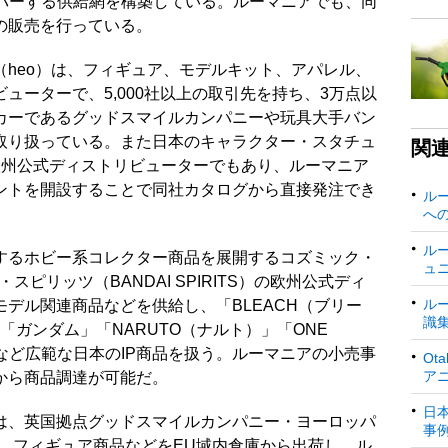
をカバーする供給網を構築している。ルーマニアでも、同
の販売を行っている。
heo）は、フィギュア、モデルキット、アパレル、
ューターで、5,000社以上の取引先を持ち、3万点以
カーであるグッドスマイルカンパニーや玩具大手バン
取り扱っている。また日本のキャラクター・スタチュ
関
欧州公式ディストリビューターでもあり、ルーマニア
ントを開設することで同社カタログから直接発注でき
ル
へ
ル
するホビー系コレクター商品を展開するコズミック・
ュ
イ・スピリッツ（BANDAI SPIRITS）の欧州公式ディ
ル
デル関連商品などを供給し、「BLEACH（ブリー
識
」「ガンダム」「NARUTO（ナルト）」「ONE
」など広範な日本のIP商品を扱う。ルーマニアの小売事
Ot
ア
から商品調達が可能だ。
日
は、英国拠点グッドスマイルカンパニー・ヨーロッパ
事
ope）を持ち、フィギュア商品などをEU域内倉庫から出荷し、ル