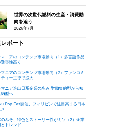
世界の次世代燃料の生産・消費動
向を追う
2026年7月
連レポート
ーマニアのコンテンツ市場動向（1）多言語作品
の受容性高く
ーマニアのコンテンツ市場動向（2）ファンコミ
ニティー主導で拡大
ーマニア進出日系企業の歩み 労働集約型から知
集約型へ
aku Pop Fes開催、フィリピンで注目高まる日本
ニメ
本のみそ、特色とストーリー性がミソ（2）企業
例とトレンド