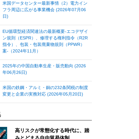
米国データセンター最新事情（2）電力イン
フラ周辺に広がる事業機会 (2026年07月06
日)
EU循環型経済関連法の最新概要‐エコデザイ
ン規則（ESPR）、修理する権利指令（R2R
指令）、包装・包装廃棄物規則（PPWR）
案‐（2024年11月）
2025年の中国自動車生産・販売動向 (2026
年06月26日)
米国の鉄鋼・アルミ・銅の232条関税の制度
変更と企業の実務対応 (2026年05月20日)
集
高リスクが常態化する時代に、踏
みとどまる自由貿易体制