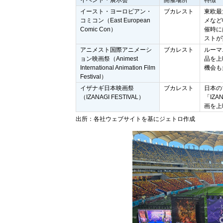
イースト・ヨーロピアン・
ブカレスト
東欧最
コミコン（East European
メなど
Comic Con）
催時に
ストが
アニメスト国際アニメーシ
ブカレスト
ルーマ
ョン映画祭（Animest
品を上
International Animation Film
機会も
Festival）
イザナギ日本映画祭
ブカレスト
日本の
（IZANAGI FESTIVAL）
「IZ
画を上
出所：各社ウェブサイトを基にジェトロ作成