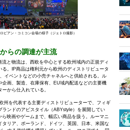
ヨーロピアン・コミコン会場の様子（ジェトロ撮影）
からの調達が主流
の商流と物流は、西欧を中心とする欧州域内の正規ディ
いる。IP商品は権利元から欧州のディストリビュータ
店、イベントなどの小売チャネルへと供給される。ル
や企画、製造、在庫保有、EU域内配送などの主要機
ターから仕入れている。
は、欧州を代表する主要ディストリビューターで、フィギ
ンドのアビスタイル（ABYstyle）を展開してい
ガから映画やゲームまで、幅広い商品を扱う。ルーマニ
イタリア、ポーランド、ドイツ、英国、日本、米国な