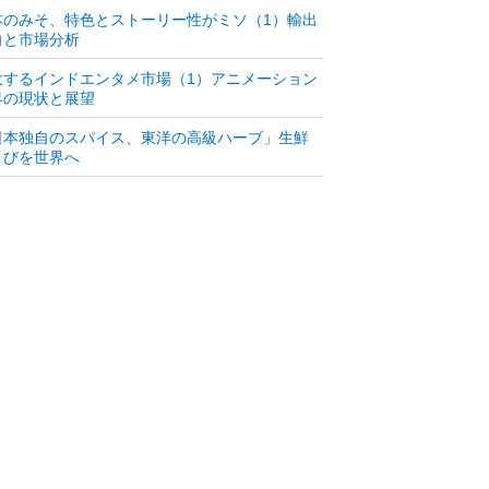
本のみそ、特色とストーリー性がミソ（1）輸出
向と市場分析
大するインドエンタメ市場（1）アニメーション
界の現状と展望
日本独自のスパイス、東洋の高級ハーブ」生鮮
さびを世界へ